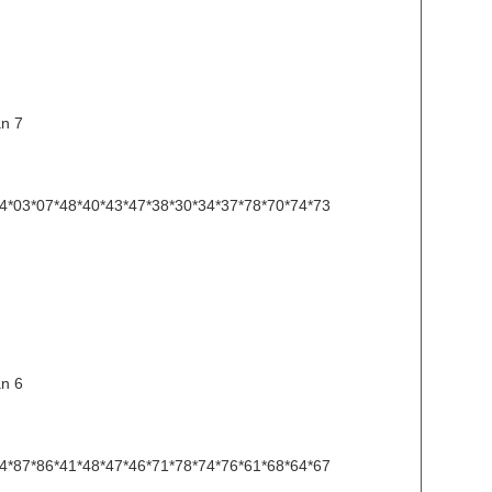
an 7
8*04*03*07*48*40*43*47*38*30*34*37*78*70*74*73
an 6
1*84*87*86*41*48*47*46*71*78*74*76*61*68*64*67