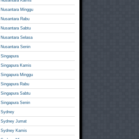
i Nusantara Kamis
i Nusantara Minggu
i Nusantara Rabu
i Nusantara Sabtu
i Nusantara Selasa
 Nusantara Senin
 Singapura
i Singapura Kamis
i Singapura Minggu
i Singapura Rabu
 Singapura Sabtu
 Singapura Senin
i Sydney
i Sydney Jumat
i Sydney Kamis