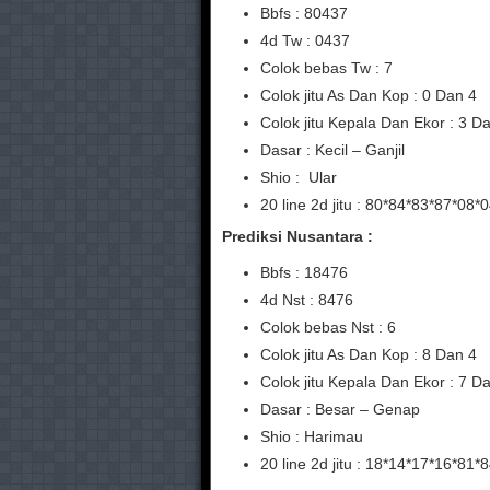
Bbfs : 80437
4d Tw : 0437
Colok bebas Tw : 7
Colok jitu As Dan Kop : 0 Dan 4
Colok jitu Kepala Dan Ekor : 3 D
Dasar : Kecil – Ganjil
Shio : Ular
20 line 2d jitu : 80*84*83*87*0
Prediksi Nusantara :
Bbfs : 18476
4d Nst : 8476
Colok bebas Nst : 6
Colok jitu As Dan Kop : 8 Dan 4
Colok jitu Kepala Dan Ekor : 7 D
Dasar : Besar – Genap
Shio : Harimau
20 line 2d jitu : 18*14*17*16*8