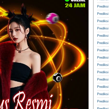
Prediks
Prediks
Prediks
Prediksi
Prediks
Prediks
Prediks
Prediks
Prediksi
Prediksi
Prediksi
Prediks
Prediks
Prediks
Prediks