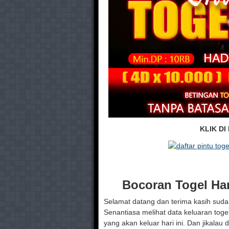
KLIK DI
Bocoran Togel Har
Selamat datang dan terima kasih sudah
Senantiasa melihat data keluaran to
yang akan keluar hari ini. Dan jikal