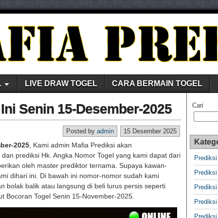
L
LIVE DRAW TOGEL
CARA BERMAIN TOGEL
 Ini Senin 15-Desember-2025
Cari
Posted by
admin
15 Desember 2025
Katego
mber
-2025
, Kami admin Mafia Prediksi akan
p dan prediksi Hk. Angka Nomor Togel yang kami dapat dari
Prediks
berikan oleh master prediktor ternama. Supaya kawan-
Prediks
mi dihari ini. Di bawah ini nomor-nomor sudah kami
n bolak balik atau langsung di beli lurus persis seperti
Prediks
kut Bocoran Togel Senin 15-November-2025.
Prediks
Prediks