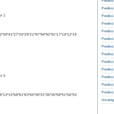
Prediks
Prediks
an 1
Prediks
Prediks
Prediks
7*42*49*41*27*24*29*21*97*94*92*91*17*14*12*19
Prediksi
Prediks
Prediks
Prediks
Prediks
an 5
Prediks
Prediks
Prediksi
8*16*13*15*68*61*63*65*38*31*36*35*58*51*56*53
Uncateg