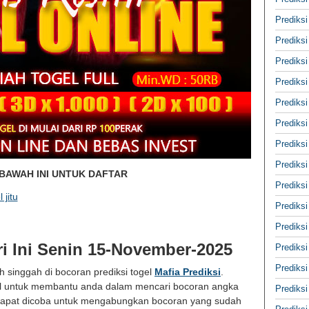
Prediks
Prediks
Prediks
Prediks
Prediks
Prediks
Prediks
Prediks
 BAWAH INI UNTUK DAFTAR
Prediks
Prediks
Prediks
i Ini Senin 15-November
-2025
Prediks
Prediksi
 singgah di bocoran prediksi togel
Mafia Prediksi
.
gel untuk membantu anda dalam mencari bocoran angka
Prediks
au dapat dicoba untuk mengabungkan bocoran yang sudah