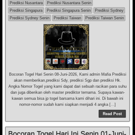
Prediksi Nusantara
Prediksi Nusantara Senin
Prediksi Singapura
Prediksi Singapura Senin
Prediksi Sydney
Prediksi Sydney Senin
Prediksi Taiwan
Prediksi Taiwan Senin
Bocoran Togel Hari Senin 08-Juni-2026, Kami admin Mafia Prediksi
akan memberikan,prediksi Sdy, prediksi Sgp dan prediksi Hk.
Angka Nomor Togel yang kami dapat dari sebuah racikan para suhu
dan juga diberikan oleh master prediktor ternama. Supaya kawan-
kawan semua bisa jp togel barsama kami dihari ini. Di bawah ini
nomor-nomor sudah kami siapkan menjadi 4 angka […]
Read Post
Bocoran Togel Hari Ini Senin 01-Juni-