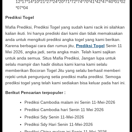
12*17*14*10*21*27*24*20*71*72*74*70*41*42*47*40*01*02
*07*04
Prediksi Togel
Mafia Prediksi, Prediksi Togel yang sudah kami racik ini silahkan
kalian ikuti. Ini hanya prediski dari kami dan tidak memaksakan
anda untuk mengikuti prediksi angka togel yang kami berikan.
Karena berbagai cara dan rumus jitu,
Prediksi Togel
Senin 11
Mei 2026, angka jadi, serta angka main. Telah kami sajikan
untuk anda semua. Situs Mafia Prediksi, Jangan lupa untuk
selalu mampir dan hadir disitus kami karna kami selalu
memberikan Bocoran Togel Jitu yang selalu berhasil memberi
rejeki untuk pengunjung setia prediksi mafia prediksi. Semoga
prediksi togel yang telah kami sediakan bisa keluar pada hari ini.
Berikut Pencarian terpopuler :
Prediksi Cambodia malam ini Senin 11-Mei-2026
Prediksi Cambodia hari Senin 11 Mei 2026
Prediksi Sdy Senin 11-Mei-2026
Prediksi Sdy Hari Senin 11-Mei-2026
Prediksi China malam ini Senin 11-Mei-2026