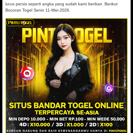
lurus persis seperti angka yang sudah kami berikan. Berikut
Bocoran Togel Senin 11-Mei-2026.