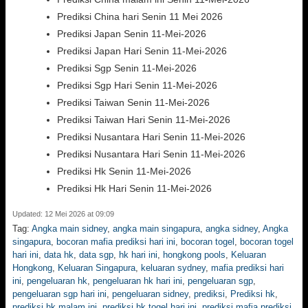
Prediksi China hari Senin 11 Mei 2026
Prediksi Japan Senin 11-Mei-2026
Prediksi Japan Hari Senin 11-Mei-2026
Prediksi Sgp Senin 11-Mei-2026
Prediksi Sgp Hari Senin 11-Mei-2026
Prediksi Taiwan Senin 11-Mei-2026
Prediksi Taiwan Hari Senin 11-Mei-2026
Prediksi Nusantara Hari Senin 11-Mei-2026
Prediksi Nusantara Hari Senin 11-Mei-2026
Prediksi Hk Senin 11-Mei-2026
Prediksi Hk Hari Senin 11-Mei-2026
Updated: 12 Mei 2026 at 09:09
Tag:
Angka main sidney
,
angka main singapura
,
angka sidney
,
Angka
singapura
,
bocoran mafia prediksi hari ini
,
bocoran togel
,
bocoran togel
hari ini
,
data hk
,
data sgp
,
hk hari ini
,
hongkong pools
,
Keluaran
Hongkong
,
Keluaran Singapura
,
keluaran sydney
,
mafia prediksi hari
ini
,
pengeluaran hk
,
pengeluaran hk hari ini
,
pengeluaran sgp
,
pengeluaran sgp hari ini
,
pengeluaran sidney
,
prediksi
,
Prediksi hk
,
prediksi hk malam ini
,
prediksi hk togel hari ini
,
prediksi mafia prediksi
,