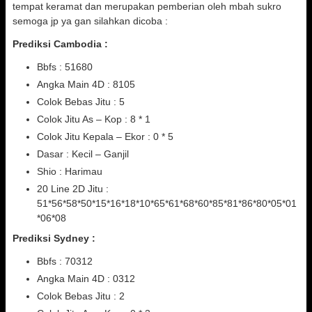
tempat keramat dan merupakan pemberian oleh mbah sukro
semoga jp ya gan silahkan dicoba :
Prediksi Cambodia :
Bbfs : 51680
Angka Main 4D : 8105
Colok Bebas Jitu : 5
Colok Jitu As – Kop : 8 * 1
Colok Jitu Kepala – Ekor : 0 * 5
Dasar : Kecil – Ganjil
Shio : Harimau
20 Line 2D Jitu :
51*56*58*50*15*16*18*10*65*61*68*60*85*81*86*80*05*01
*06*08
Prediksi Sydney :
Bbfs : 70312
Angka Main 4D : 0312
Colok Bebas Jitu : 2