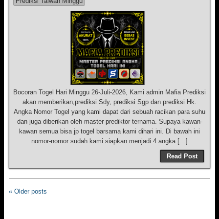
Prediksi Taiwan Minggu
Bocoran Togel Hari Minggu 26-Juli-2026, Kami admin Mafia Prediksi
akan memberikan,prediksi Sdy, prediksi Sgp dan prediksi Hk.
Angka Nomor Togel yang kami dapat dari sebuah racikan para suhu
dan juga diberikan oleh master prediktor ternama. Supaya kawan-
kawan semua bisa jp togel barsama kami dihari ini. Di bawah ini
nomor-nomor sudah kami siapkan menjadi 4 angka […]
Read Post
« Older posts