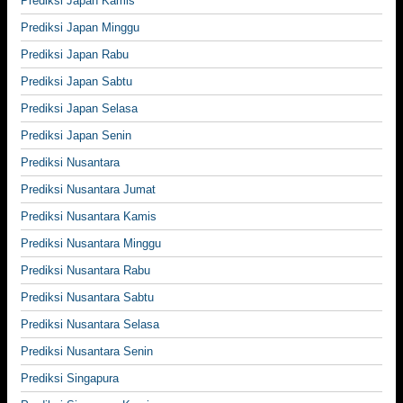
Prediksi Japan Kamis
Prediksi Japan Minggu
Prediksi Japan Rabu
Prediksi Japan Sabtu
Prediksi Japan Selasa
Prediksi Japan Senin
Prediksi Nusantara
Prediksi Nusantara Jumat
Prediksi Nusantara Kamis
Prediksi Nusantara Minggu
Prediksi Nusantara Rabu
Prediksi Nusantara Sabtu
Prediksi Nusantara Selasa
Prediksi Nusantara Senin
Prediksi Singapura