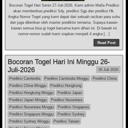
Bocoran Togel Hari Senin 27-Juli-2026, Kami admin Mafia Prediksi
akan memberikan,prediksi Sdy, prediksi Sgp dan prediksi Hk.
Angka Nomor Togel yang kami dapat dari sebuah racikan para suhu
dan juga diberikan oleh master prediktor ternama. Supaya kawan-
kawan semua bisa jp togel barsama kami dihari ini. Di bawah ini
nomor-nomor sudah kami siapkan menjadi 4 angka […]
Read Post
Bocoran Togel Hari Ini Minggu 26-
Juli-2026
26 Juli 2026
Prediksi Cambodia
Prediksi Cambodia Minggu
Prediksi China
Prediksi China Minggu
Prediksi Hongkong
Prediksi Hongkong Minggu
Prediksi Japan
Prediksi Japan Minggu
Prediksi Nusantara
Prediksi Nusantara Minggu
Prediksi Singapura
Prediksi Singapura Minggu
Prediksi Sydney
Prediksi Sydney Minggu
Prediksi Taiwan