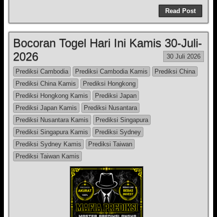
Read Post
Bocoran Togel Hari Ini Kamis 30-Juli-
2026
30 Juli 2026
Prediksi Cambodia
Prediksi Cambodia Kamis
Prediksi China
Prediksi China Kamis
Prediksi Hongkong
Prediksi Hongkong Kamis
Prediksi Japan
Prediksi Japan Kamis
Prediksi Nusantara
Prediksi Nusantara Kamis
Prediksi Singapura
Prediksi Singapura Kamis
Prediksi Sydney
Prediksi Sydney Kamis
Prediksi Taiwan
Prediksi Taiwan Kamis