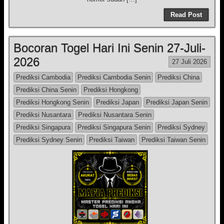
Read Post
Bocoran Togel Hari Ini Senin 27-Juli-
2026
27 Juli 2026
Prediksi Cambodia
Prediksi Cambodia Senin
Prediksi China
Prediksi China Senin
Prediksi Hongkong
Prediksi Hongkong Senin
Prediksi Japan
Prediksi Japan Senin
Prediksi Nusantara
Prediksi Nusantara Senin
Prediksi Singapura
Prediksi Singapura Senin
Prediksi Sydney
Prediksi Sydney Senin
Prediksi Taiwan
Prediksi Taiwan Senin