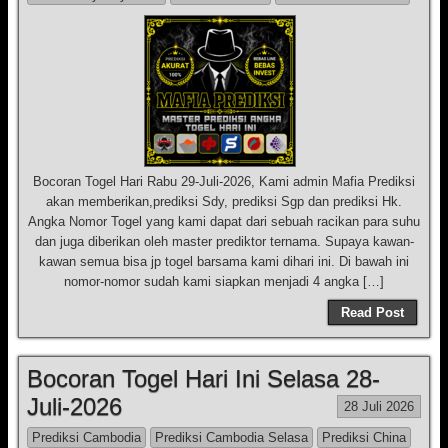
Bocoran Togel Hari Rabu 29-Juli-2026, Kami admin Mafia Prediksi
akan memberikan,prediksi Sdy, prediksi Sgp dan prediksi Hk.
Angka Nomor Togel yang kami dapat dari sebuah racikan para suhu
dan juga diberikan oleh master prediktor ternama. Supaya kawan-
kawan semua bisa jp togel barsama kami dihari ini. Di bawah ini
nomor-nomor sudah kami siapkan menjadi 4 angka […]
Read Post
Bocoran Togel Hari Ini Selasa 28-
Juli-2026
28 Juli 2026
Prediksi Cambodia
Prediksi Cambodia Selasa
Prediksi China