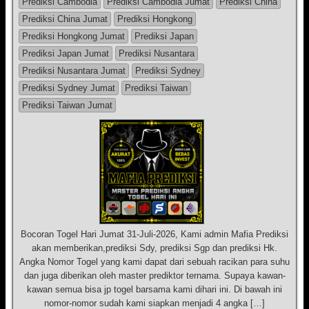
Prediksi Cambodia
Prediksi Cambodia Jumat
Prediksi China
Prediksi China Jumat
Prediksi Hongkong
Prediksi Hongkong Jumat
Prediksi Japan
Prediksi Japan Jumat
Prediksi Nusantara
Prediksi Nusantara Jumat
Prediksi Sydney
Prediksi Sydney Jumat
Prediksi Taiwan
Prediksi Taiwan Jumat
Bocoran Togel Hari Jumat 31-Juli-2026, Kami admin Mafia Prediksi
akan memberikan,prediksi Sdy, prediksi Sgp dan prediksi Hk.
Angka Nomor Togel yang kami dapat dari sebuah racikan para suhu
dan juga diberikan oleh master prediktor ternama. Supaya kawan-
kawan semua bisa jp togel barsama kami dihari ini. Di bawah ini
nomor-nomor sudah kami siapkan menjadi 4 angka […]