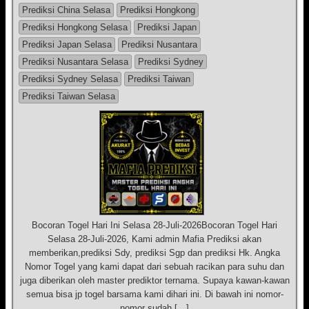
Prediksi China Selasa
Prediksi Hongkong
Prediksi Hongkong Selasa
Prediksi Japan
Prediksi Japan Selasa
Prediksi Nusantara
Prediksi Nusantara Selasa
Prediksi Sydney
Prediksi Sydney Selasa
Prediksi Taiwan
Prediksi Taiwan Selasa
Bocoran Togel Hari Ini Selasa 28-Juli-2026Bocoran Togel Hari
Selasa 28-Juli-2026, Kami admin Mafia Prediksi akan
memberikan,prediksi Sdy, prediksi Sgp dan prediksi Hk. Angka
Nomor Togel yang kami dapat dari sebuah racikan para suhu dan
juga diberikan oleh master prediktor ternama. Supaya kawan-kawan
semua bisa jp togel barsama kami dihari ini. Di bawah ini nomor-
nomor sudah […]