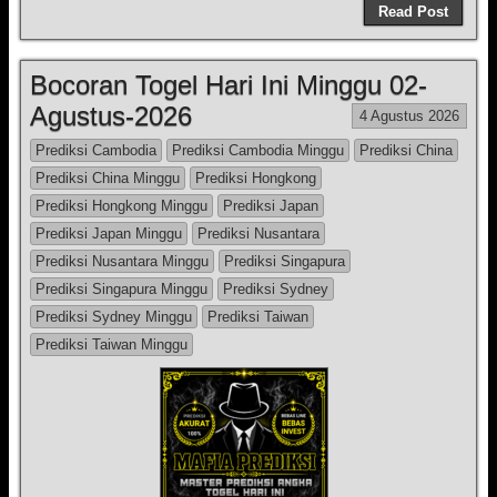
Read Post
Bocoran Togel Hari Ini Minggu 02-
Agustus-2026
4 Agustus 2026
Prediksi Cambodia
Prediksi Cambodia Minggu
Prediksi China
Prediksi China Minggu
Prediksi Hongkong
Prediksi Hongkong Minggu
Prediksi Japan
Prediksi Japan Minggu
Prediksi Nusantara
Prediksi Nusantara Minggu
Prediksi Singapura
Prediksi Singapura Minggu
Prediksi Sydney
Prediksi Sydney Minggu
Prediksi Taiwan
Prediksi Taiwan Minggu