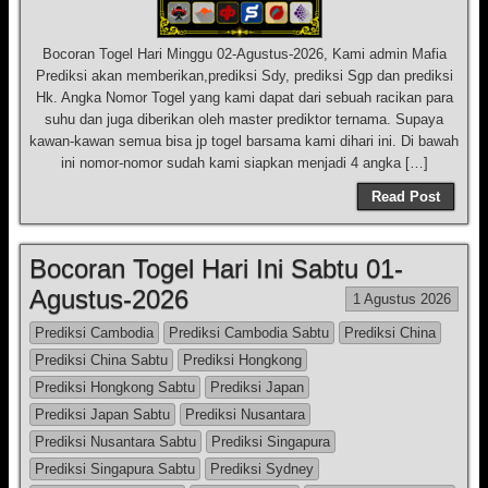
Bocoran Togel Hari Minggu 02-Agustus-2026, Kami admin Mafia
Prediksi akan memberikan,prediksi Sdy, prediksi Sgp dan prediksi
Hk. Angka Nomor Togel yang kami dapat dari sebuah racikan para
suhu dan juga diberikan oleh master prediktor ternama. Supaya
kawan-kawan semua bisa jp togel barsama kami dihari ini. Di bawah
ini nomor-nomor sudah kami siapkan menjadi 4 angka […]
Read Post
Bocoran Togel Hari Ini Sabtu 01-
Agustus-2026
1 Agustus 2026
Prediksi Cambodia
Prediksi Cambodia Sabtu
Prediksi China
Prediksi China Sabtu
Prediksi Hongkong
Prediksi Hongkong Sabtu
Prediksi Japan
Prediksi Japan Sabtu
Prediksi Nusantara
Prediksi Nusantara Sabtu
Prediksi Singapura
Prediksi Singapura Sabtu
Prediksi Sydney