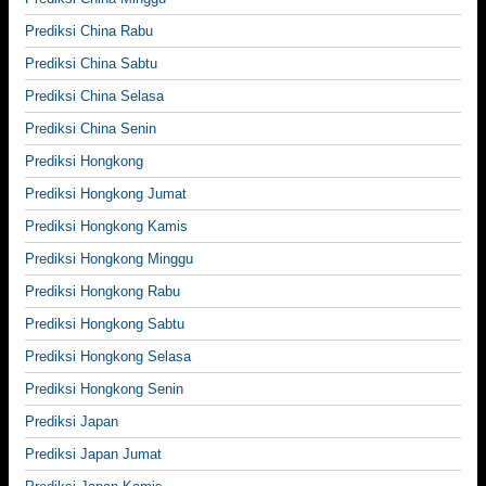
Prediksi China Rabu
Prediksi China Sabtu
Prediksi China Selasa
Prediksi China Senin
Prediksi Hongkong
Prediksi Hongkong Jumat
Prediksi Hongkong Kamis
Prediksi Hongkong Minggu
Prediksi Hongkong Rabu
Prediksi Hongkong Sabtu
Prediksi Hongkong Selasa
Prediksi Hongkong Senin
Prediksi Japan
Prediksi Japan Jumat