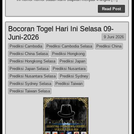
Read Post
Bocoran Togel Hari Ini Selasa 09-
Juni-2026
9 Juni 2026
Prediksi Cambodia
Prediksi Cambodia Selasa
Prediksi China
Prediksi China Selasa
Prediksi Hongkong
Prediksi Hongkong Selasa
Prediksi Japan
Prediksi Japan Selasa
Prediksi Nusantara
Prediksi Nusantara Selasa
Prediksi Sydney
Prediksi Sydney Selasa
Prediksi Taiwan
Prediksi Taiwan Selasa