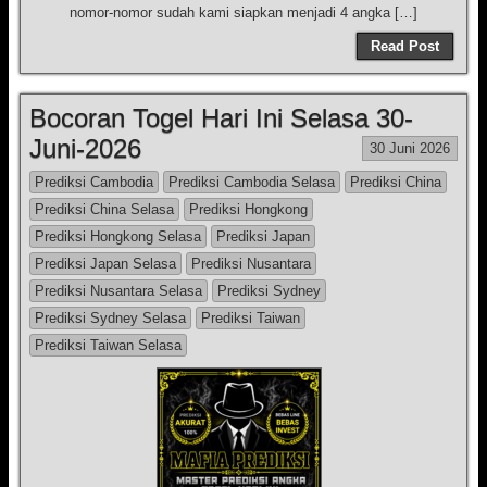
nomor-nomor sudah kami siapkan menjadi 4 angka […]
Read Post
Bocoran Togel Hari Ini Selasa 30-
Juni-2026
30 Juni 2026
Prediksi Cambodia
Prediksi Cambodia Selasa
Prediksi China
Prediksi China Selasa
Prediksi Hongkong
Prediksi Hongkong Selasa
Prediksi Japan
Prediksi Japan Selasa
Prediksi Nusantara
Prediksi Nusantara Selasa
Prediksi Sydney
Prediksi Sydney Selasa
Prediksi Taiwan
Prediksi Taiwan Selasa