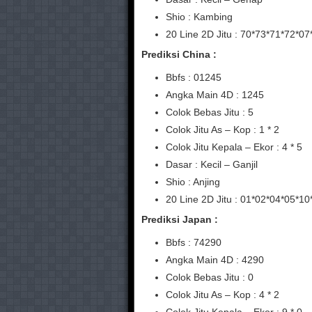
Shio : Kambing
20 Line 2D Jitu : 70*73*71*72*
Prediksi China :
Bbfs : 01245
Angka Main 4D : 1245
Colok Bebas Jitu : 5
Colok Jitu As – Kop : 1 * 2
Colok Jitu Kepala – Ekor : 4 * 5
Dasar : Kecil – Ganjil
Shio : Anjing
20 Line 2D Jitu : 01*02*04*05*
Prediksi Japan :
Bbfs : 74290
Angka Main 4D : 4290
Colok Bebas Jitu : 0
Colok Jitu As – Kop : 4 * 2