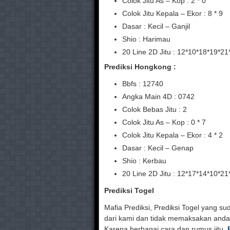
Colok Jitu As – Kop : 2 * 0
Colok Jitu Kepala – Ekor : 8 * 9
Dasar : Kecil – Ganjil
Shio : Harimau
20 Line 2D Jitu : 12*10*18*19*
Prediksi Hongkong :
Bbfs : 12740
Angka Main 4D : 0742
Colok Bebas Jitu : 2
Colok Jitu As – Kop : 0 * 7
Colok Jitu Kepala – Ekor : 4 * 2
Dasar : Kecil – Genap
Shio : Kerbau
20 Line 2D Jitu : 12*17*14*10*
Prediksi Togel
Mafia Prediksi, Prediksi Togel yang suda
dari kami dan tidak memaksakan anda 
Karena berbagai cara dan rumus jitu,