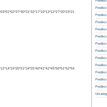
Prediks
Prediks
07*03*01*02*37*30*31*32*17*10*13*12*27*20*23*21
Prediks
Prediks
Prediks
Prediksi
Prediks
Prediks
Prediks
Prediks
10*12*14*15*20*21*24*25*40*41*42*45*50*51*52*54
Prediks
Prediks
Prediksi
Uncateg