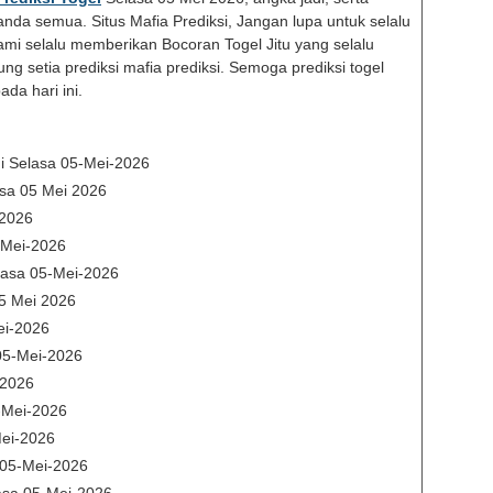
anda semua. Situs Mafia Prediksi, Jangan lupa untuk selalu
ami selalu memberikan Bocoran Togel Jitu yang selalu
ng setia prediksi mafia prediksi. Semoga prediksi togel
da hari ini.
i Selasa 05-Mei-2026
asa 05 Mei 2026
-2026
-Mei-2026
elasa 05-Mei-2026
05 Mei 2026
ei-2026
 05-Mei-2026
-2026
5-Mei-2026
Mei-2026
 05-Mei-2026