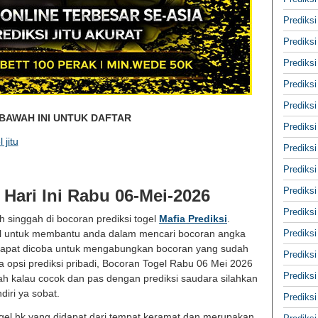
Prediks
Prediks
Prediks
Prediks
Prediks
 BAWAH INI UNTUK DAFTAR
Prediks
Prediks
Prediks
Prediks
Hari Ini Rabu 06-Mei-2026
Prediks
 singgah di bocoran prediksi togel
Mafia Prediksi
.
gel untuk membantu anda dalam mencari bocoran angka
Prediks
au dapat dicoba untuk mengabungkan bocoran yang sudah
Prediks
 opsi prediksi pribadi, Bocoran Togel Rabu 06 Mei 2026
Prediksi
h kalau cocok dan pas dengan prediksi saudara silahkan
diri ya sobat.
Prediks
togel hk yang didapat dari tempat keramat dan merupakan