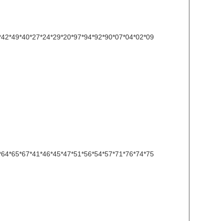
47*42*49*40*27*24*29*20*97*94*92*90*07*04*02*09
61*64*65*67*41*46*45*47*51*56*54*57*71*76*74*75