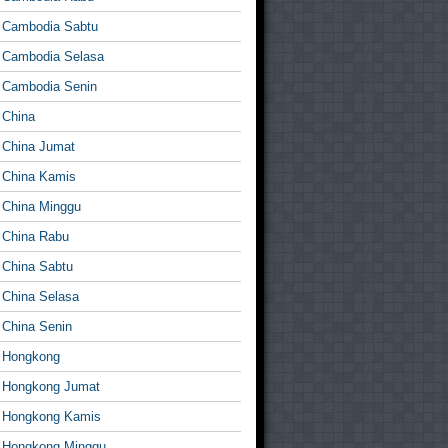
i Cambodia Sabtu
i Cambodia Selasa
i Cambodia Senin
 China
i China Jumat
i China Kamis
i China Minggu
i China Rabu
 China Sabtu
 China Selasa
 China Senin
i Hongkong
i Hongkong Jumat
i Hongkong Kamis
i Hongkong Minggu