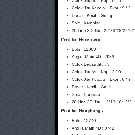
Colok Jitu As – Kop : 0 * 8
Colok Jitu Kepala – Ekor : 9 * 6
Dasar : Kecil – Genap
Shio : Kambing
20 Line 2D Jitu : 20*28*29*26*
Prediksi Nusantara :
Bbfs : 12089
Angka Main 4D : 2089
Colok Bebas Jitu : 9
Colok Jitu As – Kop : 2 * 0
Colok Jitu Kepala – Ekor : 8 * 9
Dasar : Kecil – Ganjil
Shio : Harimau
20 Line 2D Jitu : 12*10*18*19*
Prediksi Hongkong :
Bbfs : 12740
Angka Main 4D : 0742