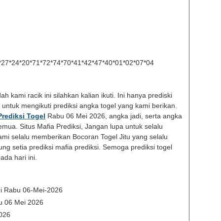
21*27*24*20*71*72*74*70*41*42*47*40*01*02*07*04
h kami racik ini silahkan kalian ikuti. Ini hanya prediski
untuk mengikuti prediksi angka togel yang kami berikan.
Prediksi Togel
Rabu 06 Mei 2026, angka jadi, serta angka
emua. Situs Mafia Prediksi, Jangan lupa untuk selalu
ami selalu memberikan Bocoran Togel Jitu yang selalu
ng setia prediksi mafia prediksi. Semoga prediksi togel
da hari ini.
ni Rabu 06-Mei-2026
u 06 Mei 2026
2026