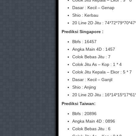
Colok Jitu Kepala – Ekor : 9 * 0
Dasar : Kecil – Genap
Shio : Kerbau
20 Line 2D Jitu : 74*72*79*70*
Prediksi Singapore :
Bbfs : 16457
Angka Main 4D : 1457
Colok Bebas Jitu : 7
Colok Jitu As – Kop : 1 * 4
Colok Jitu Kepala – Ekor : 5 * 7
Dasar : Kecil – Ganjil
Shio : Anjing
20 Line 2D Jitu : 16*14*15*17*
Prediksi Taiwan:
Bbfs : 20896
Angka Main 4D : 0896
Colok Bebas Jitu : 6