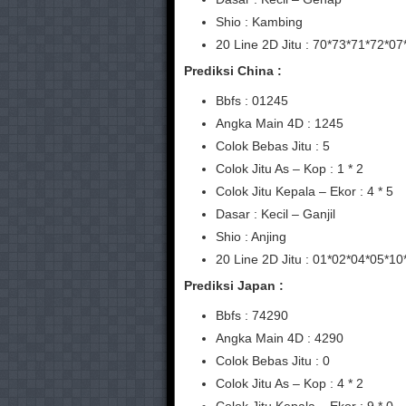
Shio : Kambing
20 Line 2D Jitu : 70*73*71*72*
Prediksi China :
Bbfs : 01245
Angka Main 4D : 1245
Colok Bebas Jitu : 5
Colok Jitu As – Kop : 1 * 2
Colok Jitu Kepala – Ekor : 4 * 5
Dasar : Kecil – Ganjil
Shio : Anjing
20 Line 2D Jitu : 01*02*04*05*
Prediksi Japan :
Bbfs : 74290
Angka Main 4D : 4290
Colok Bebas Jitu : 0
Colok Jitu As – Kop : 4 * 2