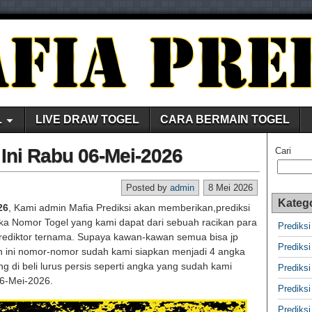
L
LIVE DRAW TOGEL
CARA BERMAIN TOGEL
 Ini Rabu 06-Mei-2026
Cari
Posted by
admin
8 Mei 2026
Katego
26
, Kami admin Mafia Prediksi akan memberikan,prediksi
gka Nomor Togel yang kami dapat dari sebuah racikan para
Prediks
prediktor ternama. Supaya kawan-kawan semua bisa jp
Prediks
wah ini nomor-nomor sudah kami siapkan menjadi 4 angka
sung di beli lurus persis seperti angka yang sudah kami
Prediks
06-Mei-2026.
Prediks
Prediks