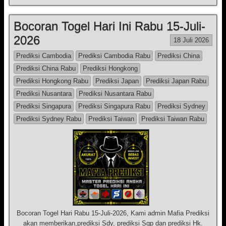
Bocoran Togel Hari Ini Rabu 15-Juli-
2026
18 Juli 2026
Prediksi Cambodia
Prediksi Cambodia Rabu
Prediksi China
Prediksi China Rabu
Prediksi Hongkong
Prediksi Hongkong Rabu
Prediksi Japan
Prediksi Japan Rabu
Prediksi Nusantara
Prediksi Nusantara Rabu
Prediksi Singapura
Prediksi Singapura Rabu
Prediksi Sydney
Prediksi Sydney Rabu
Prediksi Taiwan
Prediksi Taiwan Rabu
Bocoran Togel Hari Rabu 15-Juli-2026, Kami admin Mafia Prediksi
akan memberikan,prediksi Sdy, prediksi Sgp dan prediksi Hk.