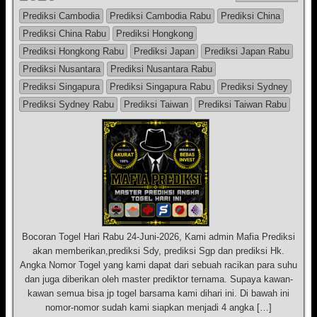
Prediksi Cambodia
Prediksi Cambodia Rabu
Prediksi China
Prediksi China Rabu
Prediksi Hongkong
Prediksi Hongkong Rabu
Prediksi Japan
Prediksi Japan Rabu
Prediksi Nusantara
Prediksi Nusantara Rabu
Prediksi Singapura
Prediksi Singapura Rabu
Prediksi Sydney
Prediksi Sydney Rabu
Prediksi Taiwan
Prediksi Taiwan Rabu
Bocoran Togel Hari Rabu 24-Juni-2026, Kami admin Mafia Prediksi
akan memberikan,prediksi Sdy, prediksi Sgp dan prediksi Hk.
Angka Nomor Togel yang kami dapat dari sebuah racikan para suhu
dan juga diberikan oleh master prediktor ternama. Supaya kawan-
kawan semua bisa jp togel barsama kami dihari ini. Di bawah ini
nomor-nomor sudah kami siapkan menjadi 4 angka […]