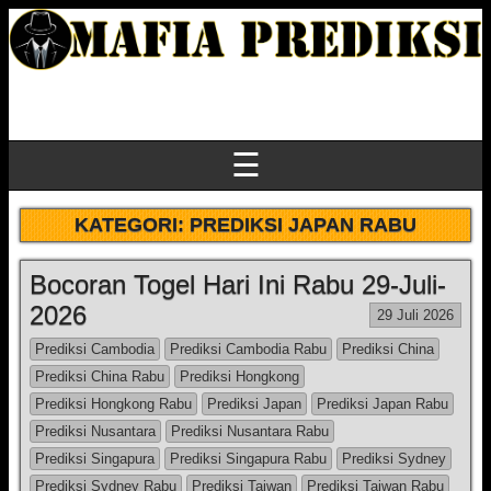
☰
KATEGORI:
PREDIKSI JAPAN RABU
Bocoran Togel Hari Ini Rabu 29-Juli-
2026
29 Juli 2026
Prediksi Cambodia
Prediksi Cambodia Rabu
Prediksi China
Prediksi China Rabu
Prediksi Hongkong
Prediksi Hongkong Rabu
Prediksi Japan
Prediksi Japan Rabu
Prediksi Nusantara
Prediksi Nusantara Rabu
Prediksi Singapura
Prediksi Singapura Rabu
Prediksi Sydney
Prediksi Sydney Rabu
Prediksi Taiwan
Prediksi Taiwan Rabu