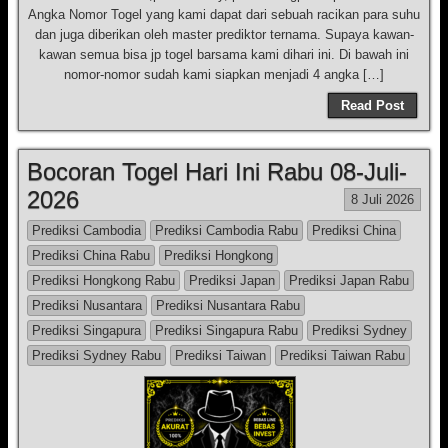
Angka Nomor Togel yang kami dapat dari sebuah racikan para suhu
dan juga diberikan oleh master prediktor ternama. Supaya kawan-
kawan semua bisa jp togel barsama kami dihari ini. Di bawah ini
nomor-nomor sudah kami siapkan menjadi 4 angka […]
Read Post
Bocoran Togel Hari Ini Rabu 08-Juli-
2026
8 Juli 2026
Prediksi Cambodia
Prediksi Cambodia Rabu
Prediksi China
Prediksi China Rabu
Prediksi Hongkong
Prediksi Hongkong Rabu
Prediksi Japan
Prediksi Japan Rabu
Prediksi Nusantara
Prediksi Nusantara Rabu
Prediksi Singapura
Prediksi Singapura Rabu
Prediksi Sydney
Prediksi Sydney Rabu
Prediksi Taiwan
Prediksi Taiwan Rabu