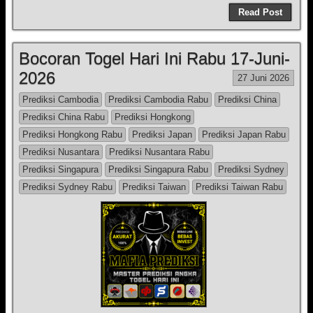
Read Post
Bocoran Togel Hari Ini Rabu 17-Juni-
2026
27 Juni 2026
Prediksi Cambodia
Prediksi Cambodia Rabu
Prediksi China
Prediksi China Rabu
Prediksi Hongkong
Prediksi Hongkong Rabu
Prediksi Japan
Prediksi Japan Rabu
Prediksi Nusantara
Prediksi Nusantara Rabu
Prediksi Singapura
Prediksi Singapura Rabu
Prediksi Sydney
Prediksi Sydney Rabu
Prediksi Taiwan
Prediksi Taiwan Rabu