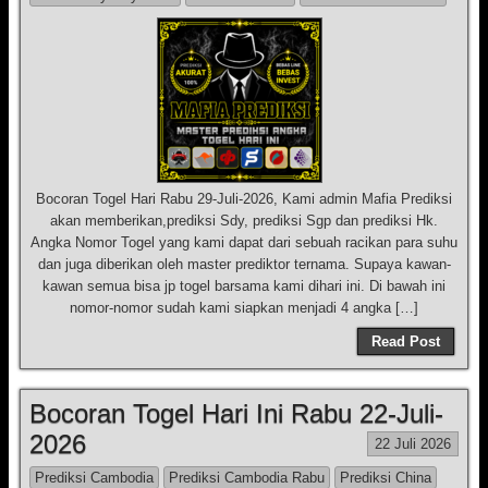
Bocoran Togel Hari Rabu 29-Juli-2026, Kami admin Mafia Prediksi
akan memberikan,prediksi Sdy, prediksi Sgp dan prediksi Hk.
Angka Nomor Togel yang kami dapat dari sebuah racikan para suhu
dan juga diberikan oleh master prediktor ternama. Supaya kawan-
kawan semua bisa jp togel barsama kami dihari ini. Di bawah ini
nomor-nomor sudah kami siapkan menjadi 4 angka […]
Read Post
Bocoran Togel Hari Ini Rabu 22-Juli-
2026
22 Juli 2026
Prediksi Cambodia
Prediksi Cambodia Rabu
Prediksi China