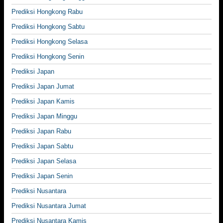
Prediksi Hongkong Rabu
Prediksi Hongkong Sabtu
Prediksi Hongkong Selasa
Prediksi Hongkong Senin
Prediksi Japan
Prediksi Japan Jumat
Prediksi Japan Kamis
Prediksi Japan Minggu
Prediksi Japan Rabu
Prediksi Japan Sabtu
Prediksi Japan Selasa
Prediksi Japan Senin
Prediksi Nusantara
Prediksi Nusantara Jumat
Prediksi Nusantara Kamis