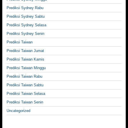
Prediksi Sydney Rabu
Prediksi Sydney Sabtu
Prediksi Sydney Selasa
Prediksi Sydney Senin
Prediksi Taiwan
Prediksi Taiwan Jumat
Prediksi Taiwan Kamis
Prediksi Taiwan Minggu
Prediksi Taiwan Rabu
Prediksi Taiwan Sabtu
Prediksi Taiwan Selasa
Prediksi Taiwan Senin
Uncategorized