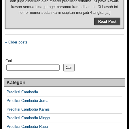
dan juga diberikan oleh master prediktor ternama. Supaya kawan-
kawan semua bisa jp togel barsama kami dihari ini. Di bawah ini
nomor-nomor sudah kami siapkan menjadi 4 angka […]
Read Post
« Older posts
Cari
Cari
Kategori
Prediksi Cambodia
Prediksi Cambodia Jumat
Prediksi Cambodia Kamis
Prediksi Cambodia Minggu
Prediksi Cambodia Rabu