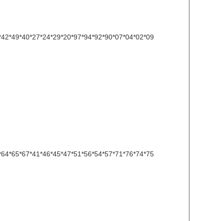
47*42*49*40*27*24*29*20*97*94*92*90*07*04*02*09
61*64*65*67*41*46*45*47*51*56*54*57*71*76*74*75