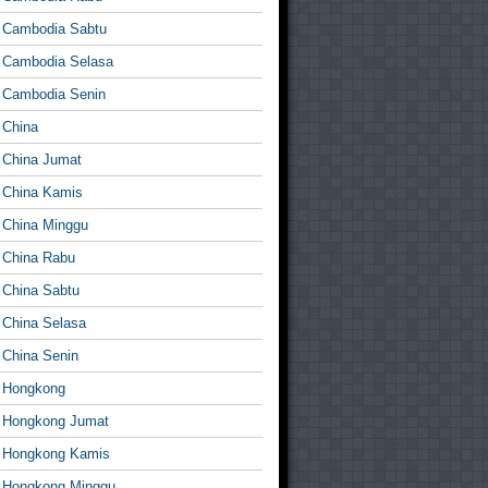
i Cambodia Sabtu
i Cambodia Selasa
i Cambodia Senin
 China
i China Jumat
i China Kamis
i China Minggu
i China Rabu
 China Sabtu
 China Selasa
 China Senin
i Hongkong
i Hongkong Jumat
i Hongkong Kamis
i Hongkong Minggu