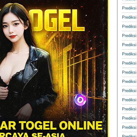
Prediks
Prediks
Prediks
Prediksi
Prediks
Prediks
Prediks
Prediks
Prediksi
Prediksi
Prediksi
Prediks
Prediks
Prediks
Prediks