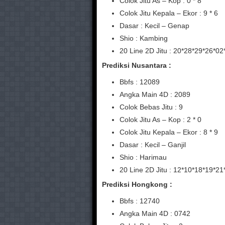
Colok Jitu As – Kop : 0 * 8
Colok Jitu Kepala – Ekor : 9 * 6
Dasar : Kecil – Genap
Shio : Kambing
20 Line 2D Jitu : 20*28*29*26*
Prediksi Nusantara :
Bbfs : 12089
Angka Main 4D : 2089
Colok Bebas Jitu : 9
Colok Jitu As – Kop : 2 * 0
Colok Jitu Kepala – Ekor : 8 * 9
Dasar : Kecil – Ganjil
Shio : Harimau
20 Line 2D Jitu : 12*10*18*19*
Prediksi Hongkong :
Bbfs : 12740
Angka Main 4D : 0742