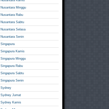
i Nusantara Kamis
i Nusantara Minggu
i Nusantara Rabu
i Nusantara Sabtu
i Nusantara Selasa
 Nusantara Senin
 Singapura
i Singapura Kamis
i Singapura Minggu
i Singapura Rabu
 Singapura Sabtu
 Singapura Senin
i Sydney
i Sydney Jumat
i Sydney Kamis