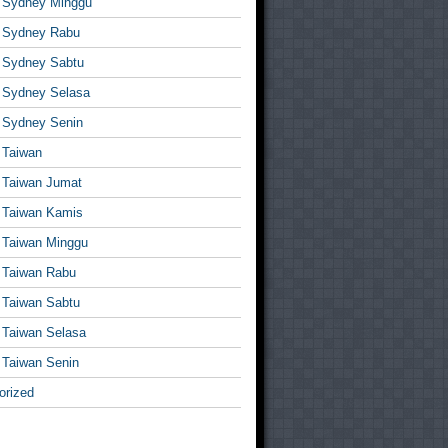
i Sydney Minggu
i Sydney Rabu
i Sydney Sabtu
i Sydney Selasa
i Sydney Senin
 Taiwan
i Taiwan Jumat
i Taiwan Kamis
i Taiwan Minggu
i Taiwan Rabu
i Taiwan Sabtu
i Taiwan Selasa
 Taiwan Senin
orized