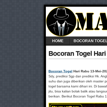
HOME
BOCORAN TOGE
Bocoran Togel Hari
Bocoran Togel
Hari Rabu 13-Mei-20
Sdy, prediksi Sgp dan prediksi Hk. An
suhu dan juga diberikan oleh master 
togel barsama kami dihari ini. Di ba
jitu, bisa kalian bolak balik atau lang
berikan. Berikut Bocoran Togel Rabu 