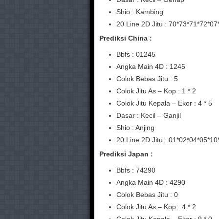
Shio : Kambing
20 Line 2D Jitu : 70*73*71*72*
Prediksi China :
Bbfs : 01245
Angka Main 4D : 1245
Colok Bebas Jitu : 5
Colok Jitu As – Kop : 1 * 2
Colok Jitu Kepala – Ekor : 4 * 5
Dasar : Kecil – Ganjil
Shio : Anjing
20 Line 2D Jitu : 01*02*04*05*
Prediksi Japan :
Bbfs : 74290
Angka Main 4D : 4290
Colok Bebas Jitu : 0
Colok Jitu As – Kop : 4 * 2