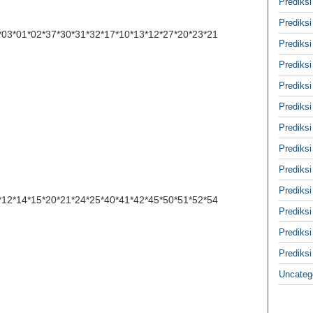
Prediks
Prediks
07*03*01*02*37*30*31*32*17*10*13*12*27*20*23*21
Prediks
Prediks
Prediks
Prediksi
Prediks
Prediks
Prediks
Prediks
10*12*14*15*20*21*24*25*40*41*42*45*50*51*52*54
Prediks
Prediks
Prediksi
Uncateg