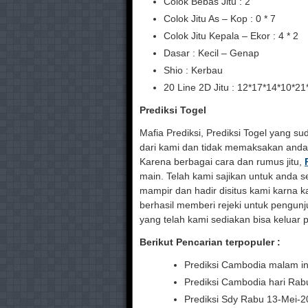
Colok Bebas Jitu : 2
Colok Jitu As – Kop : 0 * 7
Colok Jitu Kepala – Ekor : 4 * 2
Dasar : Kecil – Genap
Shio : Kerbau
20 Line 2D Jitu : 12*17*14*10*
Prediksi Togel
Mafia Prediksi, Prediksi Togel yang suda
dari kami dan tidak memaksakan anda 
Karena berbagai cara dan rumus jitu,
main. Telah kami sajikan untuk anda s
mampir dan hadir disitus kami karna k
berhasil memberi rejeki untuk pengunju
yang telah kami sediakan bisa keluar pa
Berikut Pencarian terpopuler :
Prediksi Cambodia malam i
Prediksi Cambodia hari Rab
Prediksi Sdy Rabu 13-Mei-