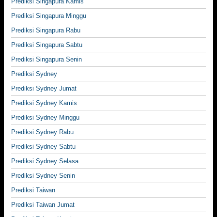
Prediksi Singapura Kamis
Prediksi Singapura Minggu
Prediksi Singapura Rabu
Prediksi Singapura Sabtu
Prediksi Singapura Senin
Prediksi Sydney
Prediksi Sydney Jumat
Prediksi Sydney Kamis
Prediksi Sydney Minggu
Prediksi Sydney Rabu
Prediksi Sydney Sabtu
Prediksi Sydney Selasa
Prediksi Sydney Senin
Prediksi Taiwan
Prediksi Taiwan Jumat