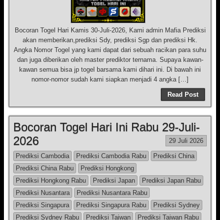
Bocoran Togel Hari Kamis 30-Juli-2026, Kami admin Mafia Prediksi
akan memberikan,prediksi Sdy, prediksi Sgp dan prediksi Hk.
Angka Nomor Togel yang kami dapat dari sebuah racikan para suhu
dan juga diberikan oleh master prediktor ternama. Supaya kawan-
kawan semua bisa jp togel barsama kami dihari ini. Di bawah ini
nomor-nomor sudah kami siapkan menjadi 4 angka […]
Read Post
Bocoran Togel Hari Ini Rabu 29-Juli-
2026
29 Juli 2026
Prediksi Cambodia
Prediksi Cambodia Rabu
Prediksi China
Prediksi China Rabu
Prediksi Hongkong
Prediksi Hongkong Rabu
Prediksi Japan
Prediksi Japan Rabu
Prediksi Nusantara
Prediksi Nusantara Rabu
Prediksi Singapura
Prediksi Singapura Rabu
Prediksi Sydney
Prediksi Sydney Rabu
Prediksi Taiwan
Prediksi Taiwan Rabu