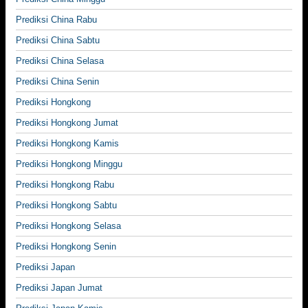
Prediksi China Rabu
Prediksi China Sabtu
Prediksi China Selasa
Prediksi China Senin
Prediksi Hongkong
Prediksi Hongkong Jumat
Prediksi Hongkong Kamis
Prediksi Hongkong Minggu
Prediksi Hongkong Rabu
Prediksi Hongkong Sabtu
Prediksi Hongkong Selasa
Prediksi Hongkong Senin
Prediksi Japan
Prediksi Japan Jumat