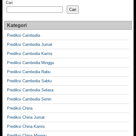
Cari
Cari
Kategori
Prediksi Cambodia
Prediksi Cambodia Jumat
Prediksi Cambodia Kamis
Prediksi Cambodia Minggu
Prediksi Cambodia Rabu
Prediksi Cambodia Sabtu
Prediksi Cambodia Selasa
Prediksi Cambodia Senin
Prediksi China
Prediksi China Jumat
Prediksi China Kamis
Prediksi China Minggu