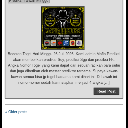
Prediksi Taiwan Minggu
Bocoran Togel Hari Minggu 26-Juli-2026, Kami admin Mafia Prediksi
akan memberikan,prediksi Sdy, prediksi Sgp dan prediksi Hk.
Angka Nomor Togel yang kami dapat dari sebuah racikan para suhu
dan juga diberikan oleh master prediktor ternama. Supaya kawan-
kawan semua bisa jp togel barsama kami dihari ini. Di bawah ini
nomor-nomor sudah kami siapkan menjadi 4 angka […]
Read Post
« Older posts