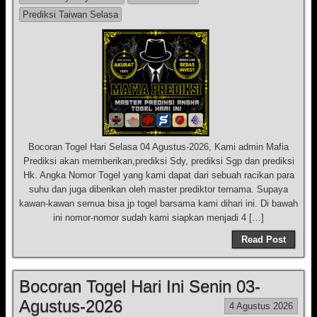
Prediksi Taiwan Selasa
Bocoran Togel Hari Selasa 04 Agustus-2026, Kami admin Mafia
Prediksi akan memberikan,prediksi Sdy, prediksi Sgp dan prediksi
Hk. Angka Nomor Togel yang kami dapat dari sebuah racikan para
suhu dan juga diberikan oleh master prediktor ternama. Supaya
kawan-kawan semua bisa jp togel barsama kami dihari ini. Di bawah
ini nomor-nomor sudah kami siapkan menjadi 4 […]
Read Post
Bocoran Togel Hari Ini Senin 03-
Agustus-2026
4 Agustus 2026