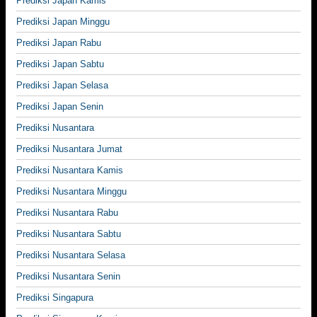
Prediksi Japan Kamis
Prediksi Japan Minggu
Prediksi Japan Rabu
Prediksi Japan Sabtu
Prediksi Japan Selasa
Prediksi Japan Senin
Prediksi Nusantara
Prediksi Nusantara Jumat
Prediksi Nusantara Kamis
Prediksi Nusantara Minggu
Prediksi Nusantara Rabu
Prediksi Nusantara Sabtu
Prediksi Nusantara Selasa
Prediksi Nusantara Senin
Prediksi Singapura