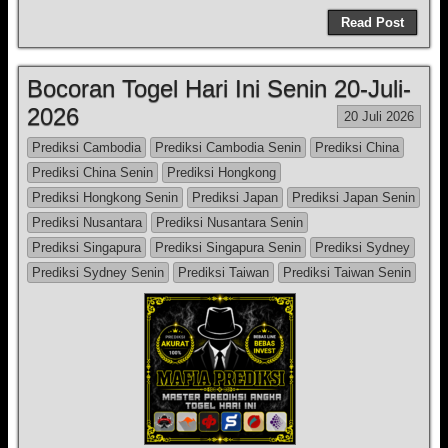
Read Post
Bocoran Togel Hari Ini Senin 20-Juli-
2026
20 Juli 2026
Prediksi Cambodia
Prediksi Cambodia Senin
Prediksi China
Prediksi China Senin
Prediksi Hongkong
Prediksi Hongkong Senin
Prediksi Japan
Prediksi Japan Senin
Prediksi Nusantara
Prediksi Nusantara Senin
Prediksi Singapura
Prediksi Singapura Senin
Prediksi Sydney
Prediksi Sydney Senin
Prediksi Taiwan
Prediksi Taiwan Senin