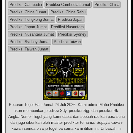
Prediksi Cambodia
Prediksi Cambodia Jumat
Prediksi China
Prediksi China Jumat
Prediksi China Rabu
Prediksi Hongkong Jumat
Prediksi Japan
Prediksi Japan Jumat
Prediksi Nusantara
Prediksi Nusantara Jumat
Prediksi Sydney
Prediksi Sydney Jumat
Prediksi Taiwan
Prediksi Taiwan Jumat
Bocoran Togel Hari Jumat 24-Juli-2026, Kami admin Mafia Prediksi
akan memberikan,prediksi Sdy, prediksi Sgp dan prediksi Hk.
Angka Nomor Togel yang kami dapat dari sebuah racikan para suhu
dan juga diberikan oleh master prediktor ternama. Supaya kawan-
kawan semua bisa jp togel barsama kami dihari ini. Di bawah ini