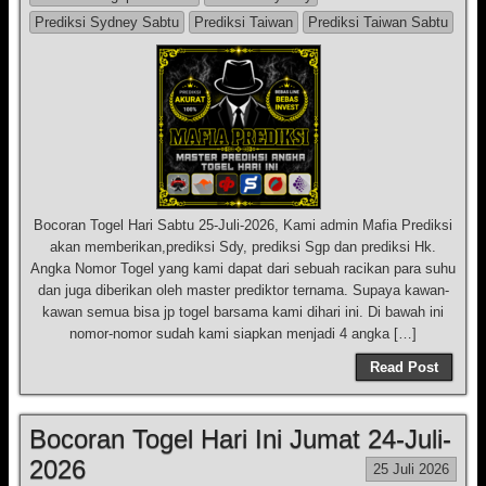
Prediksi Sydney Sabtu
Prediksi Taiwan
Prediksi Taiwan Sabtu
Bocoran Togel Hari Sabtu 25-Juli-2026, Kami admin Mafia Prediksi
akan memberikan,prediksi Sdy, prediksi Sgp dan prediksi Hk.
Angka Nomor Togel yang kami dapat dari sebuah racikan para suhu
dan juga diberikan oleh master prediktor ternama. Supaya kawan-
kawan semua bisa jp togel barsama kami dihari ini. Di bawah ini
nomor-nomor sudah kami siapkan menjadi 4 angka […]
Read Post
Bocoran Togel Hari Ini Jumat 24-Juli-
2026
25 Juli 2026