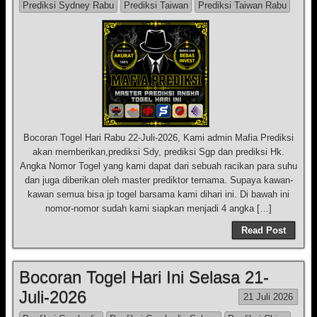
Prediksi Sydney Rabu
Prediksi Taiwan
Prediksi Taiwan Rabu
Bocoran Togel Hari Rabu 22-Juli-2026, Kami admin Mafia Prediksi
akan memberikan,prediksi Sdy, prediksi Sgp dan prediksi Hk.
Angka Nomor Togel yang kami dapat dari sebuah racikan para suhu
dan juga diberikan oleh master prediktor ternama. Supaya kawan-
kawan semua bisa jp togel barsama kami dihari ini. Di bawah ini
nomor-nomor sudah kami siapkan menjadi 4 angka […]
Read Post
Bocoran Togel Hari Ini Selasa 21-
Juli-2026
21 Juli 2026