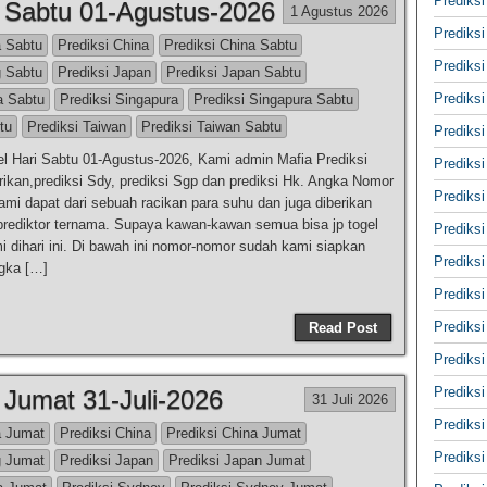
Prediks
i Sabtu 01-Agustus-2026
1 Agustus 2026
Prediks
a Sabtu
Prediksi China
Prediksi China Sabtu
Prediks
g Sabtu
Prediksi Japan
Prediksi Japan Sabtu
Prediks
a Sabtu
Prediksi Singapura
Prediksi Singapura Sabtu
tu
Prediksi Taiwan
Prediksi Taiwan Sabtu
Prediks
l Hari Sabtu 01-Agustus-2026, Kami admin Mafia Prediksi
Prediksi
kan,prediksi Sdy, prediksi Sgp dan prediksi Hk. Angka Nomor
Prediksi
ami dapat dari sebuah racikan para suhu dan juga diberikan
prediktor ternama. Supaya kawan-kawan semua bisa jp togel
Prediks
 dihari ini. Di bawah ini nomor-nomor sudah kami siapkan
Prediks
gka […]
Prediks
Prediksi
Read Post
Prediksi
Prediks
i Jumat 31-Juli-2026
31 Juli 2026
Prediks
a Jumat
Prediksi China
Prediksi China Jumat
Prediks
g Jumat
Prediksi Japan
Prediksi Japan Jumat