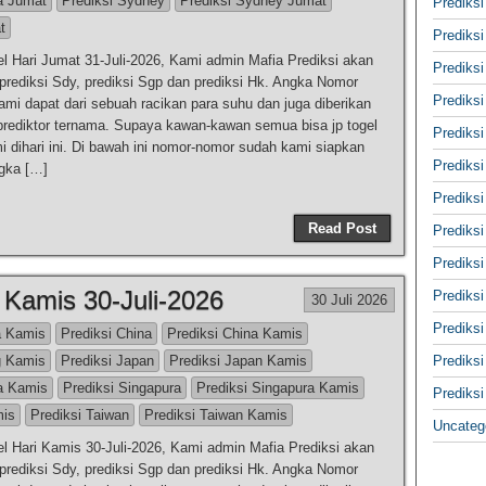
a Jumat
Prediksi Sydney
Prediksi Sydney Jumat
Prediks
t
Prediks
l Hari Jumat 31-Juli-2026, Kami admin Mafia Prediksi akan
Prediks
rediksi Sdy, prediksi Sgp dan prediksi Hk. Angka Nomor
Prediks
ami dapat dari sebuah racikan para suhu dan juga diberikan
prediktor ternama. Supaya kawan-kawan semua bisa jp togel
Prediks
 dihari ini. Di bawah ini nomor-nomor sudah kami siapkan
Prediksi
gka […]
Prediks
Read Post
Prediks
Prediks
i Kamis 30-Juli-2026
Prediks
30 Juli 2026
Prediks
a Kamis
Prediksi China
Prediksi China Kamis
g Kamis
Prediksi Japan
Prediksi Japan Kamis
Prediks
a Kamis
Prediksi Singapura
Prediksi Singapura Kamis
Prediksi
mis
Prediksi Taiwan
Prediksi Taiwan Kamis
Uncateg
l Hari Kamis 30-Juli-2026, Kami admin Mafia Prediksi akan
rediksi Sdy, prediksi Sgp dan prediksi Hk. Angka Nomor