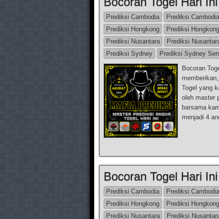
Bocoran Togel Hari Ini
Prediksi Cambodia
Prediksi Cambodia
Prediksi Hongkong
Prediksi Hongkong
Prediksi Nusantara
Prediksi Nusantar
Prediksi Sydney
Prediksi Sydney Sen
Bocoran Toge
memberikan,p
Togel yang k
oleh master 
barsama kami
menjadi 4 an
Bocoran Togel Hari In
Prediksi Cambodia
Prediksi Cambodi
Prediksi Hongkong
Prediksi Hongkon
Prediksi Nusantara
Prediksi Nusantar