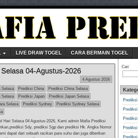
L
LIVE DRAW TOGEL
CARA BERMAIN TOGEL
Cari
i Selasa 04-Agustus-2026
4 Agustus 2026
a Selasa
Prediksi China
Prediksi China Selasa
Katego
g Selasa
Prediksi Japan
Prediksi Japan Selasa
Prediks
ara Selasa
Prediksi Sydney
Prediksi Sydney Selasa
Prediks
sa
Prediks
l Hari Selasa 04 Agustus-2026, Kami admin Mafia Prediksi
kan,prediksi Sdy, prediksi Sgp dan prediksi Hk. Angka Nomor
Prediks
ami dapat dari sebuah racikan para suhu dan juga diberikan
Prediks