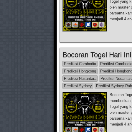
Togel yang k
oleh master 
barsama kami
menjadi 4 an
Bocoran Togel Hari In
Prediksi Cambodia
Prediksi Cambodi
Prediksi Hongkong
Prediksi Hongkon
Prediksi Nusantara
Prediksi Nusantar
Prediksi Sydney
Prediksi Sydney Ra
Bocoran Toge
memberikan,p
Togel yang k
oleh master 
barsama kami
menjadi 4 an