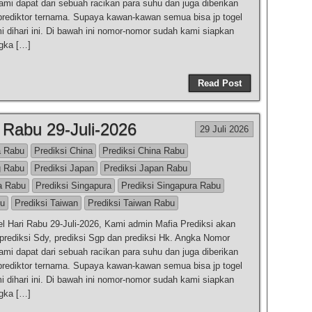
ami dapat dari sebuah racikan para suhu dan juga diberikan
prediktor ternama. Supaya kawan-kawan semua bisa jp togel
 dihari ini. Di bawah ini nomor-nomor sudah kami siapkan
gka […]
Read Post
i Rabu 29-Juli-2026
29 Juli 2026
a Rabu
Prediksi China
Prediksi China Rabu
g Rabu
Prediksi Japan
Prediksi Japan Rabu
a Rabu
Prediksi Singapura
Prediksi Singapura Rabu
bu
Prediksi Taiwan
Prediksi Taiwan Rabu
l Hari Rabu 29-Juli-2026, Kami admin Mafia Prediksi akan
rediksi Sdy, prediksi Sgp dan prediksi Hk. Angka Nomor
ami dapat dari sebuah racikan para suhu dan juga diberikan
prediktor ternama. Supaya kawan-kawan semua bisa jp togel
 dihari ini. Di bawah ini nomor-nomor sudah kami siapkan
gka […]