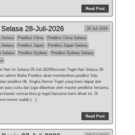
Read Post
 Selasa 28-Juli-2026
28 Juli 2026
a Selasa
Prediksi China
Prediksi China Selasa
g Selasa
Prediksi Japan
Prediksi Japan Selasa
a Selasa
Prediksi Sydney
Prediksi Sydney Selasa
sa
l Hari Ini Selasa 28-Juli-2026Bocoran Togel Hari Selasa 28-
ami admin Mafia Prediksi akan memberikan,prediksi Sdy,
 dan prediksi Hk. Angka Nomor Togel yang kami dapat dari
an para suhu dan juga diberikan oleh master prediktor ternama.
-kawan semua bisa jp togel barsama kami dihari ini. Di
omor-nomor sudah […]
Read Post