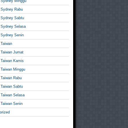
i Sydney Minggu
i Sydney Rabu
i Sydney Sabtu
i Sydney Selasa
i Sydney Senin
 Taiwan
i Taiwan Jumat
i Taiwan Kamis
i Taiwan Minggu
i Taiwan Rabu
i Taiwan Sabtu
i Taiwan Selasa
 Taiwan Senin
orized