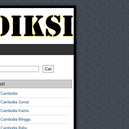
Cari
ri
i Cambodia
i Cambodia Jumat
i Cambodia Kamis
i Cambodia Minggu
i Cambodia Rabu