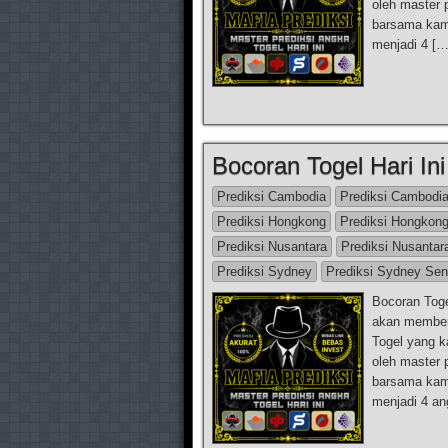
oleh master 
barsama kami
menjadi 4 […
Bocoran Togel Hari In
Prediksi Cambodia
Prediksi Cambodia
Prediksi Hongkong
Prediksi Hongkong
Prediksi Nusantara
Prediksi Nusantar
Prediksi Sydney
Prediksi Sydney Sen
Bocoran Toge
akan memberi
Togel yang k
oleh master 
barsama kami
menjadi 4 an