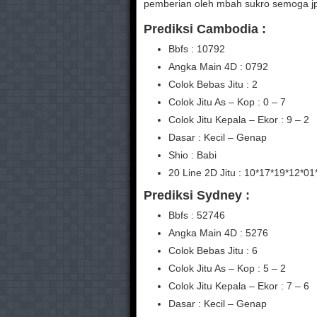
pemberian oleh mbah sukro semoga jp 
Prediksi Cambodia :
Bbfs : 10792
Angka Main 4D : 0792
Colok Bebas Jitu : 2
Colok Jitu As – Kop : 0 – 7
Colok Jitu Kepala – Ekor : 9 – 2
Dasar : Kecil – Genap
Shio : Babi
20 Line 2D Jitu : 10*17*19*12*
Prediksi Sydney :
Bbfs : 52746
Angka Main 4D : 5276
Colok Bebas Jitu : 6
Colok Jitu As – Kop : 5 – 2
Colok Jitu Kepala – Ekor : 7 – 6
Dasar : Kecil – Genap