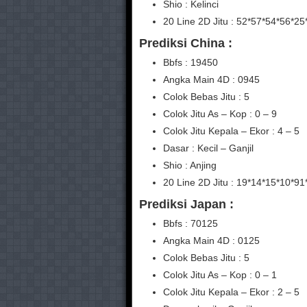
Shio : Kelinci
20 Line 2D Jitu : 52*57*54*56*
Prediksi China :
Bbfs : 19450
Angka Main 4D : 0945
Colok Bebas Jitu : 5
Colok Jitu As – Kop : 0 – 9
Colok Jitu Kepala – Ekor : 4 – 5
Dasar : Kecil – Ganjil
Shio : Anjing
20 Line 2D Jitu : 19*14*15*10*
Prediksi Japan :
Bbfs : 70125
Angka Main 4D : 0125
Colok Bebas Jitu : 5
Colok Jitu As – Kop : 0 – 1
Colok Jitu Kepala – Ekor : 2 – 5