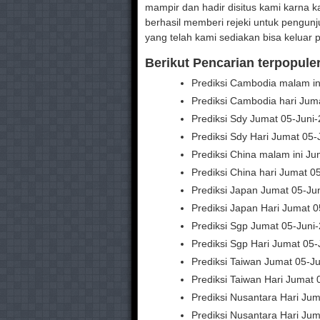
mampir dan hadir disitus kami karna k
berhasil memberi rejeki untuk pengunju
yang telah kami sediakan bisa keluar pa
Berikut Pencarian terpopuler
Prediksi Cambodia malam in
Prediksi Cambodia hari Jum
Prediksi Sdy Jumat 05-Juni
Prediksi Sdy Hari Jumat 05-
Prediksi China malam ini J
Prediksi China hari Jumat 0
Prediksi Japan Jumat 05-Ju
Prediksi Japan Hari Jumat 
Prediksi Sgp Jumat 05-Juni
Prediksi Sgp Hari Jumat 05-
Prediksi Taiwan Jumat 05-J
Prediksi Taiwan Hari Jumat 
Prediksi Nusantara Hari Ju
Prediksi Nusantara Hari Ju