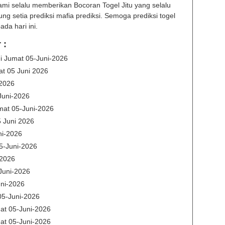
ami selalu memberikan Bocoran Togel Jitu yang selalu
ng setia prediksi mafia prediksi. Semoga prediksi togel
da hari ini.
 :
i Jumat 05-Juni-2026
at 05 Juni 2026
-2026
Juni-2026
umat 05-Juni-2026
5 Juni 2026
ni-2026
05-Juni-2026
-2026
Juni-2026
uni-2026
05-Juni-2026
mat 05-Juni-2026
mat 05-Juni-2026