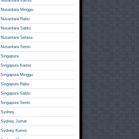
i Nusantara Kamis
i Nusantara Minggu
i Nusantara Rabu
i Nusantara Sabtu
i Nusantara Selasa
 Nusantara Senin
 Singapura
i Singapura Kamis
i Singapura Minggu
i Singapura Rabu
 Singapura Sabtu
 Singapura Senin
i Sydney
i Sydney Jumat
i Sydney Kamis