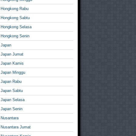
i Hongkong Rabu
i Hongkong Sabtu
i Hongkong Selasa
i Hongkong Senin
i Japan
i Japan Jumat
i Japan Kamis
i Japan Minggu
i Japan Rabu
i Japan Sabtu
i Japan Selasa
i Japan Senin
 Nusantara
i Nusantara Jumat