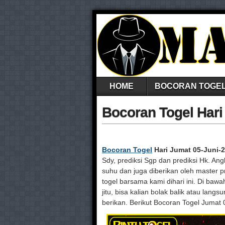
HOME
BOCORAN TOGE
Bocoran Togel Hari
Bocoran Togel
Hari Jumat 05-Juni-
Sdy, prediksi Sgp dan prediksi Hk. An
suhu dan juga diberikan oleh master 
togel barsama kami dihari ini. Di ba
jitu, bisa kalian bolak balik atau lang
berikan. Berikut Bocoran Togel Jumat 