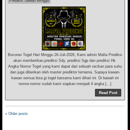
Prediksi Taiwan Minggu
Bocoran Togel Hari Minggu 26-Juli-2026, Kami admin Mafia Prediksi
akan memberikan,prediksi Sdy, prediksi Sgp dan prediksi Hk.
Angka Nomor Togel yang kami dapat dari sebuah racikan para suhu
dan juga diberikan oleh master prediktor ternama. Supaya kawan-
kawan semua bisa jp togel barsama kami dihari ini. Di bawah ini
nomor-nomor sudah kami siapkan menjadi 4 angka […]
Read Post
« Older posts