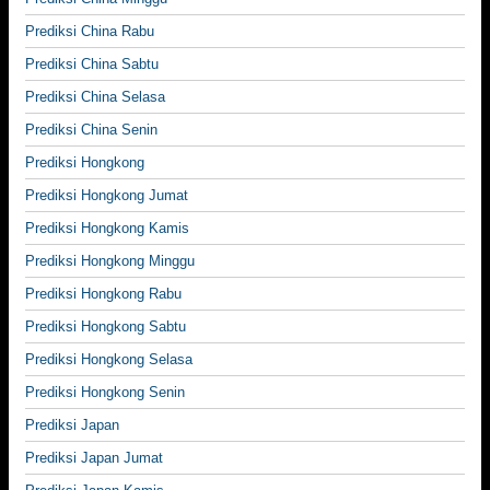
Prediksi China Rabu
Prediksi China Sabtu
Prediksi China Selasa
Prediksi China Senin
Prediksi Hongkong
Prediksi Hongkong Jumat
Prediksi Hongkong Kamis
Prediksi Hongkong Minggu
Prediksi Hongkong Rabu
Prediksi Hongkong Sabtu
Prediksi Hongkong Selasa
Prediksi Hongkong Senin
Prediksi Japan
Prediksi Japan Jumat