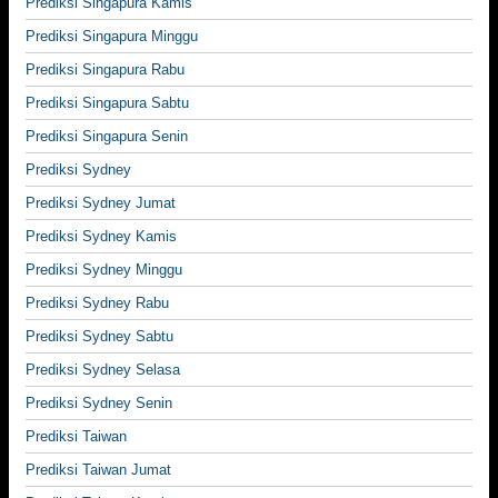
Prediksi Singapura Kamis
Prediksi Singapura Minggu
Prediksi Singapura Rabu
Prediksi Singapura Sabtu
Prediksi Singapura Senin
Prediksi Sydney
Prediksi Sydney Jumat
Prediksi Sydney Kamis
Prediksi Sydney Minggu
Prediksi Sydney Rabu
Prediksi Sydney Sabtu
Prediksi Sydney Selasa
Prediksi Sydney Senin
Prediksi Taiwan
Prediksi Taiwan Jumat