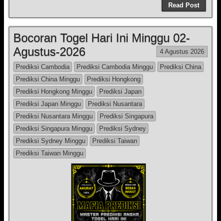
Read Post
Bocoran Togel Hari Ini Minggu 02-
Agustus-2026
4 Agustus 2026
Prediksi Cambodia
Prediksi Cambodia Minggu
Prediksi China
Prediksi China Minggu
Prediksi Hongkong
Prediksi Hongkong Minggu
Prediksi Japan
Prediksi Japan Minggu
Prediksi Nusantara
Prediksi Nusantara Minggu
Prediksi Singapura
Prediksi Singapura Minggu
Prediksi Sydney
Prediksi Sydney Minggu
Prediksi Taiwan
Prediksi Taiwan Minggu