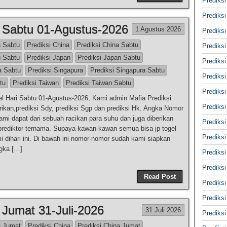
Prediks
Prediks
i Sabtu 01-Agustus-2026
1 Agustus 2026
Prediks
a Sabtu
Prediksi China
Prediksi China Sabtu
Prediks
g Sabtu
Prediksi Japan
Prediksi Japan Sabtu
Prediks
a Sabtu
Prediksi Singapura
Prediksi Singapura Sabtu
Prediksi
tu
Prediksi Taiwan
Prediksi Taiwan Sabtu
Prediksi
l Hari Sabtu 01-Agustus-2026, Kami admin Mafia Prediksi
Prediks
kan,prediksi Sdy, prediksi Sgp dan prediksi Hk. Angka Nomor
ami dapat dari sebuah racikan para suhu dan juga diberikan
Prediks
prediktor ternama. Supaya kawan-kawan semua bisa jp togel
Prediks
 dihari ini. Di bawah ini nomor-nomor sudah kami siapkan
gka […]
Prediksi
Prediksi
Read Post
Prediks
Prediks
i Jumat 31-Juli-2026
31 Juli 2026
Prediks
a Jumat
Prediksi China
Prediksi China Jumat