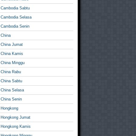
i Cambodia Sabtu
i Cambodia Selasa
i Cambodia Senin
 China
i China Jumat
i China Kamis
i China Minggu
i China Rabu
 China Sabtu
 China Selasa
 China Senin
i Hongkong
i Hongkong Jumat
i Hongkong Kamis
i Hongkong Minggu