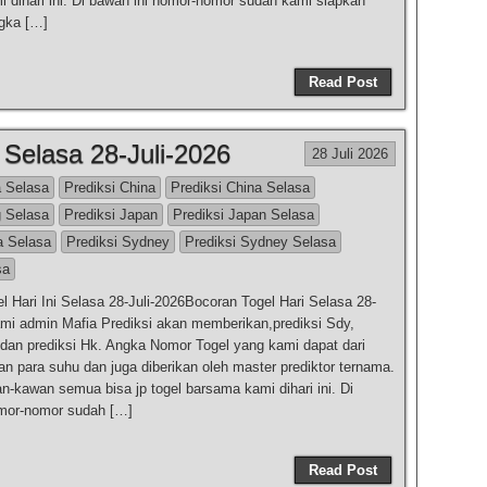
 dihari ini. Di bawah ini nomor-nomor sudah kami siapkan
gka […]
Read Post
 Selasa 28-Juli-2026
28 Juli 2026
a Selasa
Prediksi China
Prediksi China Selasa
g Selasa
Prediksi Japan
Prediksi Japan Selasa
a Selasa
Prediksi Sydney
Prediksi Sydney Selasa
sa
l Hari Ini Selasa 28-Juli-2026Bocoran Togel Hari Selasa 28-
ami admin Mafia Prediksi akan memberikan,prediksi Sdy,
 dan prediksi Hk. Angka Nomor Togel yang kami dapat dari
an para suhu dan juga diberikan oleh master prediktor ternama.
-kawan semua bisa jp togel barsama kami dihari ini. Di
omor-nomor sudah […]
Read Post