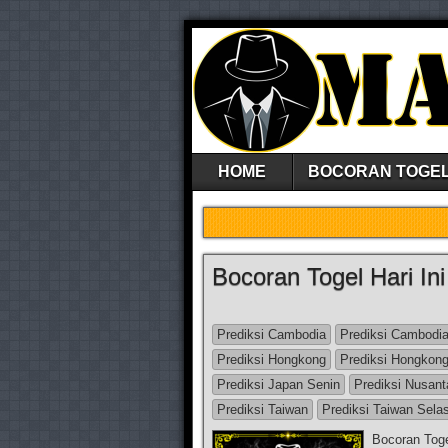
HOME
BOCORAN TOGE
Bocoran Togel Hari In
Prediksi Cambodia
Prediksi Cambodi
Prediksi Hongkong
Prediksi Hongkon
Prediksi Japan Senin
Prediksi Nusant
Prediksi Taiwan
Prediksi Taiwan Sela
Bocoran Toge