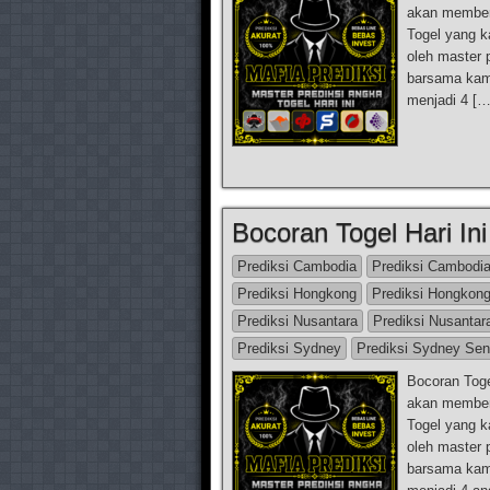
akan memberi
Togel yang k
oleh master 
barsama kami
menjadi 4 […
Bocoran Togel Hari In
Prediksi Cambodia
Prediksi Cambodia
Prediksi Hongkong
Prediksi Hongkong
Prediksi Nusantara
Prediksi Nusantar
Prediksi Sydney
Prediksi Sydney Sen
Bocoran Toge
akan memberi
Togel yang k
oleh master 
barsama kami