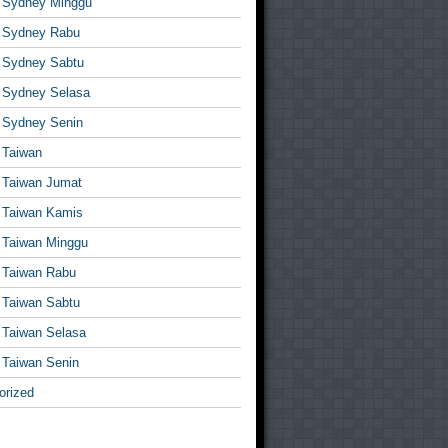
i Sydney Minggu
i Sydney Rabu
i Sydney Sabtu
i Sydney Selasa
i Sydney Senin
 Taiwan
i Taiwan Jumat
i Taiwan Kamis
i Taiwan Minggu
i Taiwan Rabu
i Taiwan Sabtu
i Taiwan Selasa
 Taiwan Senin
orized