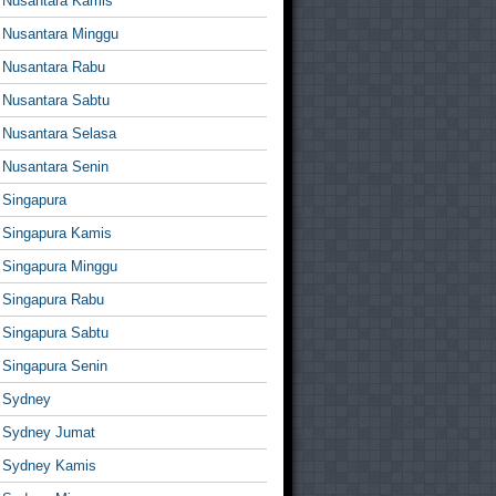
i Nusantara Kamis
i Nusantara Minggu
i Nusantara Rabu
i Nusantara Sabtu
i Nusantara Selasa
 Nusantara Senin
 Singapura
i Singapura Kamis
i Singapura Minggu
i Singapura Rabu
 Singapura Sabtu
 Singapura Senin
i Sydney
i Sydney Jumat
i Sydney Kamis