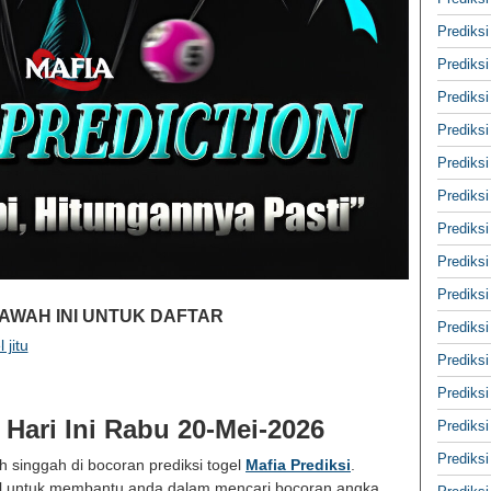
Prediks
Prediks
Prediks
Prediks
Prediks
Prediks
Prediks
Prediks
Prediks
BAWAH INI UNTUK DAFTAR
Prediks
Prediks
Prediks
Hari Ini Rabu 20-Mei-2026
Prediksi
Prediks
 singgah di bocoran prediksi togel
Mafia Prediksi
.
gel untuk membantu anda dalam mencari bocoran angka