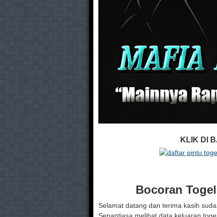
KLIK DI 
Bocoran Togel 
Selamat datang dan terima kasih sudah
Senantiasa melihat data keluaran to