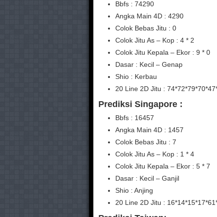
Bbfs : 74290
Angka Main 4D : 4290
Colok Bebas Jitu : 0
Colok Jitu As – Kop : 4 * 2
Colok Jitu Kepala – Ekor : 9 * 0
Dasar : Kecil – Genap
Shio : Kerbau
20 Line 2D Jitu : 74*72*79*70*
Prediksi Singapore :
Bbfs : 16457
Angka Main 4D : 1457
Colok Bebas Jitu : 7
Colok Jitu As – Kop : 1 * 4
Colok Jitu Kepala – Ekor : 5 * 7
Dasar : Kecil – Ganjil
Shio : Anjing
20 Line 2D Jitu : 16*14*15*17*