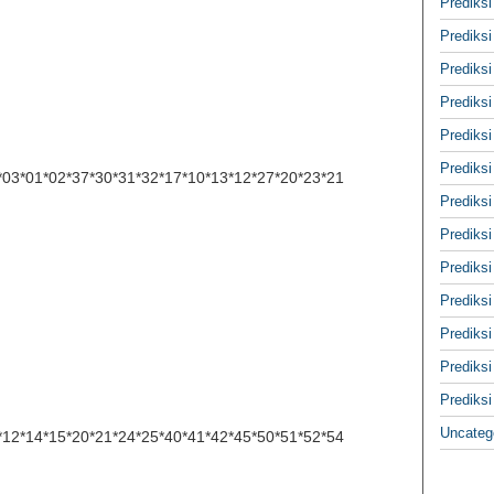
Prediks
Prediks
Prediks
Prediks
Prediks
Prediksi
07*03*01*02*37*30*31*32*17*10*13*12*27*20*23*21
Prediks
Prediks
Prediks
Prediks
Prediks
Prediks
Prediksi
Uncateg
10*12*14*15*20*21*24*25*40*41*42*45*50*51*52*54