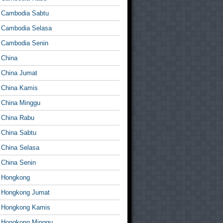
i Cambodia Sabtu
i Cambodia Selasa
i Cambodia Senin
 China
i China Jumat
i China Kamis
i China Minggu
i China Rabu
 China Sabtu
 China Selasa
 China Senin
i Hongkong
i Hongkong Jumat
i Hongkong Kamis
i Hongkong Minggu