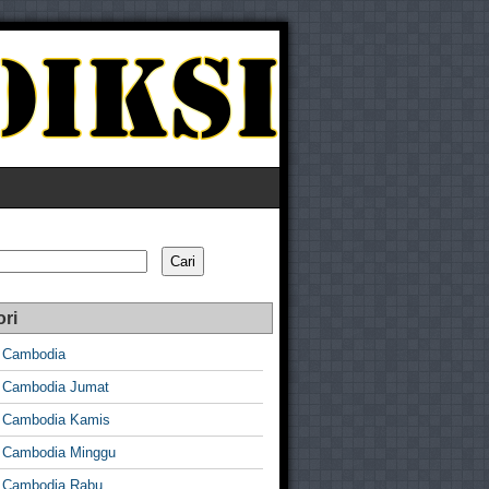
Cari
ri
i Cambodia
i Cambodia Jumat
i Cambodia Kamis
i Cambodia Minggu
i Cambodia Rabu