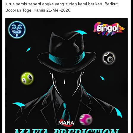
lurus persis seperti angka yang sudah kami berikan. Berikut
Bocoran Togel Kamis 21-Mei-2026.