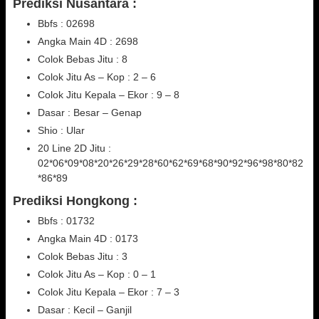
Prediksi Nusantara :
Bbfs : 02698
Angka Main 4D : 2698
Colok Bebas Jitu : 8
Colok Jitu As – Kop : 2 – 6
Colok Jitu Kepala – Ekor : 9 – 8
Dasar : Besar – Genap
Shio : Ular
20 Line 2D Jitu :
02*06*09*08*20*26*29*28*60*62*69*68*90*92*96*98*80*82
*86*89
Prediksi Hongkong :
Bbfs : 01732
Angka Main 4D : 0173
Colok Bebas Jitu : 3
Colok Jitu As – Kop : 0 – 1
Colok Jitu Kepala – Ekor : 7 – 3
Dasar : Kecil – Ganjil