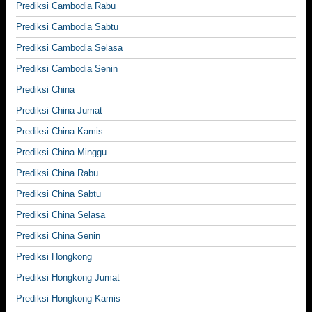
Prediksi Cambodia Rabu
Prediksi Cambodia Sabtu
Prediksi Cambodia Selasa
Prediksi Cambodia Senin
Prediksi China
Prediksi China Jumat
Prediksi China Kamis
Prediksi China Minggu
Prediksi China Rabu
Prediksi China Sabtu
Prediksi China Selasa
Prediksi China Senin
Prediksi Hongkong
Prediksi Hongkong Jumat
Prediksi Hongkong Kamis