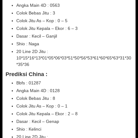
Angka Main 4D : 0563
Colok Bebas Jitu : 3
Colok Jitu As – Kop : 0 – 5
Colok Jitu Kepala – Ekor : 6 – 3
Dasar : Kecil – Ganjil
Shio : Naga
20 Line 2D Jitu :
10*15*16*13*01*05*06*03*51*50*56*53*61*60*65*63*31*30
*35*36
Prediksi China :
Bbfs : 01287
Angka Main 4D : 0128
Colok Bebas Jitu : 8
Colok Jitu As – Kop : 0 – 1
Colok Jitu Kepala – Ekor : 2 – 8
Dasar : Kecil – Genap
Shio : Kelinci
20 Line 2D Jitu :