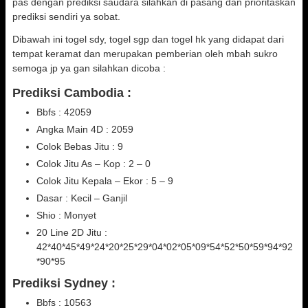
pas dengan prediksi saudara silahkan di pasang dan prioritaskan
prediksi sendiri ya sobat.
Dibawah ini togel sdy, togel sgp dan togel hk yang didapat dari
tempat keramat dan merupakan pemberian oleh mbah sukro
semoga jp ya gan silahkan dicoba :
Prediksi Cambodia :
Bbfs : 42059
Angka Main 4D : 2059
Colok Bebas Jitu : 9
Colok Jitu As – Kop : 2 – 0
Colok Jitu Kepala – Ekor : 5 – 9
Dasar : Kecil – Ganjil
Shio : Monyet
20 Line 2D Jitu :
42*40*45*49*24*20*25*29*04*02*05*09*54*52*50*59*94*92
*90*95
Prediksi Sydney :
Bbfs : 10563