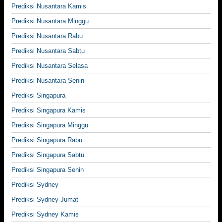
Prediksi Nusantara Kamis
Prediksi Nusantara Minggu
Prediksi Nusantara Rabu
Prediksi Nusantara Sabtu
Prediksi Nusantara Selasa
Prediksi Nusantara Senin
Prediksi Singapura
Prediksi Singapura Kamis
Prediksi Singapura Minggu
Prediksi Singapura Rabu
Prediksi Singapura Sabtu
Prediksi Singapura Senin
Prediksi Sydney
Prediksi Sydney Jumat
Prediksi Sydney Kamis