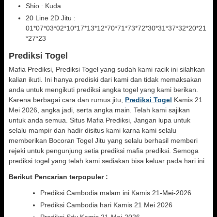
Shio : Kuda
20 Line 2D Jitu :
01*07*03*02*10*17*13*12*70*71*73*72*30*31*37*32*20*21
*27*23
Prediksi Togel
Mafia Prediksi, Prediksi Togel yang sudah kami racik ini silahkan
kalian ikuti. Ini hanya prediski dari kami dan tidak memaksakan
anda untuk mengikuti prediksi angka togel yang kami berikan.
Karena berbagai cara dan rumus jitu,
Prediksi Togel
Kamis 21
Mei 2026, angka jadi, serta angka main. Telah kami sajikan
untuk anda semua. Situs Mafia Prediksi, Jangan lupa untuk
selalu mampir dan hadir disitus kami karna kami selalu
memberikan Bocoran Togel Jitu yang selalu berhasil memberi
rejeki untuk pengunjung setia prediksi mafia prediksi. Semoga
prediksi togel yang telah kami sediakan bisa keluar pada hari ini.
Berikut Pencarian terpopuler :
Prediksi Cambodia malam ini Kamis 21-Mei-2026
Prediksi Cambodia hari Kamis 21 Mei 2026
Prediksi Sdy Kamis 21-Mei-2026