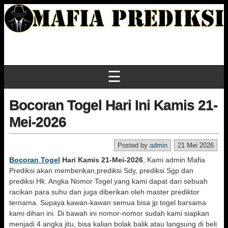
☰
Bocoran Togel Hari Ini Kamis 21-
Mei-2026
Posted by
admin
21 Mei 2026
Bocoran Togel
Hari Kamis 21-Mei-2026
, Kami admin Mafia
Prediksi akan memberikan,prediksi Sdy, prediksi Sgp dan
prediksi Hk. Angka Nomor Togel yang kami dapat dari sebuah
racikan para suhu dan juga diberikan oleh master prediktor
ternama. Supaya kawan-kawan semua bisa jp togel barsama
kami dihari ini. Di bawah ini nomor-nomor sudah kami siapkan
menjadi 4 angka jitu, bisa kalian bolak balik atau langsung di beli