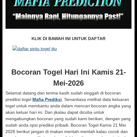
KLIK DI BAWAH INI UNTUK DAFTAR
Bocoran Togel Hari Ini Kamis 21-
Mei-2026
Selamat datang dan terima kasih sudah singgah di bocoran
prediksi togel
Mafia Prediksi
. Senantiasa melihat data keluaran
togel untuk membantu anda dalam mencari bocoran angka yang
akan keluar hari ini. Dan jikalau dapat dicoba untuk
mengabungkan bocoran yang sudah kami berikan, dengan yang
sudah anda opsi prediksi pribadi, Bocoran Togel Kamis 21 Mei
2026 berikut jangan di makan mentah-mentah kalau cocok dan