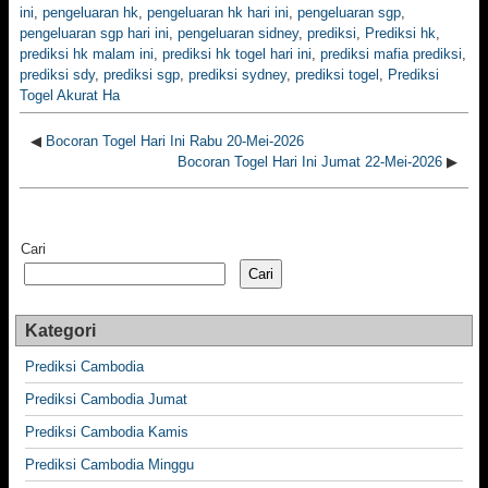
ini
,
pengeluaran hk
,
pengeluaran hk hari ini
,
pengeluaran sgp
,
pengeluaran sgp hari ini
,
pengeluaran sidney
,
prediksi
,
Prediksi hk
,
prediksi hk malam ini
,
prediksi hk togel hari ini
,
prediksi mafia prediksi
,
prediksi sdy
,
prediksi sgp
,
prediksi sydney
,
prediksi togel
,
Prediksi
Togel Akurat Ha
◀
Bocoran Togel Hari Ini Rabu 20-Mei-2026
Bocoran Togel Hari Ini Jumat 22-Mei-2026
▶
Cari
Cari
Kategori
Prediksi Cambodia
Prediksi Cambodia Jumat
Prediksi Cambodia Kamis
Prediksi Cambodia Minggu