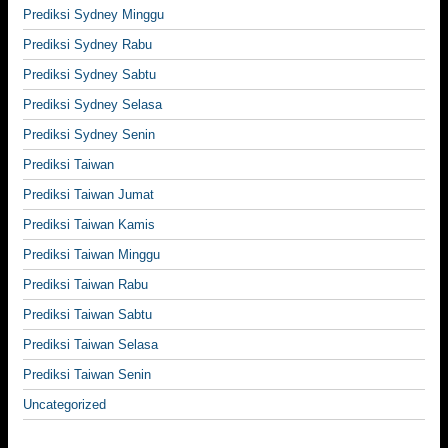
Prediksi Sydney Minggu
Prediksi Sydney Rabu
Prediksi Sydney Sabtu
Prediksi Sydney Selasa
Prediksi Sydney Senin
Prediksi Taiwan
Prediksi Taiwan Jumat
Prediksi Taiwan Kamis
Prediksi Taiwan Minggu
Prediksi Taiwan Rabu
Prediksi Taiwan Sabtu
Prediksi Taiwan Selasa
Prediksi Taiwan Senin
Uncategorized