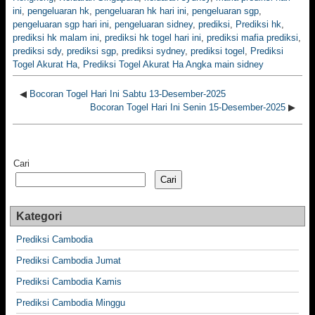
ini
,
pengeluaran hk
,
pengeluaran hk hari ini
,
pengeluaran sgp
,
pengeluaran sgp hari ini
,
pengeluaran sidney
,
prediksi
,
Prediksi hk
,
prediksi hk malam ini
,
prediksi hk togel hari ini
,
prediksi mafia prediksi
,
prediksi sdy
,
prediksi sgp
,
prediksi sydney
,
prediksi togel
,
Prediksi
Togel Akurat Ha
,
Prediksi Togel Akurat Ha Angka main sidney
◀
Bocoran Togel Hari Ini Sabtu 13-Desember-2025
Bocoran Togel Hari Ini Senin 15-Desember-2025
▶
Cari
Cari
Kategori
Prediksi Cambodia
Prediksi Cambodia Jumat
Prediksi Cambodia Kamis
Prediksi Cambodia Minggu