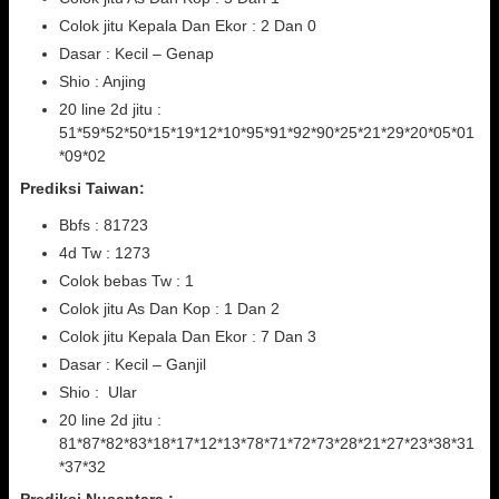
Colok jitu Kepala Dan Ekor : 2 Dan 0
Dasar : Kecil – Genap
Shio : Anjing
20 line 2d jitu :
51*59*52*50*15*19*12*10*95*91*92*90*25*21*29*20*05*01
*09*02
Prediksi Taiwan:
Bbfs : 81723
4d Tw : 1273
Colok bebas Tw : 1
Colok jitu As Dan Kop : 1 Dan 2
Colok jitu Kepala Dan Ekor : 7 Dan 3
Dasar : Kecil – Ganjil
Shio : Ular
20 line 2d jitu :
81*87*82*83*18*17*12*13*78*71*72*73*28*21*27*23*38*31
*37*32
Prediksi Nusantara :