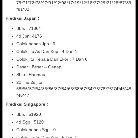
79*71*72*78*97*91*92*98*17*19*12*18*27*29*21*28*87*89
*81*82
Prediksi Japan :
Bbfs : 71864
4d Jpn: 4176
Colok bebas Jpn : 6
Colok jitu As Dan Kop : 4 Dan 1
Colok jitu Kepala Dan Ekor : 7 Dan 6
Dasar : Besar – Genap
Shio : Harimau
20 line 2d jitu :
58*56*57*54*85*86*87*84*65*68*67*64*75*78*76*74*45*48
*46*47
Prediksi Singapore :
Bbfs : 51920
4d Sgp : 5120
Colok bebas Sgp : 0
Colok jitu As Dan Kop : 5 Dan 1