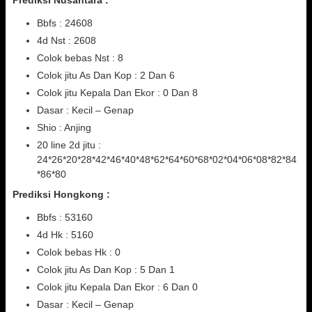
Bbfs : 24608
4d Nst : 2608
Colok bebas Nst : 8
Colok jitu As Dan Kop : 2 Dan 6
Colok jitu Kepala Dan Ekor : 0 Dan 8
Dasar : Kecil – Genap
Shio : Anjing
20 line 2d jitu :
24*26*20*28*42*46*40*48*62*64*60*68*02*04*06*08*82*84
*86*80
Prediksi Hongkong :
Bbfs : 53160
4d Hk : 5160
Colok bebas Hk : 0
Colok jitu As Dan Kop : 5 Dan 1
Colok jitu Kepala Dan Ekor : 6 Dan 0
Dasar : Kecil – Genap