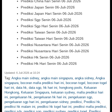
Prediksi China hari Senin 06 Juli 2026
Prediksi Japan Senin 06-Juli-2026
Prediksi Japan Hari Senin 06-Juli-2026
Prediksi Sgp Senin 06-Juli-2026
Prediksi Sgp Hari Senin 06-Juli-2026
Prediksi Taiwan Senin 06-Juli-2026
Prediksi Taiwan Hari Senin 06-Juli-2026
Prediksi Nusantara Hari Senin 06-Juli-2026
Prediksi Nusantara Hari Senin 06-Juli-2026
Prediksi Hk Senin 06-Juli-2026
Prediksi Hk Hari Senin 06-Juli-2026
Updated: 6 Juli 2026 at 10:24
Tag:
Angka main sidney
,
angka main singapura
,
angka sidney
,
Angka
singapura
,
bocoran mafia prediksi hari ini
,
bocoran togel
,
bocoran togel
hari ini
,
data hk
,
data sgp
,
hk hari ini
,
hongkong pools
,
Keluaran
Hongkong
,
Keluaran Singapura
,
keluaran sydney
,
mafia prediksi hari
ini
,
pengeluaran hk
,
pengeluaran hk hari ini
,
pengeluaran sgp
,
pengeluaran sgp hari ini
,
pengeluaran sidney
,
prediksi
,
Prediksi hk
,
prediksi hk malam ini
,
prediksi hk togel hari ini
,
prediksi mafia prediksi
,
prediksi sdy
,
prediksi sgp
,
prediksi sydney
,
prediksi togel
,
Prediksi