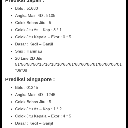
Prediksi Japan :
Bbfs : 51680
Angka Main 4D : 8105
Colok Bebas Jitu : 5
Colok Jitu As – Kop : 8 * 1
Colok Jitu Kepala – Ekor : 0 * 5
Dasar : Kecil – Ganjil
Shio : Harimau
20 Line 2D Jitu :
51*56*58*50*15*16*18*10*65*61*68*60*85*81*86*80*05*01
*06*08
Prediksi Singapore :
Bbfs : 01245
Angka Main 4D : 1245
Colok Bebas Jitu : 5
Colok Jitu As – Kop : 1 * 2
Colok Jitu Kepala – Ekor : 4 * 5
Dasar : Kecil – Ganjil