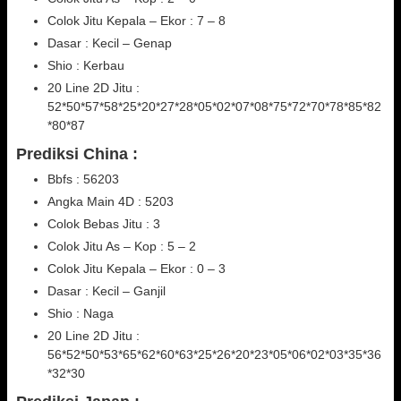
Colok Jitu Kepala – Ekor : 7 – 8
Dasar : Kecil – Genap
Shio : Kerbau
20 Line 2D Jitu :
52*50*57*58*25*20*27*28*05*02*07*08*75*72*70*78*85*82
*80*87
Prediksi China :
Bbfs : 56203
Angka Main 4D : 5203
Colok Bebas Jitu : 3
Colok Jitu As – Kop : 5 – 2
Colok Jitu Kepala – Ekor : 0 – 3
Dasar : Kecil – Ganjil
Shio : Naga
20 Line 2D Jitu :
56*52*50*53*65*62*60*63*25*26*20*23*05*06*02*03*35*36
*32*30