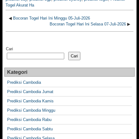
Togel Akurat Ha
◀
Bocoran Togel Hari Ini Minggu 05-Juli-2026
Bocoran Togel Hari Ini Selasa 07-Juli-2026
▶
Cari
Cari
Kategori
Prediksi Cambodia
Prediksi Cambodia Jumat
Prediksi Cambodia Kamis
Prediksi Cambodia Minggu
Prediksi Cambodia Rabu
Prediksi Cambodia Sabtu
Prediksi Cambodia Selasa