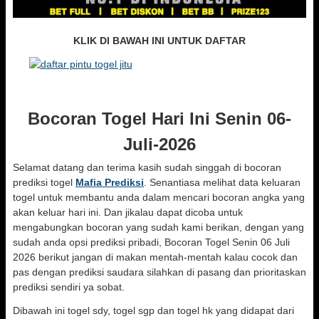
KLIK DI BAWAH INI UNTUK DAFTAR
Bocoran Togel Hari Ini Senin 06-
Juli-2026
Selamat datang dan terima kasih sudah singgah di bocoran
prediksi togel
Mafia Prediksi
. Senantiasa melihat data keluaran
togel untuk membantu anda dalam mencari bocoran angka yang
akan keluar hari ini. Dan jikalau dapat dicoba untuk
mengabungkan bocoran yang sudah kami berikan, dengan yang
sudah anda opsi prediksi pribadi, Bocoran Togel Senin 06 Juli
2026 berikut jangan di makan mentah-mentah kalau cocok dan
pas dengan prediksi saudara silahkan di pasang dan prioritaskan
prediksi sendiri ya sobat.
Dibawah ini togel sdy, togel sgp dan togel hk yang didapat dari