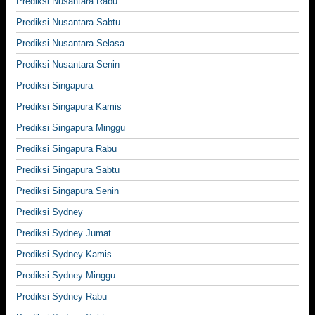
Prediksi Nusantara Rabu
Prediksi Nusantara Sabtu
Prediksi Nusantara Selasa
Prediksi Nusantara Senin
Prediksi Singapura
Prediksi Singapura Kamis
Prediksi Singapura Minggu
Prediksi Singapura Rabu
Prediksi Singapura Sabtu
Prediksi Singapura Senin
Prediksi Sydney
Prediksi Sydney Jumat
Prediksi Sydney Kamis
Prediksi Sydney Minggu
Prediksi Sydney Rabu