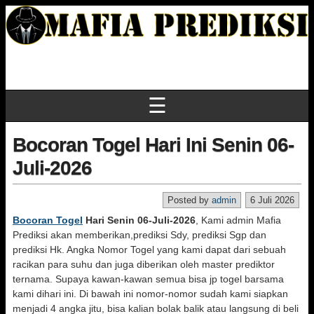
☰
Bocoran Togel Hari Ini Senin 06-
Juli-2026
Posted by
admin
6 Juli 2026
Bocoran Togel
Hari Senin 06-Juli-2026
, Kami admin Mafia
Prediksi akan memberikan,prediksi Sdy, prediksi Sgp dan
prediksi Hk. Angka Nomor Togel yang kami dapat dari sebuah
racikan para suhu dan juga diberikan oleh master prediktor
ternama. Supaya kawan-kawan semua bisa jp togel barsama
kami dihari ini. Di bawah ini nomor-nomor sudah kami siapkan
menjadi 4 angka jitu, bisa kalian bolak balik atau langsung di beli