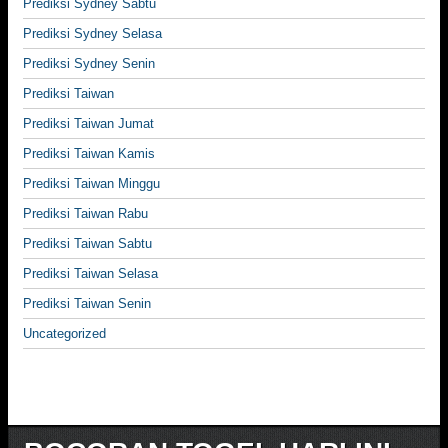
Prediksi Sydney Sabtu
Prediksi Sydney Selasa
Prediksi Sydney Senin
Prediksi Taiwan
Prediksi Taiwan Jumat
Prediksi Taiwan Kamis
Prediksi Taiwan Minggu
Prediksi Taiwan Rabu
Prediksi Taiwan Sabtu
Prediksi Taiwan Selasa
Prediksi Taiwan Senin
Uncategorized