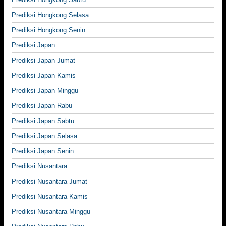
Prediksi Hongkong Selasa
Prediksi Hongkong Senin
Prediksi Japan
Prediksi Japan Jumat
Prediksi Japan Kamis
Prediksi Japan Minggu
Prediksi Japan Rabu
Prediksi Japan Sabtu
Prediksi Japan Selasa
Prediksi Japan Senin
Prediksi Nusantara
Prediksi Nusantara Jumat
Prediksi Nusantara Kamis
Prediksi Nusantara Minggu