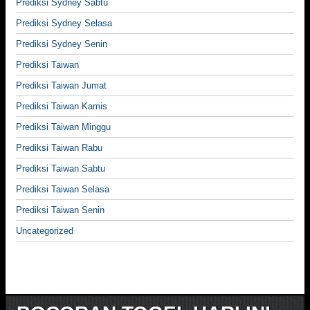
Prediksi Sydney Sabtu
Prediksi Sydney Selasa
Prediksi Sydney Senin
Prediksi Taiwan
Prediksi Taiwan Jumat
Prediksi Taiwan Kamis
Prediksi Taiwan Minggu
Prediksi Taiwan Rabu
Prediksi Taiwan Sabtu
Prediksi Taiwan Selasa
Prediksi Taiwan Senin
Uncategorized