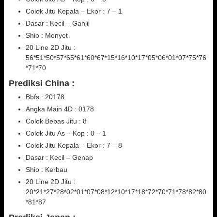
Colok Jitu Kepala – Ekor : 7 – 1
Dasar : Kecil – Ganjil
Shio : Monyet
20 Line 2D Jitu :
56*51*50*57*65*61*60*67*15*16*10*17*05*06*01*07*75*76
*71*70
Prediksi China :
Bbfs : 20178
Angka Main 4D : 0178
Colok Bebas Jitu : 8
Colok Jitu As – Kop : 0 – 1
Colok Jitu Kepala – Ekor : 7 – 8
Dasar : Kecil – Genap
Shio : Kerbau
20 Line 2D Jitu :
20*21*27*28*02*01*07*08*12*10*17*18*72*70*71*78*82*80
*81*87