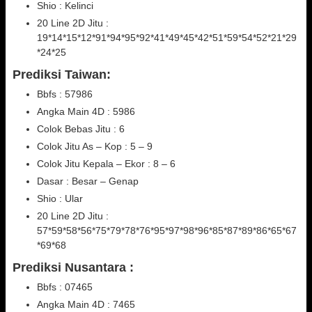
Shio : Kelinci
20 Line 2D Jitu :
19*14*15*12*91*94*95*92*41*49*45*42*51*59*54*52*21*29
*24*25
Prediksi Taiwan:
Bbfs : 57986
Angka Main 4D : 5986
Colok Bebas Jitu : 6
Colok Jitu As – Kop : 5 – 9
Colok Jitu Kepala – Ekor : 8 – 6
Dasar : Besar – Genap
Shio : Ular
20 Line 2D Jitu :
57*59*58*56*75*79*78*76*95*97*98*96*85*87*89*86*65*67
*69*68
Prediksi Nusantara :
Bbfs : 07465
Angka Main 4D : 7465