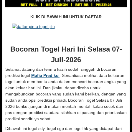
KLIK DI BAWAH INI UNTUK DAFTAR
Bocoran Togel Hari Ini Selasa 07-
Juli-2026
Selamat datang dan terima kasih sudah singgah di bocoran
prediksi togel
Mafia Prediksi
. Senantiasa melihat data keluaran
togel untuk membantu anda dalam mencari bocoran angka yang
akan keluar hari ini. Dan jikalau dapat dicoba untuk
mengabungkan bocoran yang sudah kami berikan, dengan yang
sudah anda opsi prediksi pribadi, Bocoran Togel Selasa 07 Juli
2026 berikut jangan di makan mentah-mentah kalau cocok dan
pas dengan prediksi saudara silahkan di pasang dan prioritaskan
prediksi sendiri ya sobat.
Dibawah ini togel sdy, togel sgp dan togel hk yang didapat dari