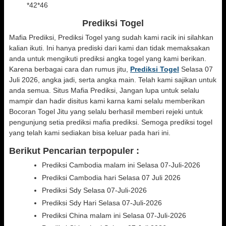
*42*46
Prediksi Togel
Mafia Prediksi, Prediksi Togel yang sudah kami racik ini silahkan
kalian ikuti. Ini hanya prediski dari kami dan tidak memaksakan
anda untuk mengikuti prediksi angka togel yang kami berikan.
Karena berbagai cara dan rumus jitu,
Prediksi Togel
Selasa 07
Juli 2026, angka jadi, serta angka main. Telah kami sajikan untuk
anda semua. Situs Mafia Prediksi, Jangan lupa untuk selalu
mampir dan hadir disitus kami karna kami selalu memberikan
Bocoran Togel Jitu yang selalu berhasil memberi rejeki untuk
pengunjung setia prediksi mafia prediksi. Semoga prediksi togel
yang telah kami sediakan bisa keluar pada hari ini.
Berikut Pencarian terpopuler :
Prediksi Cambodia malam ini Selasa 07-Juli-2026
Prediksi Cambodia hari Selasa 07 Juli 2026
Prediksi Sdy Selasa 07-Juli-2026
Prediksi Sdy Hari Selasa 07-Juli-2026
Prediksi China malam ini Selasa 07-Juli-2026