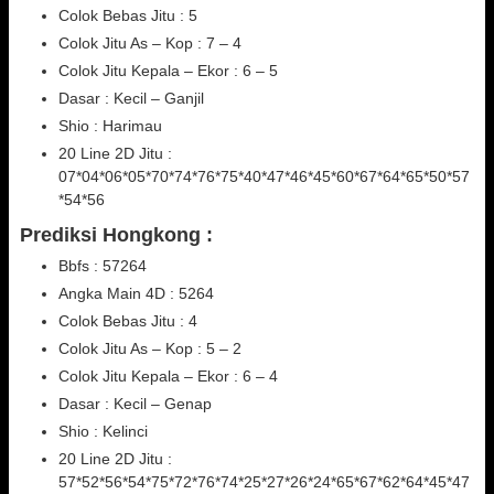
Colok Bebas Jitu : 5
Colok Jitu As – Kop : 7 – 4
Colok Jitu Kepala – Ekor : 6 – 5
Dasar : Kecil – Ganjil
Shio : Harimau
20 Line 2D Jitu :
07*04*06*05*70*74*76*75*40*47*46*45*60*67*64*65*50*57
*54*56
Prediksi Hongkong :
Bbfs : 57264
Angka Main 4D : 5264
Colok Bebas Jitu : 4
Colok Jitu As – Kop : 5 – 2
Colok Jitu Kepala – Ekor : 6 – 4
Dasar : Kecil – Genap
Shio : Kelinci
20 Line 2D Jitu :
57*52*56*54*75*72*76*74*25*27*26*24*65*67*62*64*45*47