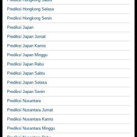
Prediksi Hongkong Selasa
Prediksi Hongkong Senin
Prediksi Japan
Prediksi Japan Jumat
Prediksi Japan Kamis
Prediksi Japan Minggu
Prediksi Japan Rabu
Prediksi Japan Sabtu
Prediksi Japan Selasa
Prediksi Japan Senin
Prediksi Nusantara
Prediksi Nusantara Jumat
Prediksi Nusantara Kamis
Prediksi Nusantara Minggu