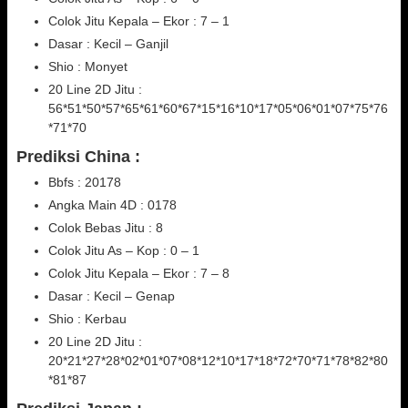
Colok Jitu Kepala – Ekor : 7 – 1
Dasar : Kecil – Ganjil
Shio : Monyet
20 Line 2D Jitu :
56*51*50*57*65*61*60*67*15*16*10*17*05*06*01*07*75*76
*71*70
Prediksi China :
Bbfs : 20178
Angka Main 4D : 0178
Colok Bebas Jitu : 8
Colok Jitu As – Kop : 0 – 1
Colok Jitu Kepala – Ekor : 7 – 8
Dasar : Kecil – Genap
Shio : Kerbau
20 Line 2D Jitu :
20*21*27*28*02*01*07*08*12*10*17*18*72*70*71*78*82*80
*81*87