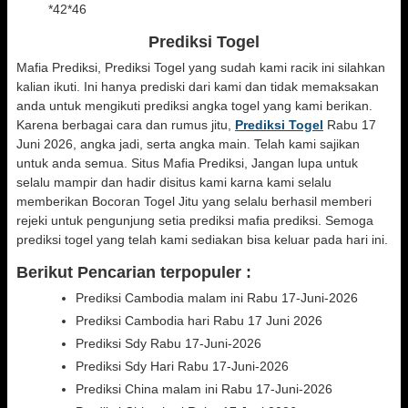
*42*46
Prediksi Togel
Mafia Prediksi, Prediksi Togel yang sudah kami racik ini silahkan
kalian ikuti. Ini hanya prediski dari kami dan tidak memaksakan
anda untuk mengikuti prediksi angka togel yang kami berikan.
Karena berbagai cara dan rumus jitu,
Prediksi Togel
Rabu 17
Juni 2026, angka jadi, serta angka main. Telah kami sajikan
untuk anda semua. Situs Mafia Prediksi, Jangan lupa untuk
selalu mampir dan hadir disitus kami karna kami selalu
memberikan Bocoran Togel Jitu yang selalu berhasil memberi
rejeki untuk pengunjung setia prediksi mafia prediksi. Semoga
prediksi togel yang telah kami sediakan bisa keluar pada hari ini.
Berikut Pencarian terpopuler :
Prediksi Cambodia malam ini Rabu 17-Juni-2026
Prediksi Cambodia hari Rabu 17 Juni 2026
Prediksi Sdy Rabu 17-Juni-2026
Prediksi Sdy Hari Rabu 17-Juni-2026
Prediksi China malam ini Rabu 17-Juni-2026