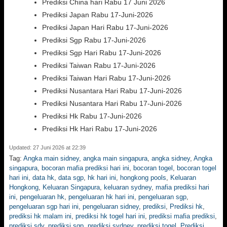
Prediksi China hari Rabu 17 Juni 2026
Prediksi Japan Rabu 17-Juni-2026
Prediksi Japan Hari Rabu 17-Juni-2026
Prediksi Sgp Rabu 17-Juni-2026
Prediksi Sgp Hari Rabu 17-Juni-2026
Prediksi Taiwan Rabu 17-Juni-2026
Prediksi Taiwan Hari Rabu 17-Juni-2026
Prediksi Nusantara Hari Rabu 17-Juni-2026
Prediksi Nusantara Hari Rabu 17-Juni-2026
Prediksi Hk Rabu 17-Juni-2026
Prediksi Hk Hari Rabu 17-Juni-2026
Updated: 27 Juni 2026 at 22:39
Tag:
Angka main sidney
,
angka main singapura
,
angka sidney
,
Angka
singapura
,
bocoran mafia prediksi hari ini
,
bocoran togel
,
bocoran togel
hari ini
,
data hk
,
data sgp
,
hk hari ini
,
hongkong pools
,
Keluaran
Hongkong
,
Keluaran Singapura
,
keluaran sydney
,
mafia prediksi hari
ini
,
pengeluaran hk
,
pengeluaran hk hari ini
,
pengeluaran sgp
,
pengeluaran sgp hari ini
,
pengeluaran sidney
,
prediksi
,
Prediksi hk
,
prediksi hk malam ini
,
prediksi hk togel hari ini
,
prediksi mafia prediksi
,
prediksi sdy
,
prediksi sgp
,
prediksi sydney
,
prediksi togel
,
Prediksi