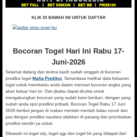
KLIK DI BAWAH INI UNTUK DAFTAR
Bocoran Togel Hari Ini Rabu 17-
Juni-2026
Selamat datang dan terima kasih sudah singgah di bocoran
prediksi togel
Mafia Prediksi
. Senantiasa melihat data keluaran
togel untuk membantu anda dalam mencari bocoran angka yang
akan keluar hari ini. Dan jikalau dapat dicoba untuk
mengabungkan bocoran yang sudah kami berikan, dengan yang
sudah anda opsi prediksi pribadi, Bocoran Togel Rabu 17 Juni
2026 berikut jangan di makan mentah-mentah kalau cocok dan
pas dengan prediksi saudara silahkan di pasang dan prioritaskan
prediksi sendiri ya sobat.
Dibawah ini togel sdy, togel sgp dan togel hk yang didapat dari