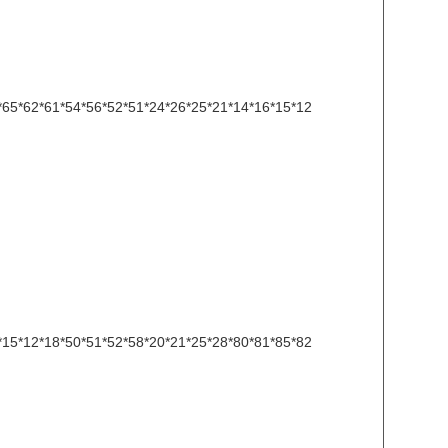
64*65*62*61*54*56*52*51*24*26*25*21*14*16*15*12
10*15*12*18*50*51*52*58*20*21*25*28*80*81*85*82