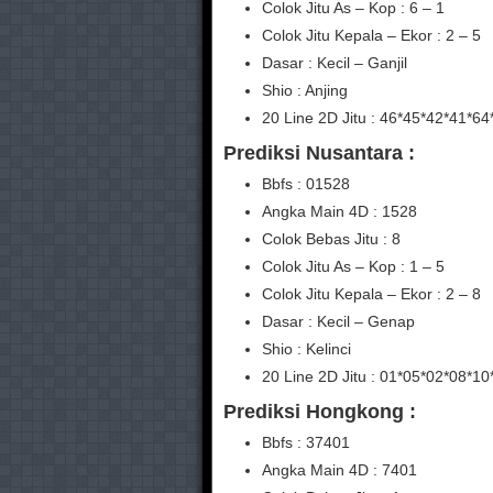
Colok Jitu As – Kop : 6 – 1
Colok Jitu Kepala – Ekor : 2 – 5
Dasar : Kecil – Ganjil
Shio : Anjing
20 Line 2D Jitu : 46*45*42*41*
Prediksi Nusantara :
Bbfs : 01528
Angka Main 4D : 1528
Colok Bebas Jitu : 8
Colok Jitu As – Kop : 1 – 5
Colok Jitu Kepala – Ekor : 2 – 8
Dasar : Kecil – Genap
Shio : Kelinci
20 Line 2D Jitu : 01*05*02*08*
Prediksi Hongkong :
Bbfs : 37401
Angka Main 4D : 7401