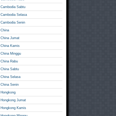
i Cambodia Sabtu
i Cambodia Selasa
i Cambodia Senin
 China
i China Jumat
i China Kamis
i China Minggu
i China Rabu
 China Sabtu
 China Selasa
 China Senin
i Hongkong
i Hongkong Jumat
i Hongkong Kamis
i Hongkong Minggu