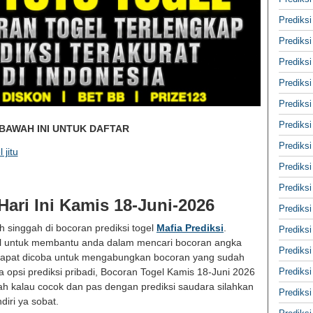
Prediks
Prediks
Prediks
Prediks
Prediks
Prediks
 BAWAH INI UNTUK DAFTAR
Prediks
Prediks
Prediks
ari Ini Kamis 18-Juni-2026
Prediks
 singgah di bocoran prediksi togel
Mafia Prediksi
.
Prediks
gel untuk membantu anda dalam mencari bocoran angka
Prediks
au dapat dicoba untuk mengabungkan bocoran yang sudah
 opsi prediksi pribadi, Bocoran Togel Kamis 18-Juni 2026
Prediksi
h kalau cocok dan pas dengan prediksi saudara silahkan
Prediks
diri ya sobat.