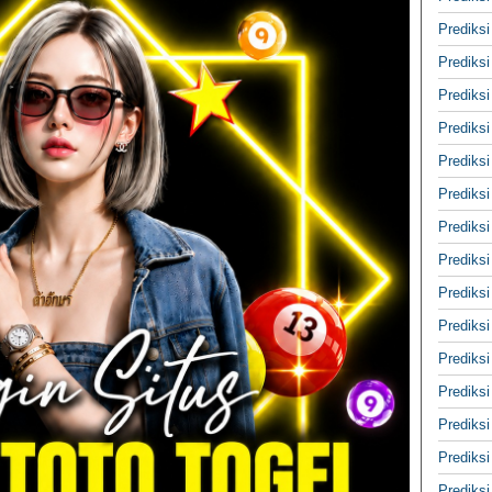
Prediks
Prediks
Prediks
Prediksi
Prediks
Prediks
Prediks
Prediks
Prediksi
Prediksi
Prediksi
Prediks
Prediks
Prediks
Prediks