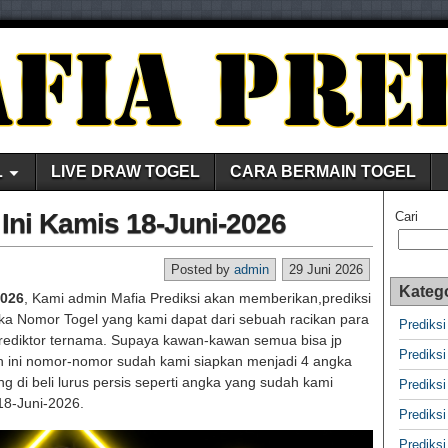
L
LIVE DRAW TOGEL
CARA BERMAIN TOGEL
 Ini Kamis 18-Juni-2026
Cari
Posted by
admin
29 Juni 2026
Katego
2026
, Kami admin Mafia Prediksi akan memberikan,prediksi
gka Nomor Togel yang kami dapat dari sebuah racikan para
Prediks
prediktor ternama. Supaya kawan-kawan semua bisa jp
Prediks
wah ini nomor-nomor sudah kami siapkan menjadi 4 angka
sung di beli lurus persis seperti angka yang sudah kami
Prediks
18-Juni-2026.
Prediks
Prediks