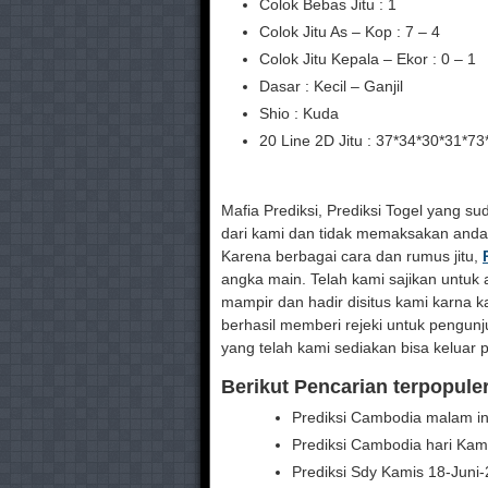
Colok Bebas Jitu : 1
Colok Jitu As – Kop : 7 – 4
Colok Jitu Kepala – Ekor : 0 – 1
Dasar : Kecil – Ganjil
Shio : Kuda
20 Line 2D Jitu : 37*34*30*31*
Mafia Prediksi, Prediksi Togel yang suda
dari kami dan tidak memaksakan anda 
Karena berbagai cara dan rumus jitu,
angka main. Telah kami sajikan untuk 
mampir dan hadir disitus kami karna k
berhasil memberi rejeki untuk pengunju
yang telah kami sediakan bisa keluar pa
Berikut Pencarian terpopuler
Prediksi Cambodia malam in
Prediksi Cambodia hari Kam
Prediksi Sdy Kamis 18-Juni