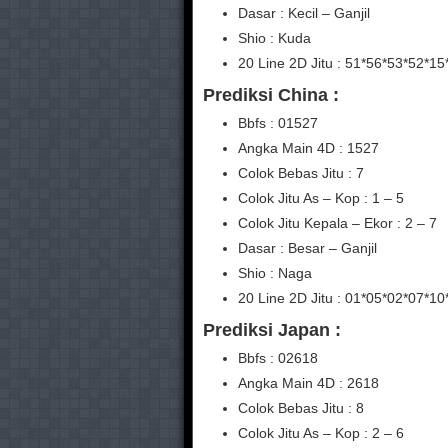
Dasar : Kecil – Ganjil
Shio : Kuda
20 Line 2D Jitu : 51*56*53*52*
Prediksi China :
Bbfs : 01527
Angka Main 4D : 1527
Colok Bebas Jitu : 7
Colok Jitu As – Kop : 1 – 5
Colok Jitu Kepala – Ekor : 2 – 7
Dasar : Besar – Ganjil
Shio : Naga
20 Line 2D Jitu : 01*05*02*07*
Prediksi Japan :
Bbfs : 02618
Angka Main 4D : 2618
Colok Bebas Jitu : 8
Colok Jitu As – Kop : 2 – 6