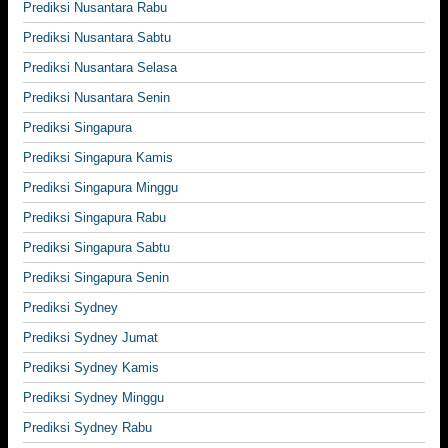
Prediksi Nusantara Rabu
Prediksi Nusantara Sabtu
Prediksi Nusantara Selasa
Prediksi Nusantara Senin
Prediksi Singapura
Prediksi Singapura Kamis
Prediksi Singapura Minggu
Prediksi Singapura Rabu
Prediksi Singapura Sabtu
Prediksi Singapura Senin
Prediksi Sydney
Prediksi Sydney Jumat
Prediksi Sydney Kamis
Prediksi Sydney Minggu
Prediksi Sydney Rabu