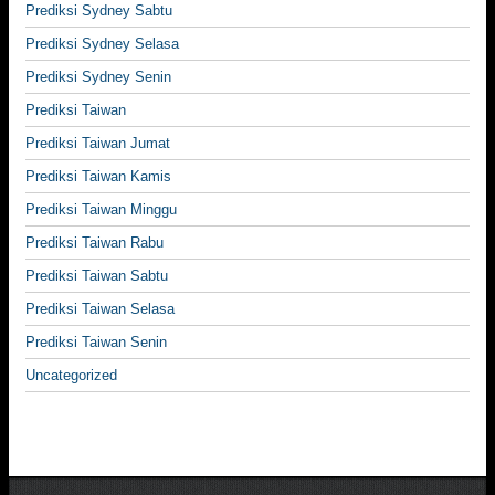
Prediksi Sydney Sabtu
Prediksi Sydney Selasa
Prediksi Sydney Senin
Prediksi Taiwan
Prediksi Taiwan Jumat
Prediksi Taiwan Kamis
Prediksi Taiwan Minggu
Prediksi Taiwan Rabu
Prediksi Taiwan Sabtu
Prediksi Taiwan Selasa
Prediksi Taiwan Senin
Uncategorized