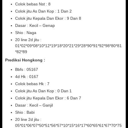
Colok bebas Nst : 8
Colok jitu As Dan Kop : 1 Dan 2
Colok jitu Kepala Dan Ekor : 9 Dan 8
Dasar : Kecil – Genap
Shio : Naga
20 line 2d jitu :
01*02*09*08*10*12*19*18*20*21*29*28*90*91*92*98*80*81
*82*89
Prediksi Hongkong :
Bbfs : 05167
4d Hk : 0167
Colok bebas Hk : 7
Colok jitu As Dan Kop : 0 Dan 1
Colok jitu Kepala Dan Ekor : 6 Dan 7
Dasar : Kecil – Ganjil
Shio : Babi
20 line 2d jitu :
05*01*06*07*50*51*56*57*10*15*16*17*60*65*61*67*70*75