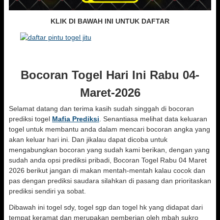
KLIK DI BAWAH INI UNTUK DAFTAR
Bocoran Togel Hari Ini Rabu 04-
Maret-2026
Selamat datang dan terima kasih sudah singgah di bocoran
prediksi togel
Mafia Prediksi
. Senantiasa melihat data keluaran
togel untuk membantu anda dalam mencari bocoran angka yang
akan keluar hari ini. Dan jikalau dapat dicoba untuk
mengabungkan bocoran yang sudah kami berikan, dengan yang
sudah anda opsi prediksi pribadi, Bocoran Togel Rabu 04 Maret
2026 berikut jangan di makan mentah-mentah kalau cocok dan
pas dengan prediksi saudara silahkan di pasang dan prioritaskan
prediksi sendiri ya sobat.
Dibawah ini togel sdy, togel sgp dan togel hk yang didapat dari
tempat keramat dan merupakan pemberian oleh mbah sukro