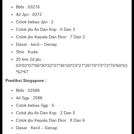
Bbfs : 03276
4d Jpn : 0372
Colok bebas Jpn : 2
Colok jitu As Dan Kop : 0 Dan 3
Colok jitu Kepala Dan Ekor : 7 Dan 2
Dasar : kecil – Genap
Shio : Kuda
20 line 2d jitu :
03*02*07*06*30*32*37*36*20*23*27*26*70*73*72*76*60*63
*62*67
Prediksi Singapore :
Bbfs : 02586
4d Sgp : 2586
Colok bebas Sgp : 6
Colok jitu As Dan Kop : 2 Dan 5
Colok jitu Kepala Dan Ekor : 8 Dan 6
Dasar : Kecil – Genap