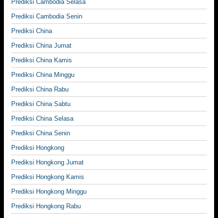
Prediksi Cambodia Selasa
Prediksi Cambodia Senin
Prediksi China
Prediksi China Jumat
Prediksi China Kamis
Prediksi China Minggu
Prediksi China Rabu
Prediksi China Sabtu
Prediksi China Selasa
Prediksi China Senin
Prediksi Hongkong
Prediksi Hongkong Jumat
Prediksi Hongkong Kamis
Prediksi Hongkong Minggu
Prediksi Hongkong Rabu