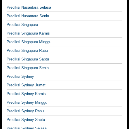
Prediksi Nusantara Selasa
Prediksi Nusantara Senin
Prediksi Singapura
Prediksi Singapura Kamis
Prediksi Singapura Minggu
Prediksi Singapura Rabu
Prediksi Singapura Sabtu
Prediksi Singapura Senin
Prediksi Sydney
Prediksi Sydney Jumat
Prediksi Sydney Kamis
Prediksi Sydney Minggu
Prediksi Sydney Rabu
Prediksi Sydney Sabtu
Prediksi Sydney Selasa