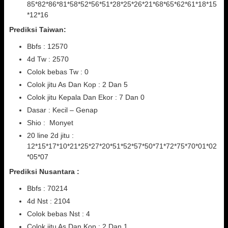
85*82*86*81*58*52*56*51*28*25*26*21*68*65*62*61*18*15
*12*16
Prediksi Taiwan:
Bbfs : 12570
4d Tw : 2570
Colok bebas Tw : 0
Colok jitu As Dan Kop : 2 Dan 5
Colok jitu Kepala Dan Ekor : 7 Dan 0
Dasar : Kecil – Genap
Shio : Monyet
20 line 2d jitu :
12*15*17*10*21*25*27*20*51*52*57*50*71*72*75*70*01*02
*05*07
Prediksi Nusantara :
Bbfs : 70214
4d Nst : 2104
Colok bebas Nst : 4
Colok jitu As Dan Kop : 2 Dan 1