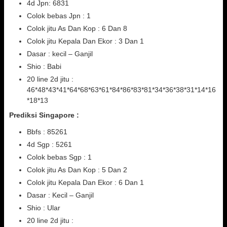
4d Jpn: 6831
Colok bebas Jpn : 1
Colok jitu As Dan Kop : 6 Dan 8
Colok jitu Kepala Dan Ekor : 3 Dan 1
Dasar : kecil – Ganjil
Shio : Babi
20 line 2d jitu :
46*48*43*41*64*68*63*61*84*86*83*81*34*36*38*31*14*16
*18*13
Prediksi Singapore :
Bbfs : 85261
4d Sgp : 5261
Colok bebas Sgp : 1
Colok jitu As Dan Kop : 5 Dan 2
Colok jitu Kepala Dan Ekor : 6 Dan 1
Dasar : Kecil – Ganjil
Shio : Ular
20 line 2d jitu :