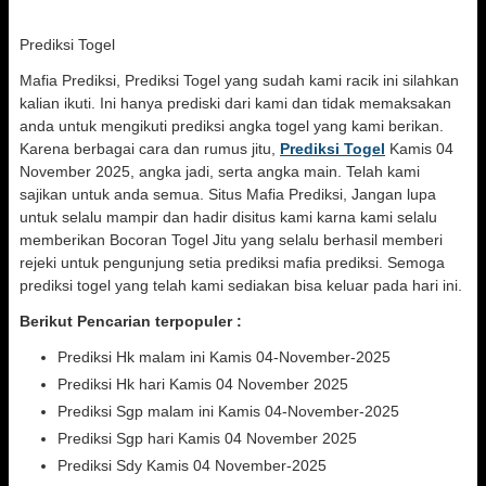
Prediksi Togel
Mafia Prediksi, Prediksi Togel yang sudah kami racik ini silahkan
kalian ikuti. Ini hanya prediski dari kami dan tidak memaksakan
anda untuk mengikuti prediksi angka togel yang kami berikan.
Karena berbagai cara dan rumus jitu,
Prediksi Togel
Kamis 04
November 2025, angka jadi, serta angka main. Telah kami
sajikan untuk anda semua. Situs Mafia Prediksi, Jangan lupa
untuk selalu mampir dan hadir disitus kami karna kami selalu
memberikan Bocoran Togel Jitu yang selalu berhasil memberi
rejeki untuk pengunjung setia prediksi mafia prediksi. Semoga
prediksi togel yang telah kami sediakan bisa keluar pada hari ini.
Berikut Pencarian terpopuler :
Prediksi Hk malam ini Kamis 04-November-2025
Prediksi Hk hari Kamis 04 November 2025
Prediksi Sgp malam ini Kamis 04-November-2025
Prediksi Sgp hari Kamis 04 November 2025
Prediksi Sdy Kamis 04 November-2025