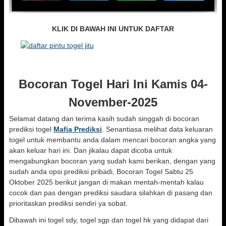
KLIK DI BAWAH INI UNTUK DAFTAR
Bocoran Togel Hari Ini Kamis 04-
November
-2025
Selamat datang dan terima kasih sudah singgah di bocoran
prediksi togel
Mafia Prediksi
. Senantiasa melihat data keluaran
togel untuk membantu anda dalam mencari bocoran angka yang
akan keluar hari ini. Dan jikalau dapat dicoba untuk
mengabungkan bocoran yang sudah kami berikan, dengan yang
sudah anda opsi prediksi pribadi, Bocoran Togel Sabtu 25
Oktober 2025 berikut jangan di makan mentah-mentah kalau
cocok dan pas dengan prediksi saudara silahkan di pasang dan
prioritaskan prediksi sendiri ya sobat.
Dibawah ini togel sdy, togel sgp dan togel hk yang didapat dari