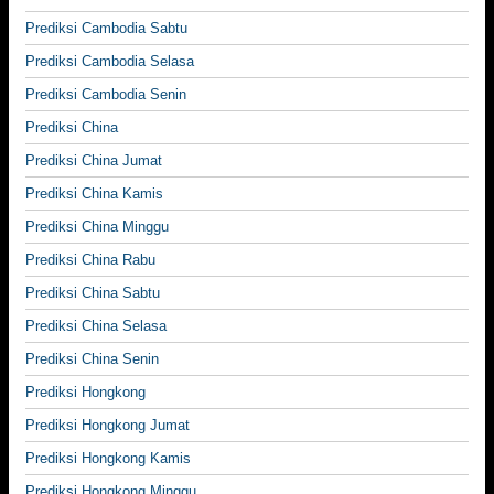
Prediksi Cambodia Sabtu
Prediksi Cambodia Selasa
Prediksi Cambodia Senin
Prediksi China
Prediksi China Jumat
Prediksi China Kamis
Prediksi China Minggu
Prediksi China Rabu
Prediksi China Sabtu
Prediksi China Selasa
Prediksi China Senin
Prediksi Hongkong
Prediksi Hongkong Jumat
Prediksi Hongkong Kamis
Prediksi Hongkong Minggu