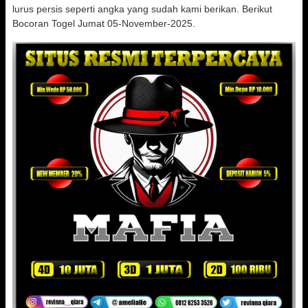
lurus persis seperti angka yang sudah kami berikan. Berikut
Bocoran Togel Jumat 05-November-2025.