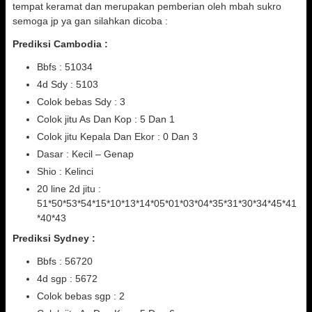
tempat keramat dan merupakan pemberian oleh mbah sukro
semoga jp ya gan silahkan dicoba :
Prediksi Cambodia :
Bbfs : 51034
4d Sdy : 5103
Colok bebas Sdy : 3
Colok jitu As Dan Kop : 5 Dan 1
Colok jitu Kepala Dan Ekor : 0 Dan 3
Dasar : Kecil – Genap
Shio : Kelinci
20 line 2d jitu :
51*50*53*54*15*10*13*14*05*01*03*04*35*31*30*34*45*41
*40*43
Prediksi Sydney :
Bbfs : 56720
4d sgp : 5672
Colok bebas sgp : 2