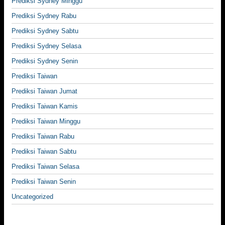
Prediksi Sydney Minggu
Prediksi Sydney Rabu
Prediksi Sydney Sabtu
Prediksi Sydney Selasa
Prediksi Sydney Senin
Prediksi Taiwan
Prediksi Taiwan Jumat
Prediksi Taiwan Kamis
Prediksi Taiwan Minggu
Prediksi Taiwan Rabu
Prediksi Taiwan Sabtu
Prediksi Taiwan Selasa
Prediksi Taiwan Senin
Uncategorized