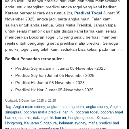
kalian ikuti. Ini hanya prediski dari kami dan tidak memaksakan
anda untuk mengikuti prediksi angka togel yang kami berikan.
Karena berbagai cara dan rumus jitu,
Prediksi Togel
Jumat 05
November 2025, angka jadi, serta angka main. Telah kami
sajikan untuk anda semua. Situs Mafia Prediksi, Jangan lupa
untuk selalu mampir dan hadir disitus kami karna kami selalu
memberikan Bocoran Togel Jitu yang selalu berhasil memberi
rejeki untuk pengunjung setia prediksi mafia prediksi. Semoga
prediksi togel yang telah kami sediakan bisa keluar pada hari ini.
Berikut Pencarian terpopuler :
Prediksi Sdy malam ini Jumat 05-November-2025
Prediksi Sdy hari Jumat 05 November 2025
Prediksi Hk Jumat 05 November-2025
Prediksi Hk Hari Jumat 05-November-2025
Updated: 5 Desember 2025 at 21:25
Tag:
Angka main sidney
,
angka main singapura
,
angka sidney
,
Angka
singapura
,
bocoran mafia prediksi hari ini
,
bocoran togel
,
bocoran togel
hari ini
,
data hk
,
data sgp
,
hk hari ini
,
hongkong pools
,
Keluaran
Hongkong
,
Keluaran Singapura
,
keluaran sydney
,
mafia prediksi hari
ini
,
pengeluaran hk
,
pengeluaran hk hari ini
,
pengeluaran sgp
,