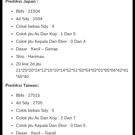
Prediksi Japan :
Bbfs : 21504
4d Sdy : 1504
Colok bebas Sdy : 4
Colok jitu As Dan Kop : 1 Dan 5
Colok jitu Kepala Dan Ekor : 0 Dan 4
Dasar : Kecil – Genap
Shio : Harimau
20 line 2d jitu :
21*25*20*24*12*15*10*14*52*51*50*54*02*01*05*04*42*41
*45*40
Prediksi Taiwan:
Bbfs : 27015
4d Sdy : 2705
Colok bebas Sdy : 5
Colok jitu As Dan Kop : 2 Dan 7
Colok jitu Kepala Dan Ekor : 0 Dan 5
Dasar : Kecil – Ganjil