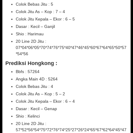
Colok Bebas Jitu : 5
Colok Jitu As – Kop : 7 – 4
Colok Jitu Kepala – Ekor : 6 – 5
Dasar : Kecil – Ganjil
Shio : Harimau
20 Line 2D Jitu :
07*04*06*05*70*74*76*75*40*47*46*45*60*67*64*65*50*57
*54*56
Prediksi Hongkong :
Bbfs : 57264
Angka Main 4D : 5264
Colok Bebas Jitu : 4
Colok Jitu As – Kop : 5 – 2
Colok Jitu Kepala – Ekor : 6 – 4
Dasar : Kecil – Genap
Shio : Kelinci
20 Line 2D Jitu :
57*52*56*54*75*72*76*74*25*27*26*24*65*67*62*64*45*47