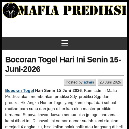
☰
Bocoran Togel Hari Ini Senin 15-
Juni-2026
Posted by
admin
23 Juni 2026
Bocoran Togel
Hari Senin 15-Juni-2026
, Kami admin Mafia
Prediksi akan memberikan,prediksi Sdy, prediksi Sgp dan
prediksi Hk. Angka Nomor Togel yang kami dapat dari sebuah
racikan para suhu dan juga diberikan oleh master prediktor
ternama. Supaya kawan-kawan semua bisa jp togel barsama
kami dihari ini. Di bawah ini nomor-nomor sudah kami siapkan
menjadi 4 angka jitu, bisa kalian bolak balik atau langsung di beli