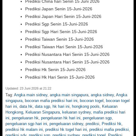
Prediksi China hari Senin 15 Juni 2026
Prediksi Japan Senin 15-Juni-2026
Prediksi Japan Hari Senin 15-Juni-2026
Prediksi Sgp Senin 15-Juni-2026
Prediksi Sgp Hari Senin 15-Juni-2026
Prediksi Taiwan Senin 15-Juni-2026
Prediksi Taiwan Hari Senin 15-Juni-2026
Prediksi Nusantara Hari Senin 15-Juni-2026
Prediksi Nusantara Hari Senin 15-Juni-2026
Prediksi Hk Senin 15-Juni-2026
Prediksi Hk Hari Senin 15-Juni-2026
Updated: 23 Juni 2026 at 21:22
Tag:
Angka main sidney
,
angka main singapura
,
angka sidney
,
Angka
singapura
,
bocoran mafia prediksi hari ini
,
bocoran togel
,
bocoran togel
hari ini
,
data hk
,
data sgp
,
hk hari ini
,
hongkong pools
,
Keluaran
Hongkong
,
Keluaran Singapura
,
keluaran sydney
,
mafia prediksi hari
ini
,
pengeluaran hk
,
pengeluaran hk hari ini
,
pengeluaran sgp
,
pengeluaran sgp hari ini
,
pengeluaran sidney
,
prediksi
,
Prediksi hk
,
prediksi hk malam ini
,
prediksi hk togel hari ini
,
prediksi mafia prediksi
,
prediksi sdy
,
prediksi sgp
,
prediksi sydney
,
prediksi togel
,
Prediksi