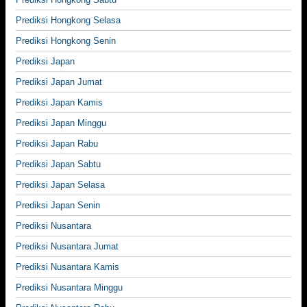
Prediksi Hongkong Selasa
Prediksi Hongkong Senin
Prediksi Japan
Prediksi Japan Jumat
Prediksi Japan Kamis
Prediksi Japan Minggu
Prediksi Japan Rabu
Prediksi Japan Sabtu
Prediksi Japan Selasa
Prediksi Japan Senin
Prediksi Nusantara
Prediksi Nusantara Jumat
Prediksi Nusantara Kamis
Prediksi Nusantara Minggu