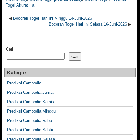
Togel Akurat Ha
◀
Bocoran Togel Hari Ini Minggu 14-Juni-2026
Bocoran Togel Hari Ini Selasa 16-Juni-2026
▶
Cari
Cari
Kategori
Prediksi Cambodia
Prediksi Cambodia Jumat
Prediksi Cambodia Kamis
Prediksi Cambodia Minggu
Prediksi Cambodia Rabu
Prediksi Cambodia Sabtu
Prediksi Cambodia Selasa