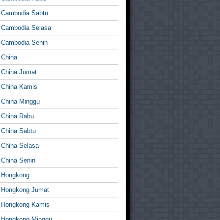
i Cambodia Sabtu
i Cambodia Selasa
i Cambodia Senin
 China
i China Jumat
i China Kamis
i China Minggu
i China Rabu
 China Sabtu
 China Selasa
 China Senin
i Hongkong
i Hongkong Jumat
i Hongkong Kamis
i Hongkong Minggu