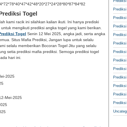
Prediks
0*74*72*78*40*47*42*48*20*27*24*28*80*87*84*82
Prediks
Prediksi Togel
Prediks
h kami racik ini silahkan kalian ikuti. Ini hanya prediski
Prediks
untuk mengikuti prediksi angka togel yang kami berikan.
Prediksi Togel
Senin 12 Mei 2025, angka jadi, serta angka
Prediks
emua. Situs Mafia Prediksi, Jangan lupa untuk selalu
Prediksi
ami selalu memberikan Bocoran Togel Jitu yang selalu
ng setia prediksi mafia prediksi. Semoga prediksi togel
Prediks
da hari ini.
Prediks
Prediks
Mei-2025
Prediks
25
Prediks
Prediks
n 12-Mei-2025
Prediksi
2025
Uncateg
2025