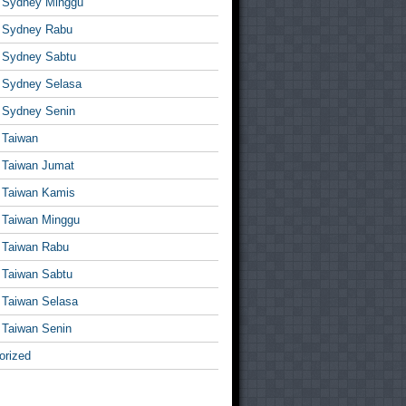
i Sydney Minggu
i Sydney Rabu
i Sydney Sabtu
i Sydney Selasa
i Sydney Senin
 Taiwan
i Taiwan Jumat
i Taiwan Kamis
i Taiwan Minggu
i Taiwan Rabu
i Taiwan Sabtu
i Taiwan Selasa
 Taiwan Senin
orized