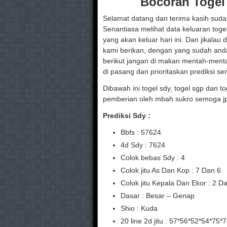
Bocoran Togel 
Selamat datang dan terima kasih sudah
Senantiasa melihat data keluaran to
yang akan keluar hari ini. Dan jikal
kami berikan, dengan yang sudah anda
berikut jangan di makan mentah-menta
di pasang dan prioritaskan prediksi sen
Dibawah ini togel sdy, togel sgp dan 
pemberian oleh mbah sukro semoga jp 
Prediksi Sdy :
Bbfs : 57624
4d Sdy : 7624
Colok bebas Sdy : 4
Colok jitu As Dan Kop : 7 Dan 6
Colok jitu Kepala Dan Ekor : 2 D
Dasar : Besar – Genap
Shio : Kuda
20 line 2d jitu : 57*56*52*54*7