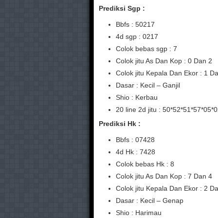
Prediksi Sgp :
Bbfs : 50217
4d sgp : 0217
Colok bebas sgp : 7
Colok jitu As Dan Kop : 0 Dan 2
Colok jitu Kepala Dan Ekor : 1 D
Dasar : Kecil – Ganjil
Shio : Kerbau
20 line 2d jitu : 50*52*51*57*0
Prediksi Hk :
Bbfs : 07428
4d Hk : 7428
Colok bebas Hk : 8
Colok jitu As Dan Kop : 7 Dan 4
Colok jitu Kepala Dan Ekor : 2 D
Dasar : Kecil – Genap
Shio : Harimau