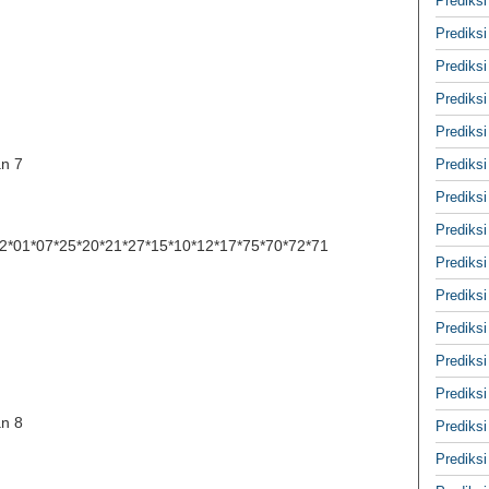
Prediks
Prediks
Prediks
Prediks
Prediks
an 7
Prediksi
Prediksi
Prediks
5*02*01*07*25*20*21*27*15*10*12*17*75*70*72*71
Prediks
Prediks
Prediksi
Prediksi
Prediks
an 8
Prediks
Prediks