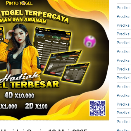
Prediks
Prediks
Prediks
Prediksi
Prediks
Prediks
Prediks
Prediks
Prediksi
Prediksi
Prediksi
Prediks
Prediks
Prediks
Prediks