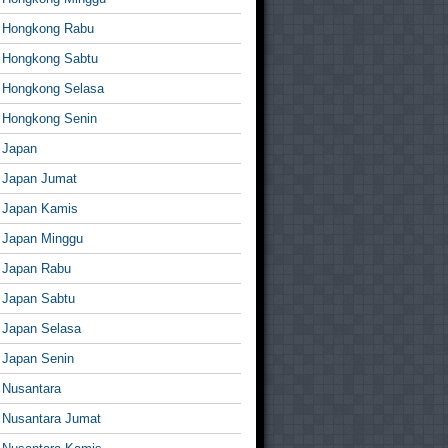
i Hongkong Rabu
i Hongkong Sabtu
i Hongkong Selasa
i Hongkong Senin
i Japan
i Japan Jumat
i Japan Kamis
i Japan Minggu
i Japan Rabu
i Japan Sabtu
i Japan Selasa
i Japan Senin
 Nusantara
i Nusantara Jumat