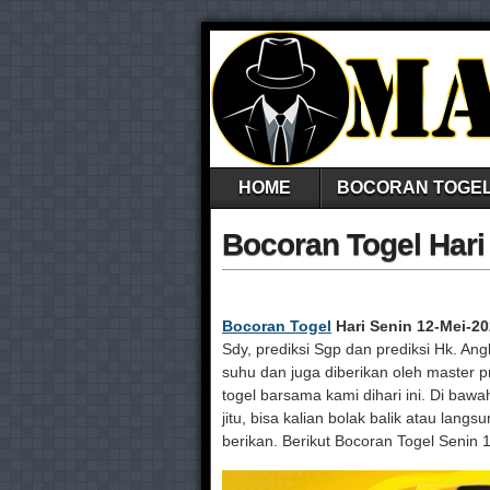
HOME
BOCORAN TOGE
Bocoran Togel Hari 
Bocoran Togel
Hari Senin 12-Mei
-2
Sdy, prediksi Sgp dan prediksi Hk. An
suhu dan juga diberikan oleh master 
togel barsama kami dihari ini. Di ba
jitu, bisa kalian bolak balik atau lang
berikan. Berikut Bocoran Togel Senin 