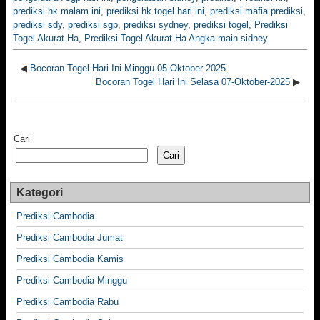
prediksi hk malam ini
,
prediksi hk togel hari ini
,
prediksi mafia prediksi
,
prediksi sdy
,
prediksi sgp
,
prediksi sydney
,
prediksi togel
,
Prediksi
Togel Akurat Ha
,
Prediksi Togel Akurat Ha Angka main sidney
◀
Bocoran Togel Hari Ini Minggu 05-Oktober-2025
Bocoran Togel Hari Ini Selasa 07-Oktober-2025
▶
Cari
Cari
Kategori
Prediksi Cambodia
Prediksi Cambodia Jumat
Prediksi Cambodia Kamis
Prediksi Cambodia Minggu
Prediksi Cambodia Rabu