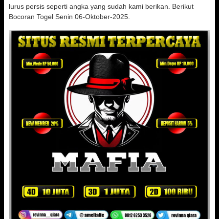
lurus persis seperti angka yang sudah kami berikan. Berikut
Bocoran Togel Senin 06-Oktober-2025.