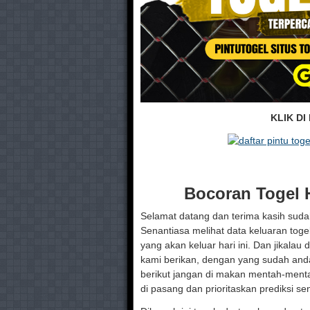
KLIK DI
Bocoran Togel H
Selamat datang dan terima kasih sudah
Senantiasa melihat data keluaran to
yang akan keluar hari ini. Dan jikal
kami berikan, dengan yang sudah anda
berikut jangan di makan mentah-menta
di pasang dan prioritaskan prediksi sen