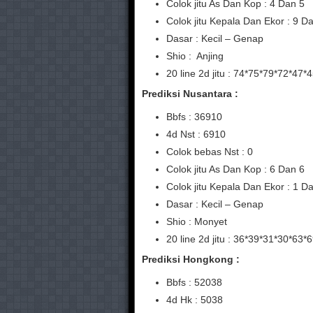
Colok jitu As Dan Kop : 4 Dan 5
Colok jitu Kepala Dan Ekor : 9 D
Dasar : Kecil – Genap
Shio : Anjing
20 line 2d jitu : 74*75*79*72*4
Prediksi Nusantara :
Bbfs : 36910
4d Nst : 6910
Colok bebas Nst : 0
Colok jitu As Dan Kop : 6 Dan 6
Colok jitu Kepala Dan Ekor : 1 D
Dasar : Kecil – Genap
Shio : Monyet
20 line 2d jitu : 36*39*31*30*6
Prediksi Hongkong :
Bbfs : 52038
4d Hk : 5038