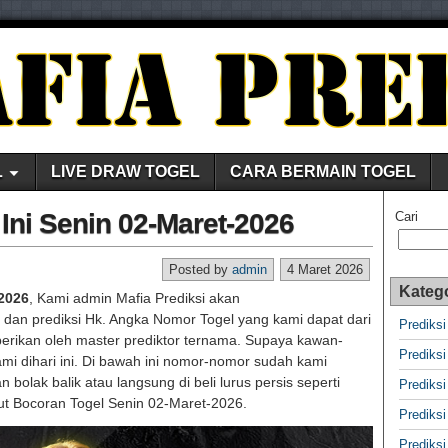
L
LIVE DRAW TOGEL
CARA BERMAIN TOGEL
Ini Senin 02-Maret-2026
Cari
Posted by
admin
4 Maret 2026
Katego
2026
, Kami admin Mafia Prediksi akan
p dan prediksi Hk. Angka Nomor Togel yang kami dapat dari
Prediks
berikan oleh master prediktor ternama. Supaya kawan-
Prediks
mi dihari ini. Di bawah ini nomor-nomor sudah kami
n bolak balik atau langsung di beli lurus persis seperti
Prediks
ut Bocoran Togel Senin 02-Maret-2026.
Prediks
Prediks