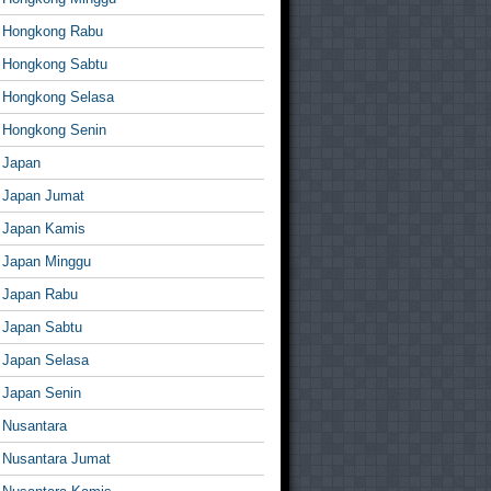
i Hongkong Rabu
i Hongkong Sabtu
i Hongkong Selasa
i Hongkong Senin
i Japan
i Japan Jumat
i Japan Kamis
i Japan Minggu
i Japan Rabu
i Japan Sabtu
i Japan Selasa
i Japan Senin
 Nusantara
i Nusantara Jumat