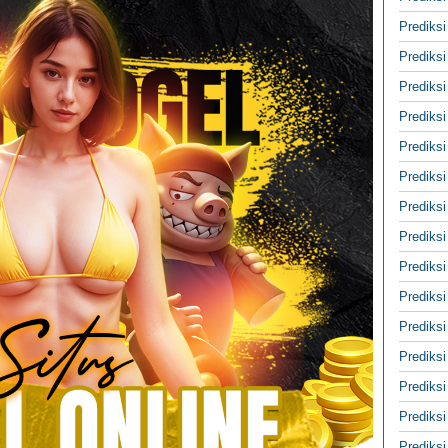
Prediks
Prediks
Prediks
Prediksi
Prediks
Prediks
Prediks
Prediks
Prediksi
Prediksi
Prediksi
Prediks
Prediks
Prediks
Prediks