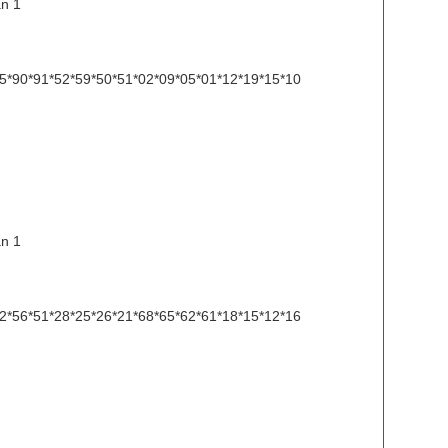
an 1
2*95*90*91*52*59*50*51*02*09*05*01*12*19*15*10
an 1
8*52*56*51*28*25*26*21*68*65*62*61*18*15*12*16