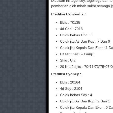
Dibawah ini togel sdy, togel sgp dan 
pemberian oleh mbah sukro semoga jp 
Prediksi Cambodia :
Bbfs : 70135
4d Cbd : 7013
Colok bebas Cbd : 3
Colok jitu As Dan Kop : 7 Dan 0
Colok jitu Kepala Dan Ekor : 1 D
Dasar : Kecil – Ganjil
Shio : Ular
20 line 2d jitu : 70*71*73*75*0
Prediksi Sydney :
Bbfs : 20164
4d Sdy : 2104
Colok bebas Sdy : 4
Colok jitu As Dan Kop : 2 Dan 1
Colok jitu Kepala Dan Ekor : 0 D