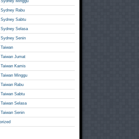
i Sydney Minggu
i Sydney Rabu
i Sydney Sabtu
i Sydney Selasa
i Sydney Senin
 Taiwan
i Taiwan Jumat
i Taiwan Kamis
i Taiwan Minggu
i Taiwan Rabu
i Taiwan Sabtu
i Taiwan Selasa
 Taiwan Senin
orized