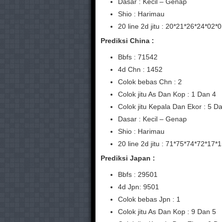
Dasar : Kecil – Genap
Shio : Harimau
20 line 2d jitu : 20*21*26*24*0
Prediksi China :
Bbfs : 71542
4d Chn : 1452
Colok bebas Chn : 2
Colok jitu As Dan Kop : 1 Dan 4
Colok jitu Kepala Dan Ekor : 5 D
Dasar : Kecil – Genap
Shio : Harimau
20 line 2d jitu : 71*75*74*72*1
Prediksi Japan :
Bbfs : 29501
4d Jpn: 9501
Colok bebas Jpn : 1
Colok jitu As Dan Kop : 9 Dan 5