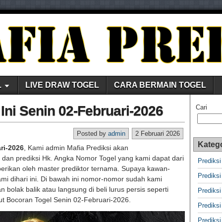
L
LIVE DRAW TOGEL
CARA BERMAIN TOGEL
Ini Senin 02-Februari-2026
Cari
Posted by
admin
2 Februari 2026
Katego
ri-2026
, Kami admin Mafia Prediksi akan
p dan prediksi Hk. Angka Nomor Togel yang kami dapat dari
Prediks
berikan oleh master prediktor ternama. Supaya kawan-
Prediks
mi dihari ini. Di bawah ini nomor-nomor sudah kami
n bolak balik atau langsung di beli lurus persis seperti
Prediks
ut Bocoran Togel Senin 02-Februari-2026.
Prediks
Prediks