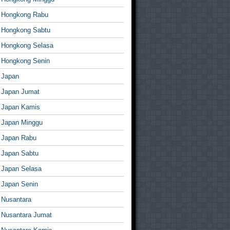
i Hongkong Rabu
i Hongkong Sabtu
i Hongkong Selasa
i Hongkong Senin
i Japan
i Japan Jumat
i Japan Kamis
i Japan Minggu
i Japan Rabu
i Japan Sabtu
i Japan Selasa
i Japan Senin
 Nusantara
i Nusantara Jumat