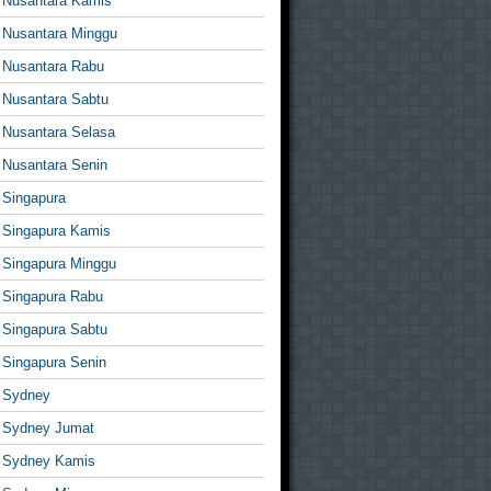
i Nusantara Kamis
i Nusantara Minggu
i Nusantara Rabu
i Nusantara Sabtu
i Nusantara Selasa
 Nusantara Senin
 Singapura
i Singapura Kamis
i Singapura Minggu
i Singapura Rabu
 Singapura Sabtu
 Singapura Senin
i Sydney
i Sydney Jumat
i Sydney Kamis