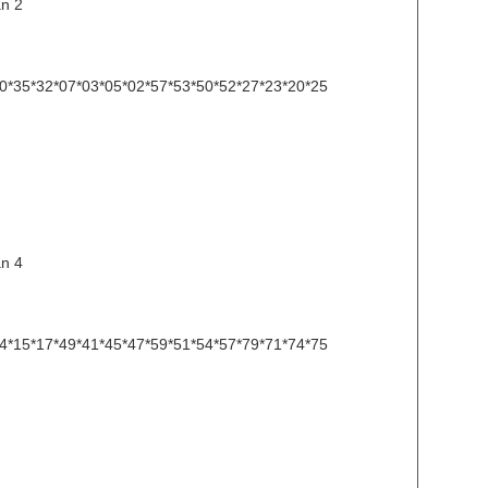
an 2
7*30*35*32*07*03*05*02*57*53*50*52*27*23*20*25
an 4
9*14*15*17*49*41*45*47*59*51*54*57*79*71*74*75