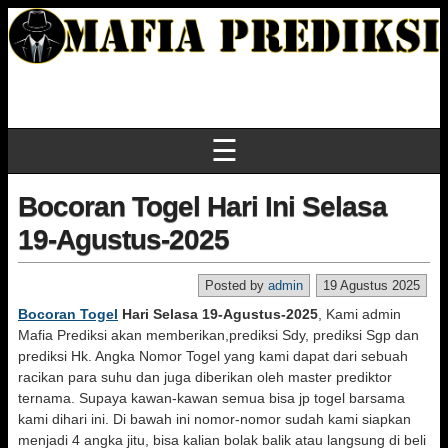
☰
Bocoran Togel Hari Ini Selasa
19-Agustus-2025
Posted by
admin
19 Agustus 2025
Bocoran Togel
Hari Selasa 19-Agustus
-2025
, Kami admin
Mafia Prediksi akan memberikan,prediksi Sdy, prediksi Sgp dan
prediksi Hk. Angka Nomor Togel yang kami dapat dari sebuah
racikan para suhu dan juga diberikan oleh master prediktor
ternama. Supaya kawan-kawan semua bisa jp togel barsama
kami dihari ini. Di bawah ini nomor-nomor sudah kami siapkan
menjadi 4 angka jitu, bisa kalian bolak balik atau langsung di beli