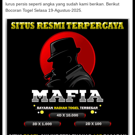
lurus persis seperti angka yang sudah kami berikan. Berikut
Bocoran Togel Selasa 19-Agustus-2025.