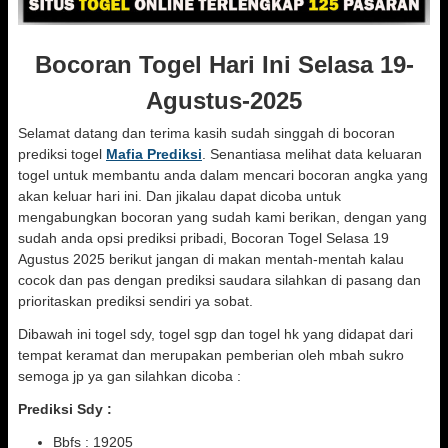
Bocoran Togel Hari Ini Selasa 19-
Agustus
-2025
Selamat datang dan terima kasih sudah singgah di bocoran
prediksi togel
Mafia Prediksi
. Senantiasa melihat data keluaran
togel untuk membantu anda dalam mencari bocoran angka yang
akan keluar hari ini. Dan jikalau dapat dicoba untuk
mengabungkan bocoran yang sudah kami berikan, dengan yang
sudah anda opsi prediksi pribadi, Bocoran Togel Selasa 19
Agustus 2025 berikut jangan di makan mentah-mentah kalau
cocok dan pas dengan prediksi saudara silahkan di pasang dan
prioritaskan prediksi sendiri ya sobat.
Dibawah ini togel sdy, togel sgp dan togel hk yang didapat dari
tempat keramat dan merupakan pemberian oleh mbah sukro
semoga jp ya gan silahkan dicoba :
Prediksi Sdy :
Bbfs : 19205