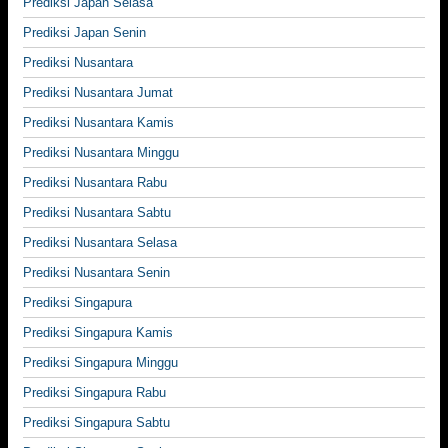
Prediksi Japan Selasa
Prediksi Japan Senin
Prediksi Nusantara
Prediksi Nusantara Jumat
Prediksi Nusantara Kamis
Prediksi Nusantara Minggu
Prediksi Nusantara Rabu
Prediksi Nusantara Sabtu
Prediksi Nusantara Selasa
Prediksi Nusantara Senin
Prediksi Singapura
Prediksi Singapura Kamis
Prediksi Singapura Minggu
Prediksi Singapura Rabu
Prediksi Singapura Sabtu