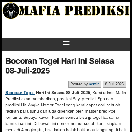
☰
Bocoran Togel Hari Ini Selasa
08-Juli-2025
Posted by
admin
8 Juli 2025
Bocoran Togel
Hari Ini Selasa 08-Juli
-2025
, Kami admin Mafia
Prediksi akan memberikan, prediksi Sdy, prediksi Sgp dan
prediksi Hk. Angka Nomor Togel yang kami dapat dari sebuah
racikan para suhu dan juga diberikan oleh master prediktor
ternama. Supaya kawan-kawan semua bisa jp togel barsama
kami dihari ini. Di bawah ini nomor-nomor sudah kami siapkan
menjadi 4 angka jitu, bisa kalian bolak balik atau langsung di beli