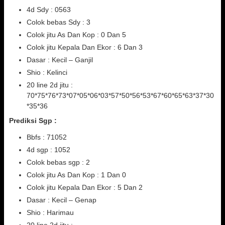
4d Sdy : 0563
Colok bebas Sdy : 3
Colok jitu As Dan Kop : 0 Dan 5
Colok jitu Kepala Dan Ekor : 6 Dan 3
Dasar : Kecil – Ganjil
Shio : Kelinci
20 line 2d jitu :
70*75*76*73*07*05*06*03*57*50*56*53*67*60*65*63*37*30
*35*36
Prediksi Sgp :
Bbfs : 71052
4d sgp : 1052
Colok bebas sgp : 2
Colok jitu As Dan Kop : 1 Dan 0
Colok jitu Kepala Dan Ekor : 5 Dan 2
Dasar : Kecil – Genap
Shio : Harimau