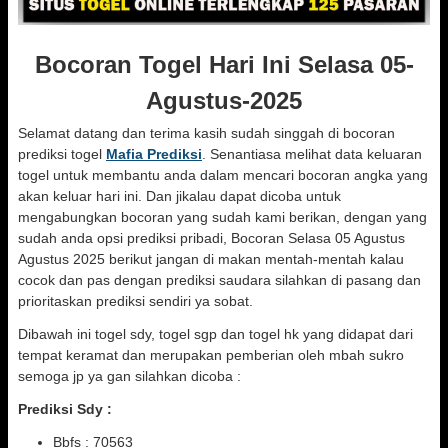
Bocoran Togel Hari Ini Selasa 05-
Agustus
-2025
Selamat datang dan terima kasih sudah singgah di bocoran
prediksi togel
Mafia Prediksi
. Senantiasa melihat data keluaran
togel untuk membantu anda dalam mencari bocoran angka yang
akan keluar hari ini. Dan jikalau dapat dicoba untuk
mengabungkan bocoran yang sudah kami berikan, dengan yang
sudah anda opsi prediksi pribadi, Bocoran Selasa 05 Agustus
Agustus 2025 berikut jangan di makan mentah-mentah kalau
cocok dan pas dengan prediksi saudara silahkan di pasang dan
prioritaskan prediksi sendiri ya sobat.
Dibawah ini togel sdy, togel sgp dan togel hk yang didapat dari
tempat keramat dan merupakan pemberian oleh mbah sukro
semoga jp ya gan silahkan dicoba :
Prediksi Sdy :
Bbfs : 70563