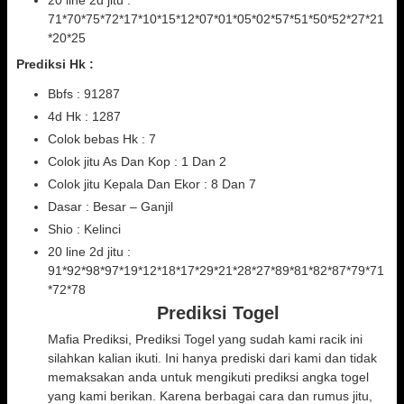
20 line 2d jitu :
71*70*75*72*17*10*15*12*07*01*05*02*57*51*50*52*27*21
*20*25
Prediksi Hk :
Bbfs : 91287
4d Hk : 1287
Colok bebas Hk : 7
Colok jitu As Dan Kop : 1 Dan 2
Colok jitu Kepala Dan Ekor : 8 Dan 7
Dasar : Besar – Ganjil
Shio : Kelinci
20 line 2d jitu :
91*92*98*97*19*12*18*17*29*21*28*27*89*81*82*87*79*71
*72*78
Prediksi Togel
Mafia Prediksi, Prediksi Togel yang sudah kami racik ini
silahkan kalian ikuti. Ini hanya prediski dari kami dan tidak
memaksakan anda untuk mengikuti prediksi angka togel
yang kami berikan. Karena berbagai cara dan rumus jitu,