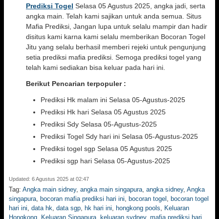
Prediksi Togel
Selasa 05 Agustus 2025, angka jadi, serta
angka main. Telah kami sajikan untuk anda semua. Situs
Mafia Prediksi, Jangan lupa untuk selalu mampir dan hadir
disitus kami karna kami selalu memberikan Bocoran Togel
Jitu yang selalu berhasil memberi rejeki untuk pengunjung
setia prediksi mafia prediksi. Semoga prediksi togel yang
telah kami sediakan bisa keluar pada hari ini.
Berikut Pencarian terpopuler :
Prediksi Hk malam ini Selasa 05-Agustus-2025
Prediksi Hk hari Selasa 05 Agustus 2025
Prediksi Sdy Selasa 05-Agustus-2025
Prediksi Togel Sdy hari ini Selasa 05-Agustus-2025
Prediksi togel sgp Selasa 05 Agustus 2025
Prediksi sgp hari Selasa 05-Agustus-2025
Updated: 6 Agustus 2025 at 02:47
Tag:
Angka main sidney
,
angka main singapura
,
angka sidney
,
Angka
singapura
,
bocoran mafia prediksi hari ini
,
bocoran togel
,
bocoran togel
hari ini
,
data hk
,
data sgp
,
hk hari ini
,
hongkong pools
,
Keluaran
Hongkong
,
Keluaran Singapura
,
keluaran sydney
,
mafia prediksi hari