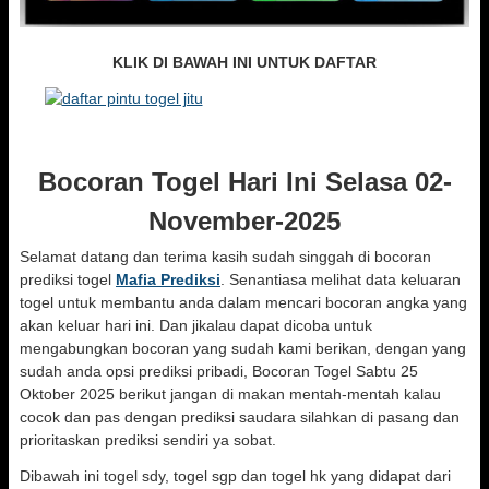
KLIK DI BAWAH INI UNTUK DAFTAR
Bocoran Togel Hari Ini Selasa 02-
November
-2025
Selamat datang dan terima kasih sudah singgah di bocoran
prediksi togel
Mafia Prediksi
. Senantiasa melihat data keluaran
togel untuk membantu anda dalam mencari bocoran angka yang
akan keluar hari ini. Dan jikalau dapat dicoba untuk
mengabungkan bocoran yang sudah kami berikan, dengan yang
sudah anda opsi prediksi pribadi, Bocoran Togel Sabtu 25
Oktober 2025 berikut jangan di makan mentah-mentah kalau
cocok dan pas dengan prediksi saudara silahkan di pasang dan
prioritaskan prediksi sendiri ya sobat.
Dibawah ini togel sdy, togel sgp dan togel hk yang didapat dari