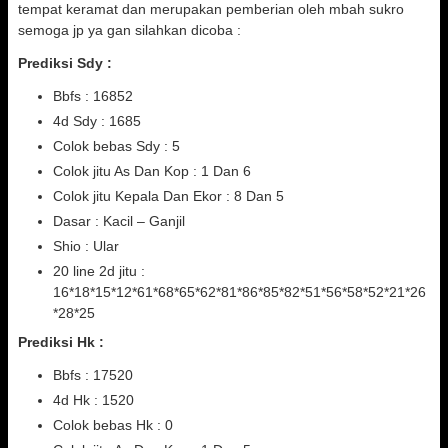
tempat keramat dan merupakan pemberian oleh mbah sukro
semoga jp ya gan silahkan dicoba :
Prediksi Sdy :
Bbfs : 16852
4d Sdy : 1685
Colok bebas Sdy : 5
Colok jitu As Dan Kop : 1 Dan 6
Colok jitu Kepala Dan Ekor : 8 Dan 5
Dasar : Kacil – Ganjil
Shio : Ular
20 line 2d jitu :
16*18*15*12*61*68*65*62*81*86*85*82*51*56*58*52*21*26
*28*25
Prediksi Hk :
Bbfs : 17520
4d Hk : 1520
Colok bebas Hk : 0