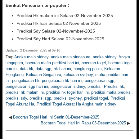
Berikut Pencarian terpopuler :
Prediksi Hk malam ini Selasa 02-November-2025
Prediksi Hk hari Selasa 02 November 2025
Prediksi Sdy Selasa 02-November-2025
Prediksi Sdy Hari Selasa 02-November-2025
Updated: 2 Desember 2025 at 09:16
Tag:
Angka main sidney
,
angka main singapura
,
angka sidney
,
Angka
singapura
,
bocoran mafia prediksi hari ini
,
bocoran togel
,
bocoran togel
hari ini
,
data hk
,
data sgp
,
hk hari ini
,
hongkong pools
,
Keluaran
Hongkong
,
Keluaran Singapura
,
keluaran sydney
,
mafia prediksi hari
ini
,
pengeluaran hk
,
pengeluaran hk hari ini
,
pengeluaran sgp
,
pengeluaran sgp hari ini
,
pengeluaran sidney
,
prediksi
,
Prediksi hk
,
prediksi hk malam ini
,
prediksi hk togel hari ini
,
prediksi mafia prediksi
,
prediksi sdy
,
prediksi sgp
,
prediksi sydney
,
prediksi togel
,
Prediksi
Togel Akurat Ha
,
Prediksi Togel Akurat Ha Angka main sidney
◀
Bocoran Togel Hari Ini Senin 01-Desember-2025
Bocoran Togel Hari Ini Rabu 03-Desember-2025
▶