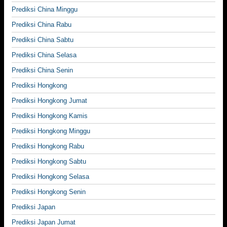
Prediksi China Minggu
Prediksi China Rabu
Prediksi China Sabtu
Prediksi China Selasa
Prediksi China Senin
Prediksi Hongkong
Prediksi Hongkong Jumat
Prediksi Hongkong Kamis
Prediksi Hongkong Minggu
Prediksi Hongkong Rabu
Prediksi Hongkong Sabtu
Prediksi Hongkong Selasa
Prediksi Hongkong Senin
Prediksi Japan
Prediksi Japan Jumat