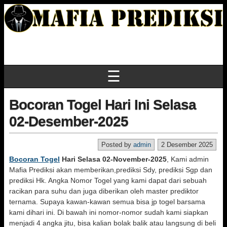
☰
Bocoran Togel Hari Ini Selasa
02-Desember-2025
Posted by
admin
2 Desember 2025
Bocoran Togel
Hari Selasa 02-November
-2025
, Kami admin
Mafia Prediksi akan memberikan,prediksi Sdy, prediksi Sgp dan
prediksi Hk. Angka Nomor Togel yang kami dapat dari sebuah
racikan para suhu dan juga diberikan oleh master prediktor
ternama. Supaya kawan-kawan semua bisa jp togel barsama
kami dihari ini. Di bawah ini nomor-nomor sudah kami siapkan
menjadi 4 angka jitu, bisa kalian bolak balik atau langsung di beli