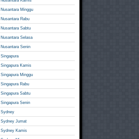
i Nusantara Kamis
i Nusantara Minggu
i Nusantara Rabu
i Nusantara Sabtu
i Nusantara Selasa
 Nusantara Senin
 Singapura
i Singapura Kamis
i Singapura Minggu
i Singapura Rabu
 Singapura Sabtu
 Singapura Senin
i Sydney
i Sydney Jumat
i Sydney Kamis