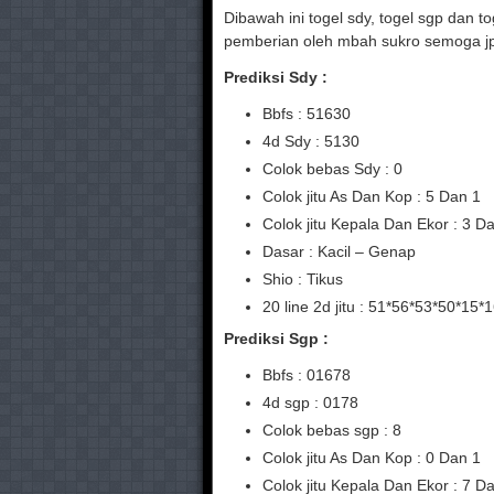
Dibawah ini togel sdy, togel sgp dan 
pemberian oleh mbah sukro semoga jp 
Prediksi Sdy :
Bbfs : 51630
4d Sdy : 5130
Colok bebas Sdy : 0
Colok jitu As Dan Kop : 5 Dan 1
Colok jitu Kepala Dan Ekor : 3 D
Dasar : Kacil – Genap
Shio : Tikus
20 line 2d jitu : 51*56*53*50*1
Prediksi Sgp :
Bbfs : 01678
4d sgp : 0178
Colok bebas sgp : 8
Colok jitu As Dan Kop : 0 Dan 1
Colok jitu Kepala Dan Ekor : 7 D