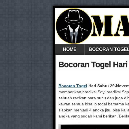
HOME
BOCORAN TOGE
Bocoran Togel Hari
Bocoran Togel
Hari Sabtu 29-Nove
memberikan,prediksi Sdy, prediksi Sg
sebuah racikan para suhu dan juga di
kawan semua bisa jp togel barsama ka
siapkan menjadi 4 angka jitu, bisa kalia
angka yang sudah kami berikan. Beri