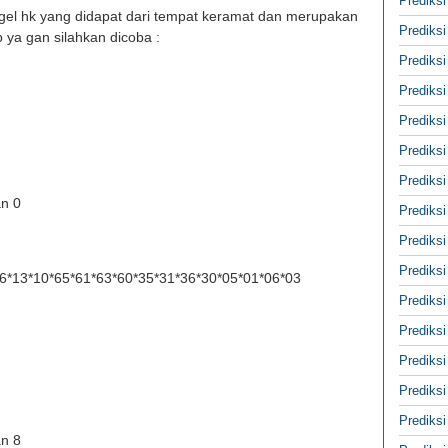
Prediks
togel hk yang didapat dari tempat keramat dan merupakan
Prediks
ya gan silahkan dicoba :
Prediks
Prediks
Prediks
Prediksi
Prediksi
an 0
Prediks
Prediks
Prediks
5*16*13*10*65*61*63*60*35*31*36*30*05*01*06*03
Prediksi
Prediksi
Prediks
Prediks
Prediks
an 8