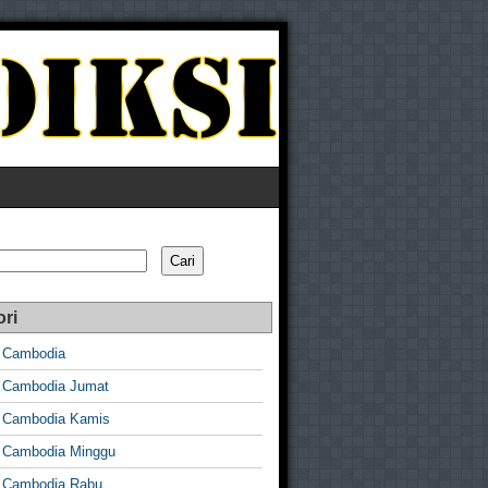
Cari
ri
i Cambodia
i Cambodia Jumat
i Cambodia Kamis
i Cambodia Minggu
i Cambodia Rabu