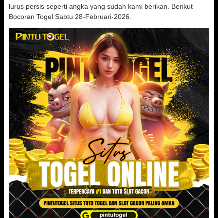
lurus persis seperti angka yang sudah kami berikan. Berikut
Bocoran Togel Sabtu 28-Februari-2026.