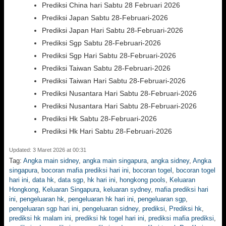
Prediksi China hari Sabtu 28 Februari 2026
Prediksi Japan Sabtu 28-Februari-2026
Prediksi Japan Hari Sabtu 28-Februari-2026
Prediksi Sgp Sabtu 28-Februari-2026
Prediksi Sgp Hari Sabtu 28-Februari-2026
Prediksi Taiwan Sabtu 28-Februari-2026
Prediksi Taiwan Hari Sabtu 28-Februari-2026
Prediksi Nusantara Hari Sabtu 28-Februari-2026
Prediksi Nusantara Hari Sabtu 28-Februari-2026
Prediksi Hk Sabtu 28-Februari-2026
Prediksi Hk Hari Sabtu 28-Februari-2026
Updated: 3 Maret 2026 at 00:31
Tag:
Angka main sidney
,
angka main singapura
,
angka sidney
,
Angka
singapura
,
bocoran mafia prediksi hari ini
,
bocoran togel
,
bocoran togel
hari ini
,
data hk
,
data sgp
,
hk hari ini
,
hongkong pools
,
Keluaran
Hongkong
,
Keluaran Singapura
,
keluaran sydney
,
mafia prediksi hari
ini
,
pengeluaran hk
,
pengeluaran hk hari ini
,
pengeluaran sgp
,
pengeluaran sgp hari ini
,
pengeluaran sidney
,
prediksi
,
Prediksi hk
,
prediksi hk malam ini
,
prediksi hk togel hari ini
,
prediksi mafia prediksi
,