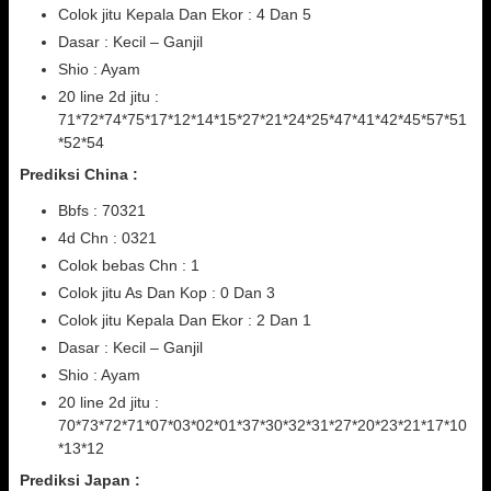
Colok jitu Kepala Dan Ekor : 4 Dan 5
Dasar : Kecil – Ganjil
Shio : Ayam
20 line 2d jitu :
71*72*74*75*17*12*14*15*27*21*24*25*47*41*42*45*57*51
*52*54
Prediksi China :
Bbfs : 70321
4d Chn : 0321
Colok bebas Chn : 1
Colok jitu As Dan Kop : 0 Dan 3
Colok jitu Kepala Dan Ekor : 2 Dan 1
Dasar : Kecil – Ganjil
Shio : Ayam
20 line 2d jitu :
70*73*72*71*07*03*02*01*37*30*32*31*27*20*23*21*17*10
*13*12
Prediksi Japan :