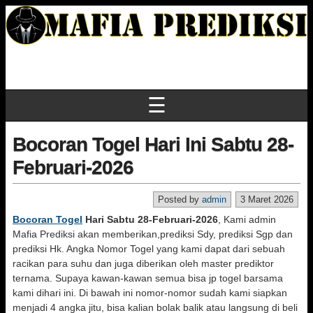
☰
Bocoran Togel Hari Ini Sabtu 28-
Februari-2026
Posted by
admin
3 Maret 2026
Bocoran Togel
Hari Sabtu 28-Februari-2026
, Kami admin
Mafia Prediksi akan memberikan,prediksi Sdy, prediksi Sgp dan
prediksi Hk. Angka Nomor Togel yang kami dapat dari sebuah
racikan para suhu dan juga diberikan oleh master prediktor
ternama. Supaya kawan-kawan semua bisa jp togel barsama
kami dihari ini. Di bawah ini nomor-nomor sudah kami siapkan
menjadi 4 angka jitu, bisa kalian bolak balik atau langsung di beli