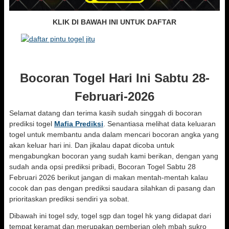
KLIK DI BAWAH INI UNTUK DAFTAR
Bocoran Togel Hari Ini Sabtu 28-
Februari-2026
Selamat datang dan terima kasih sudah singgah di bocoran
prediksi togel
Mafia Prediksi
. Senantiasa melihat data keluaran
togel untuk membantu anda dalam mencari bocoran angka yang
akan keluar hari ini. Dan jikalau dapat dicoba untuk
mengabungkan bocoran yang sudah kami berikan, dengan yang
sudah anda opsi prediksi pribadi, Bocoran Togel Sabtu 28
Februari 2026 berikut jangan di makan mentah-mentah kalau
cocok dan pas dengan prediksi saudara silahkan di pasang dan
prioritaskan prediksi sendiri ya sobat.
Dibawah ini togel sdy, togel sgp dan togel hk yang didapat dari
tempat keramat dan merupakan pemberian oleh mbah sukro