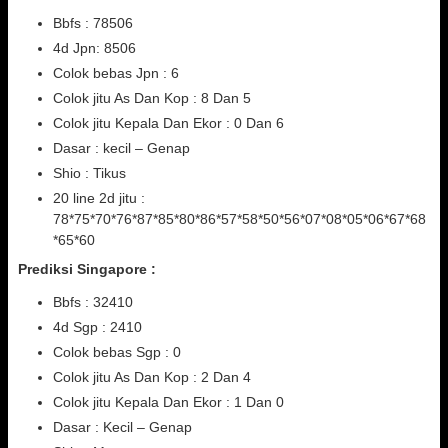
Bbfs : 78506
4d Jpn: 8506
Colok bebas Jpn : 6
Colok jitu As Dan Kop : 8 Dan 5
Colok jitu Kepala Dan Ekor : 0 Dan 6
Dasar : kecil – Genap
Shio : Tikus
20 line 2d jitu :
78*75*70*76*87*85*80*86*57*58*50*56*07*08*05*06*67*68
*65*60
Prediksi Singapore :
Bbfs : 32410
4d Sgp : 2410
Colok bebas Sgp : 0
Colok jitu As Dan Kop : 2 Dan 4
Colok jitu Kepala Dan Ekor : 1 Dan 0
Dasar : Kecil – Genap