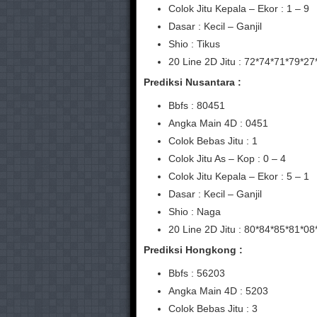
Colok Jitu Kepala – Ekor : 1 – 9
Dasar : Kecil – Ganjil
Shio : Tikus
20 Line 2D Jitu : 72*74*71*79*
Prediksi Nusantara :
Bbfs : 80451
Angka Main 4D : 0451
Colok Bebas Jitu : 1
Colok Jitu As – Kop : 0 – 4
Colok Jitu Kepala – Ekor : 5 – 1
Dasar : Kecil – Ganjil
Shio : Naga
20 Line 2D Jitu : 80*84*85*81*
Prediksi Hongkong :
Bbfs : 56203
Angka Main 4D : 5203
Colok Bebas Jitu : 3