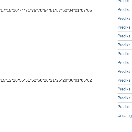
Prediks
Prediks
14*17*15*10*74*71*75*70*54*51*57*50*04*01*07*05
Prediks
Prediks
Prediks
Prediksi
Prediks
Prediks
Prediks
16*15*12*18*56*51*52*58*26*21*25*28*86*81*85*82
Prediks
Prediks
Prediks
Prediksi
Uncateg