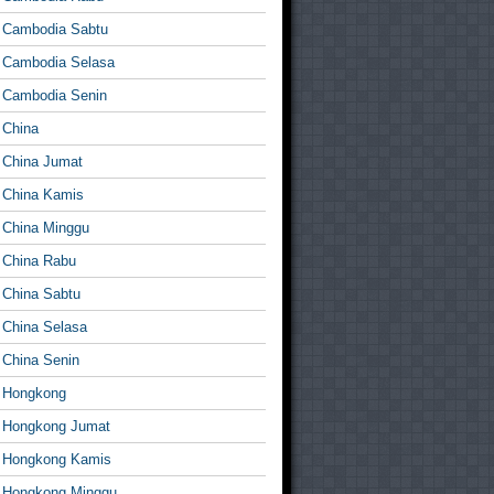
i Cambodia Sabtu
i Cambodia Selasa
i Cambodia Senin
 China
i China Jumat
i China Kamis
i China Minggu
i China Rabu
 China Sabtu
 China Selasa
 China Senin
i Hongkong
i Hongkong Jumat
i Hongkong Kamis
i Hongkong Minggu