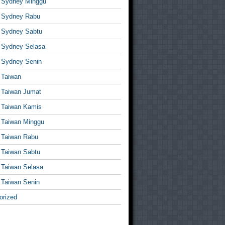
i Sydney Minggu
i Sydney Rabu
i Sydney Sabtu
i Sydney Selasa
i Sydney Senin
 Taiwan
i Taiwan Jumat
i Taiwan Kamis
i Taiwan Minggu
i Taiwan Rabu
i Taiwan Sabtu
i Taiwan Selasa
 Taiwan Senin
orized