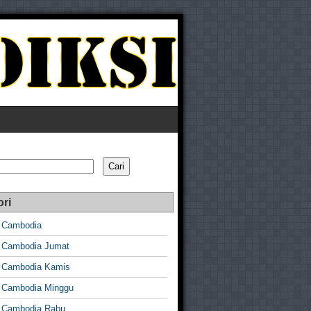
Cari
ri
i Cambodia
i Cambodia Jumat
i Cambodia Kamis
i Cambodia Minggu
i Cambodia Rabu