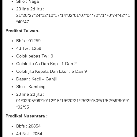
Shio : Naga
20 line 2d jitu :
21*20*27*24*12*10*17*14*02*01*07*04*72*71*70*74*42*41
*40*47
Prediksi Taiwan:
Bbfs : 01259
4d Tw : 1259
Colok bebas Tw : 9
Colok jitu As Dan Kop : 1 Dan 2
Colok jitu Kepala Dan Ekor : 5 Dan 9
Dasar : Kecil – Ganjil
Shio : Kambing
20 line 2d jitu :
01*02*05*09*10*12*15*19*20*21*25*29*50*51*52*59*90*91
*92*95
Prediksi Nusantara :
Bbfs : 20854
4d Nst : 2054