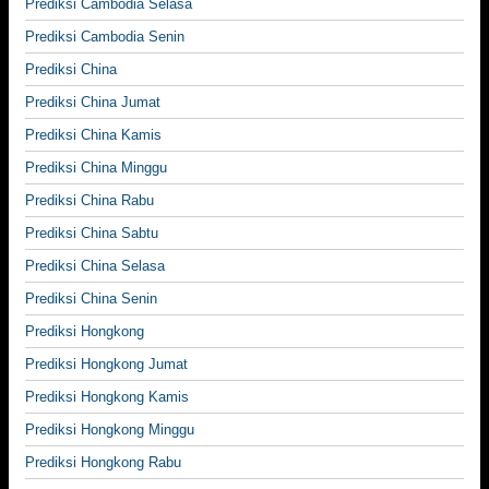
Prediksi Cambodia Selasa
Prediksi Cambodia Senin
Prediksi China
Prediksi China Jumat
Prediksi China Kamis
Prediksi China Minggu
Prediksi China Rabu
Prediksi China Sabtu
Prediksi China Selasa
Prediksi China Senin
Prediksi Hongkong
Prediksi Hongkong Jumat
Prediksi Hongkong Kamis
Prediksi Hongkong Minggu
Prediksi Hongkong Rabu