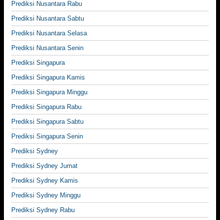
Prediksi Nusantara Rabu
Prediksi Nusantara Sabtu
Prediksi Nusantara Selasa
Prediksi Nusantara Senin
Prediksi Singapura
Prediksi Singapura Kamis
Prediksi Singapura Minggu
Prediksi Singapura Rabu
Prediksi Singapura Sabtu
Prediksi Singapura Senin
Prediksi Sydney
Prediksi Sydney Jumat
Prediksi Sydney Kamis
Prediksi Sydney Minggu
Prediksi Sydney Rabu