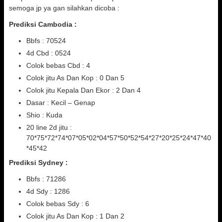
semoga jp ya gan silahkan dicoba :
Prediksi Cambodia :
Bbfs : 70524
4d Cbd : 0524
Colok bebas Cbd : 4
Colok jitu As Dan Kop : 0 Dan 5
Colok jitu Kepala Dan Ekor : 2 Dan 4
Dasar : Kecil – Genap
Shio : Kuda
20 line 2d jitu :
70*75*72*74*07*05*02*04*57*50*52*54*27*20*25*24*47*40
*45*42
Prediksi Sydney :
Bbfs : 71286
4d Sdy : 1286
Colok bebas Sdy : 6
Colok jitu As Dan Kop : 1 Dan 2