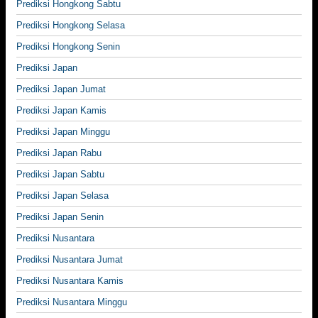
Prediksi Hongkong Sabtu
Prediksi Hongkong Selasa
Prediksi Hongkong Senin
Prediksi Japan
Prediksi Japan Jumat
Prediksi Japan Kamis
Prediksi Japan Minggu
Prediksi Japan Rabu
Prediksi Japan Sabtu
Prediksi Japan Selasa
Prediksi Japan Senin
Prediksi Nusantara
Prediksi Nusantara Jumat
Prediksi Nusantara Kamis
Prediksi Nusantara Minggu