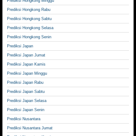
Prediksi Hongkong Minggu
Prediksi Hongkong Rabu
Prediksi Hongkong Sabtu
Prediksi Hongkong Selasa
Prediksi Hongkong Senin
Prediksi Japan
Prediksi Japan Jumat
Prediksi Japan Kamis
Prediksi Japan Minggu
Prediksi Japan Rabu
Prediksi Japan Sabtu
Prediksi Japan Selasa
Prediksi Japan Senin
Prediksi Nusantara
Prediksi Nusantara Jumat