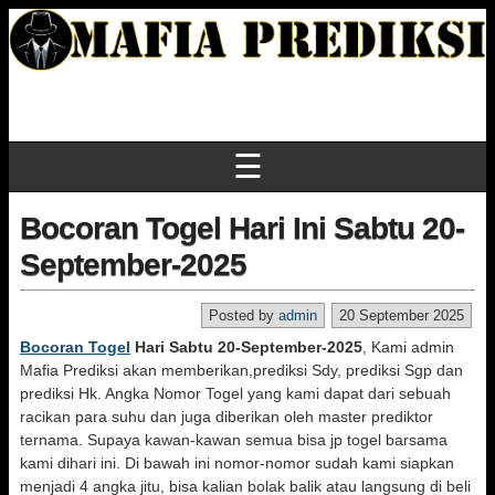
☰
Bocoran Togel Hari Ini Sabtu 20-
September-2025
Posted by
admin
20 September 2025
Bocoran Togel
Hari Sabtu 20-September
-2025
, Kami admin
Mafia Prediksi akan memberikan,prediksi Sdy, prediksi Sgp dan
prediksi Hk. Angka Nomor Togel yang kami dapat dari sebuah
racikan para suhu dan juga diberikan oleh master prediktor
ternama. Supaya kawan-kawan semua bisa jp togel barsama
kami dihari ini. Di bawah ini nomor-nomor sudah kami siapkan
menjadi 4 angka jitu, bisa kalian bolak balik atau langsung di beli