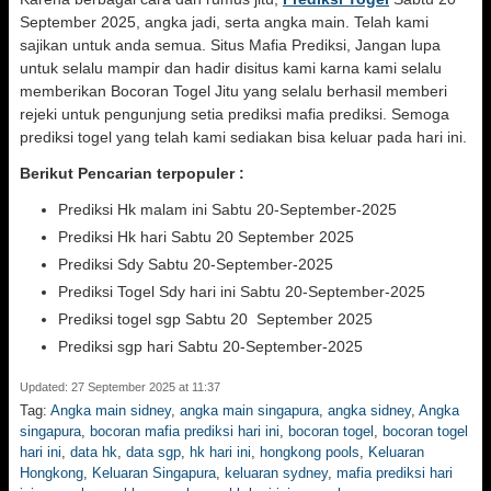
September 2025, angka jadi, serta angka main. Telah kami
sajikan untuk anda semua. Situs Mafia Prediksi, Jangan lupa
untuk selalu mampir dan hadir disitus kami karna kami selalu
memberikan Bocoran Togel Jitu yang selalu berhasil memberi
rejeki untuk pengunjung setia prediksi mafia prediksi. Semoga
prediksi togel yang telah kami sediakan bisa keluar pada hari ini.
Berikut Pencarian terpopuler :
Prediksi Hk malam ini Sabtu 20-September-2025
Prediksi Hk hari Sabtu 20 September 2025
Prediksi Sdy Sabtu 20-September-2025
Prediksi Togel Sdy hari ini Sabtu 20-September-2025
Prediksi togel sgp Sabtu 20 September 2025
Prediksi sgp hari Sabtu 20-September-2025
Updated: 27 September 2025 at 11:37
Tag:
Angka main sidney
,
angka main singapura
,
angka sidney
,
Angka
singapura
,
bocoran mafia prediksi hari ini
,
bocoran togel
,
bocoran togel
hari ini
,
data hk
,
data sgp
,
hk hari ini
,
hongkong pools
,
Keluaran
Hongkong
,
Keluaran Singapura
,
keluaran sydney
,
mafia prediksi hari