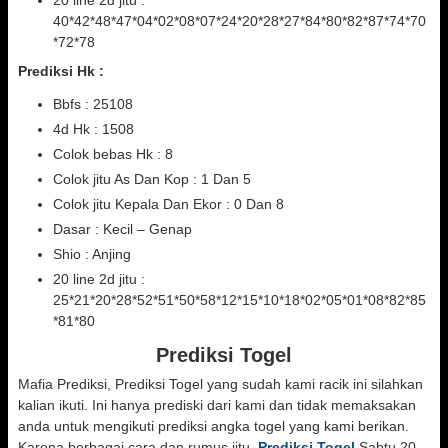
20 line 2d jitu :
40*42*48*47*04*02*08*07*24*20*28*27*84*80*82*87*74*70
*72*78
Prediksi Hk :
Bbfs : 25108
4d Hk : 1508
Colok bebas Hk : 8
Colok jitu As Dan Kop : 1 Dan 5
Colok jitu Kepala Dan Ekor : 0 Dan 8
Dasar : Kecil – Genap
Shio : Anjing
20 line 2d jitu :
25*21*20*28*52*51*50*58*12*15*10*18*02*05*01*08*82*85
*81*80
Prediksi Togel
Mafia Prediksi, Prediksi Togel yang sudah kami racik ini silahkan
kalian ikuti. Ini hanya prediski dari kami dan tidak memaksakan
anda untuk mengikuti prediksi angka togel yang kami berikan.
Karena berbagai cara dan rumus jitu,
Prediksi Togel
Sabtu 20