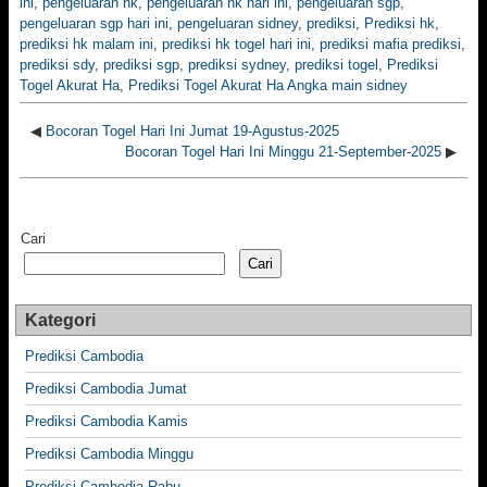
ini
,
pengeluaran hk
,
pengeluaran hk hari ini
,
pengeluaran sgp
,
pengeluaran sgp hari ini
,
pengeluaran sidney
,
prediksi
,
Prediksi hk
,
prediksi hk malam ini
,
prediksi hk togel hari ini
,
prediksi mafia prediksi
,
prediksi sdy
,
prediksi sgp
,
prediksi sydney
,
prediksi togel
,
Prediksi
Togel Akurat Ha
,
Prediksi Togel Akurat Ha Angka main sidney
◀
Bocoran Togel Hari Ini Jumat 19-Agustus-2025
Bocoran Togel Hari Ini Minggu 21-September-2025
▶
Cari
Cari
Kategori
Prediksi Cambodia
Prediksi Cambodia Jumat
Prediksi Cambodia Kamis
Prediksi Cambodia Minggu
Prediksi Cambodia Rabu