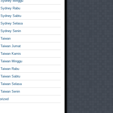
i Sydney Minggu
i Sydney Rabu
i Sydney Sabtu
i Sydney Selasa
i Sydney Senin
 Taiwan
i Taiwan Jumat
i Taiwan Kamis
i Taiwan Minggu
i Taiwan Rabu
i Taiwan Sabtu
i Taiwan Selasa
 Taiwan Senin
orized