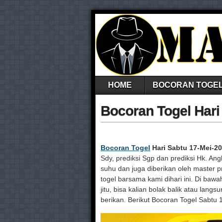
HOME
BOCORAN TOGE
Bocoran Togel Hari 
Bocoran Togel
Hari Sabtu 17-Mei
-2
Sdy, prediksi Sgp dan prediksi Hk. An
suhu dan juga diberikan oleh master 
togel barsama kami dihari ini. Di ba
jitu, bisa kalian bolak balik atau lang
berikan. Berikut Bocoran Togel Sabtu 