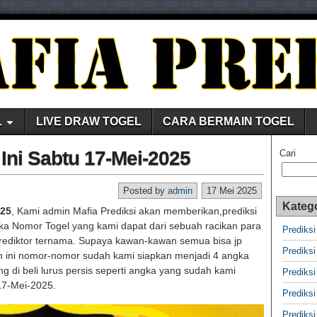
L
LIVE DRAW TOGEL
CARA BERMAIN TOGEL
Ini Sabtu 17-Mei-2025
Cari
Posted by
admin
17 Mei 2025
Katego
025
, Kami admin Mafia Prediksi akan memberikan,prediksi
gka Nomor Togel yang kami dapat dari sebuah racikan para
Prediks
prediktor ternama. Supaya kawan-kawan semua bisa jp
Prediks
wah ini nomor-nomor sudah kami siapkan menjadi 4 angka
sung di beli lurus persis seperti angka yang sudah kami
Prediks
17-Mei-2025.
Prediks
Prediks