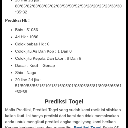
20 line 2d jitu :
80*85*82*83*08*05*02*03*58*50*52*53*28*20*25*23*38*30
*35*32
Prediksi Hk :
Bbfs : 51086
4d Hk : 1086
Colok bebas Hk : 6
Colok jitu As Dan Kop : 1 Dan 0
Colok jitu Kepala Dan Ekor : 8 Dan 6
Dasar : Kecil – Genap
Shio : Naga
20 line 2d jitu :
51*50*58*56*15*10*18*16*05*01*08*06*85*81*80*86*65*61
*60*68
Prediksi Togel
Mafia Prediksi, Prediksi Togel yang sudah kami racik ini silahkan
kalian ikuti. Ini hanya prediski dari kami dan tidak memaksakan
anda untuk mengikuti prediksi angka togel yang kami berikan.
Karena berbagai cara dan rumus jitu,
Prediksi Togel
Sabtu 05-