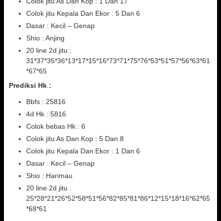
Colok jitu As Dan Kop : 1 Dan 17
Colok jitu Kepala Dan Ekor : 5 Dan 6
Dasar : Kecil – Genap
Shio : Anjing
20 line 2d jitu :
31*37*35*36*13*17*15*16*73*71*75*76*53*51*57*56*63*61
*67*65
Prediksi Hk :
Bbfs : 25816
4d Hk : 5816
Colok bebas Hk : 6
Colok jitu As Dan Kop : 5 Dan 8
Colok jitu Kepala Dan Ekor : 1 Dan 6
Dasar : Kecil – Genap
Shio : Harimau
20 line 2d jitu :
25*28*21*26*52*58*51*56*82*85*81*86*12*15*18*16*62*65
*68*61