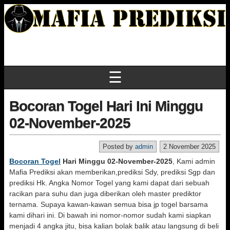
☰
Bocoran Togel Hari Ini Minggu
02-November-2025
Posted by
admin
2 November 2025
Bocoran Togel
Hari Minggu 02-November
-2025
, Kami admin
Mafia Prediksi akan memberikan,prediksi Sdy, prediksi Sgp dan
prediksi Hk. Angka Nomor Togel yang kami dapat dari sebuah
racikan para suhu dan juga diberikan oleh master prediktor
ternama. Supaya kawan-kawan semua bisa jp togel barsama
kami dihari ini. Di bawah ini nomor-nomor sudah kami siapkan
menjadi 4 angka jitu, bisa kalian bolak balik atau langsung di beli