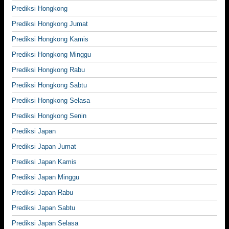
Prediksi Hongkong
Prediksi Hongkong Jumat
Prediksi Hongkong Kamis
Prediksi Hongkong Minggu
Prediksi Hongkong Rabu
Prediksi Hongkong Sabtu
Prediksi Hongkong Selasa
Prediksi Hongkong Senin
Prediksi Japan
Prediksi Japan Jumat
Prediksi Japan Kamis
Prediksi Japan Minggu
Prediksi Japan Rabu
Prediksi Japan Sabtu
Prediksi Japan Selasa