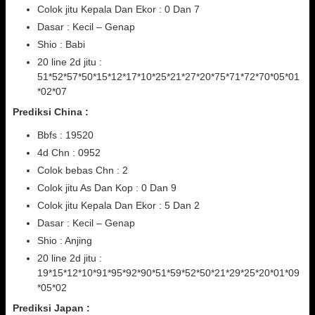
Colok jitu Kepala Dan Ekor : 0 Dan 7
Dasar : Kecil – Genap
Shio : Babi
20 line 2d jitu :
51*52*57*50*15*12*17*10*25*21*27*20*75*71*72*70*05*01
*02*07
Prediksi China :
Bbfs : 19520
4d Chn : 0952
Colok bebas Chn : 2
Colok jitu As Dan Kop : 0 Dan 9
Colok jitu Kepala Dan Ekor : 5 Dan 2
Dasar : Kecil – Genap
Shio : Anjing
20 line 2d jitu :
19*15*12*10*91*95*92*90*51*59*52*50*21*29*25*20*01*09
*05*02
Prediksi Japan :