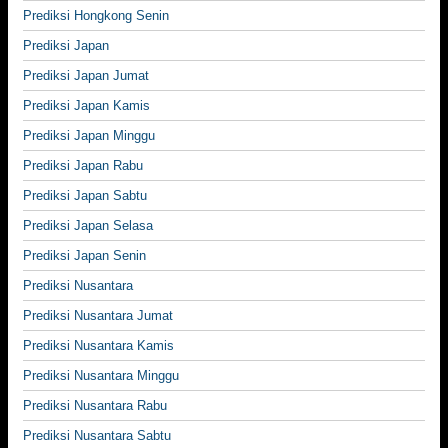
Prediksi Hongkong Senin
Prediksi Japan
Prediksi Japan Jumat
Prediksi Japan Kamis
Prediksi Japan Minggu
Prediksi Japan Rabu
Prediksi Japan Sabtu
Prediksi Japan Selasa
Prediksi Japan Senin
Prediksi Nusantara
Prediksi Nusantara Jumat
Prediksi Nusantara Kamis
Prediksi Nusantara Minggu
Prediksi Nusantara Rabu
Prediksi Nusantara Sabtu