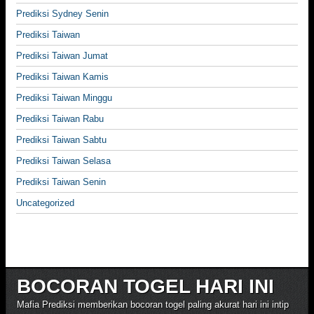
Prediksi Sydney Senin
Prediksi Taiwan
Prediksi Taiwan Jumat
Prediksi Taiwan Kamis
Prediksi Taiwan Minggu
Prediksi Taiwan Rabu
Prediksi Taiwan Sabtu
Prediksi Taiwan Selasa
Prediksi Taiwan Senin
Uncategorized
BOCORAN TOGEL HARI INI
Mafia Prediksi memberikan bocoran togel paling akurat hari ini intip