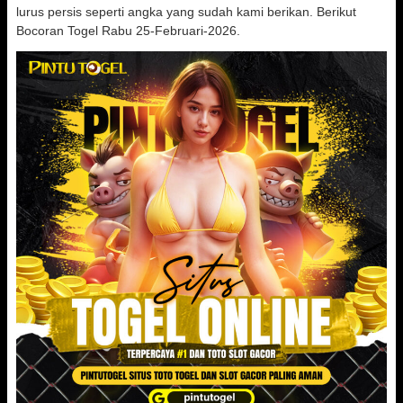
lurus persis seperti angka yang sudah kami berikan. Berikut
Bocoran Togel Rabu 25-Februari-2026.