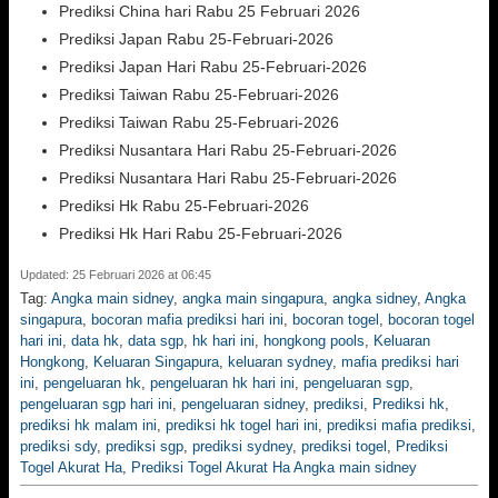
Prediksi China hari Rabu 25 Februari 2026
Prediksi Japan Rabu 25-Februari-2026
Prediksi Japan Hari Rabu 25-Februari-2026
Prediksi Taiwan Rabu 25-Februari-2026
Prediksi Taiwan Rabu 25-Februari-2026
Prediksi Nusantara Hari Rabu 25-Februari-2026
Prediksi Nusantara Hari Rabu 25-Februari-2026
Prediksi Hk Rabu 25-Februari-2026
Prediksi Hk Hari Rabu 25-Februari-2026
Updated: 25 Februari 2026 at 06:45
Tag:
Angka main sidney
,
angka main singapura
,
angka sidney
,
Angka
singapura
,
bocoran mafia prediksi hari ini
,
bocoran togel
,
bocoran togel
hari ini
,
data hk
,
data sgp
,
hk hari ini
,
hongkong pools
,
Keluaran
Hongkong
,
Keluaran Singapura
,
keluaran sydney
,
mafia prediksi hari
ini
,
pengeluaran hk
,
pengeluaran hk hari ini
,
pengeluaran sgp
,
pengeluaran sgp hari ini
,
pengeluaran sidney
,
prediksi
,
Prediksi hk
,
prediksi hk malam ini
,
prediksi hk togel hari ini
,
prediksi mafia prediksi
,
prediksi sdy
,
prediksi sgp
,
prediksi sydney
,
prediksi togel
,
Prediksi
Togel Akurat Ha
,
Prediksi Togel Akurat Ha Angka main sidney