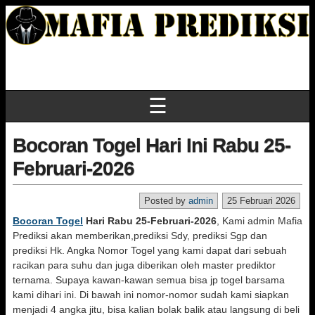
☰
Bocoran Togel Hari Ini Rabu 25-
Februari-2026
Posted by
admin
25 Februari 2026
Bocoran Togel
Hari Rabu 25-Februari-2026
, Kami admin Mafia
Prediksi akan memberikan,prediksi Sdy, prediksi Sgp dan
prediksi Hk. Angka Nomor Togel yang kami dapat dari sebuah
racikan para suhu dan juga diberikan oleh master prediktor
ternama. Supaya kawan-kawan semua bisa jp togel barsama
kami dihari ini. Di bawah ini nomor-nomor sudah kami siapkan
menjadi 4 angka jitu, bisa kalian bolak balik atau langsung di beli