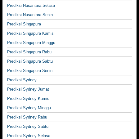
Prediksi Nusantara Selasa
Prediksi Nusantara Senin
Prediksi Singapura
Prediksi Singapura Kamis
Prediksi Singapura Minggu
Prediksi Singapura Rabu
Prediksi Singapura Sabtu
Prediksi Singapura Senin
Prediksi Sydney
Prediksi Sydney Jumat
Prediksi Sydney Kamis
Prediksi Sydney Minggu
Prediksi Sydney Rabu
Prediksi Sydney Sabtu
Prediksi Sydney Selasa