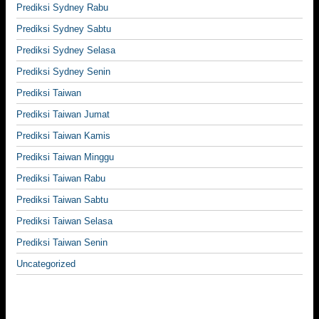
Prediksi Sydney Rabu
Prediksi Sydney Sabtu
Prediksi Sydney Selasa
Prediksi Sydney Senin
Prediksi Taiwan
Prediksi Taiwan Jumat
Prediksi Taiwan Kamis
Prediksi Taiwan Minggu
Prediksi Taiwan Rabu
Prediksi Taiwan Sabtu
Prediksi Taiwan Selasa
Prediksi Taiwan Senin
Uncategorized