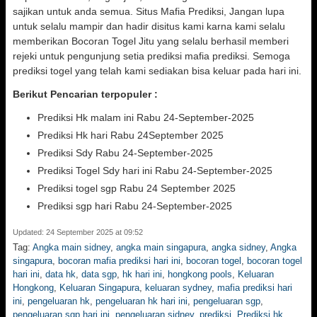
sajikan untuk anda semua. Situs Mafia Prediksi, Jangan lupa
untuk selalu mampir dan hadir disitus kami karna kami selalu
memberikan Bocoran Togel Jitu yang selalu berhasil memberi
rejeki untuk pengunjung setia prediksi mafia prediksi. Semoga
prediksi togel yang telah kami sediakan bisa keluar pada hari ini.
Berikut Pencarian terpopuler :
Prediksi Hk malam ini Rabu 24-September-2025
Prediksi Hk hari Rabu 24September 2025
Prediksi Sdy Rabu 24-September-2025
Prediksi Togel Sdy hari ini Rabu 24-September-2025
Prediksi togel sgp Rabu 24 September 2025
Prediksi sgp hari Rabu 24-September-2025
Updated: 24 September 2025 at 09:52
Tag:
Angka main sidney
,
angka main singapura
,
angka sidney
,
Angka
singapura
,
bocoran mafia prediksi hari ini
,
bocoran togel
,
bocoran togel
hari ini
,
data hk
,
data sgp
,
hk hari ini
,
hongkong pools
,
Keluaran
Hongkong
,
Keluaran Singapura
,
keluaran sydney
,
mafia prediksi hari
ini
,
pengeluaran hk
,
pengeluaran hk hari ini
,
pengeluaran sgp
,
pengeluaran sgp hari ini
,
pengeluaran sidney
,
prediksi
,
Prediksi hk
,