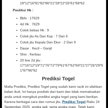
18*12*16*81*82*86*21*28*22*26*61*68*62
Prediksi Hk :
Bbfs : 17629
4d Hk : 7629
Colok bebas Hk : 9
Colok jitu As Dan Kop : 7 Dan 6
Colok jitu Kepala Dan Ekor : 2 Dan 9
Dasar : Kecil – Ganjil
Shio : Kerbau
20 line 2d jitu :
17*16*12*19*71*76*72*79*61*67*62*69*21*27*26*29*9
1*97*96*92
Prediksi Togel
Mafia Prediksi, Prediksi Togel yang sudah kami racik ini silahkan
kalian ikuti. Ini hanya prediski dari kami dan tidak memaksakan
anda untuk mengikuti prediksi angka togel yang kami berikan.
Karena berbagai cara dan rumus jitu,
Prediksi Togel
Rabu 24
September 2025, angka jadi, serta angka main. Telah kami