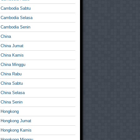
i Cambodia Sabtu
i Cambodia Selasa
i Cambodia Senin
 China
i China Jumat
i China Kamis
i China Minggu
i China Rabu
 China Sabtu
 China Selasa
 China Senin
i Hongkong
i Hongkong Jumat
i Hongkong Kamis
i Hongkong Minggu