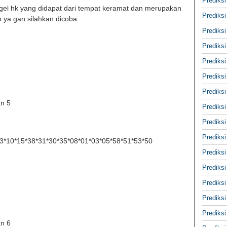
Prediks
togel hk yang didapat dari tempat keramat dan merupakan
Prediks
ya gan silahkan dicoba :
Prediks
Prediks
Prediks
Prediksi
Prediksi
an 5
Prediks
Prediks
Prediks
8*13*10*15*38*31*30*35*08*01*03*05*58*51*53*50
Prediksi
Prediksi
Prediks
Prediks
Prediks
an 6