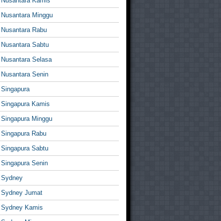
i Nusantara Kamis
i Nusantara Minggu
i Nusantara Rabu
i Nusantara Sabtu
i Nusantara Selasa
 Nusantara Senin
 Singapura
i Singapura Kamis
i Singapura Minggu
i Singapura Rabu
 Singapura Sabtu
 Singapura Senin
i Sydney
i Sydney Jumat
i Sydney Kamis