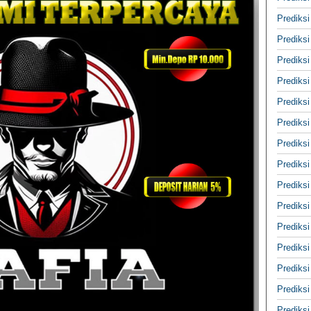
Prediks
Prediks
Prediks
Prediksi
Prediks
Prediks
Prediks
Prediks
Prediksi
Prediksi
Prediksi
Prediks
Prediks
Prediks
Prediks