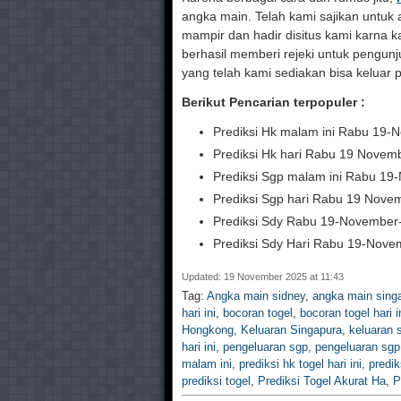
angka main. Telah kami sajikan untuk 
mampir dan hadir disitus kami karna k
berhasil memberi rejeki untuk pengunju
yang telah kami sediakan bisa keluar pa
Berikut Pencarian terpopuler :
Prediksi Hk malam ini Rabu 19
Prediksi Hk hari Rabu 19 Novem
Prediksi Sgp malam ini Rabu 1
Prediksi Sgp hari Rabu 19 Nove
Prediksi Sdy Rabu 19-November
Prediksi Sdy Hari Rabu 19-Nov
Updated: 19 November 2025 at 11:43
Tag:
Angka main sidney
,
angka main sing
hari ini
,
bocoran togel
,
bocoran togel hari i
Hongkong
,
Keluaran Singapura
,
keluaran 
hari ini
,
pengeluaran sgp
,
pengeluaran sgp 
malam ini
,
prediksi hk togel hari ini
,
predik
prediksi togel
,
Prediksi Togel Akurat Ha
,
P