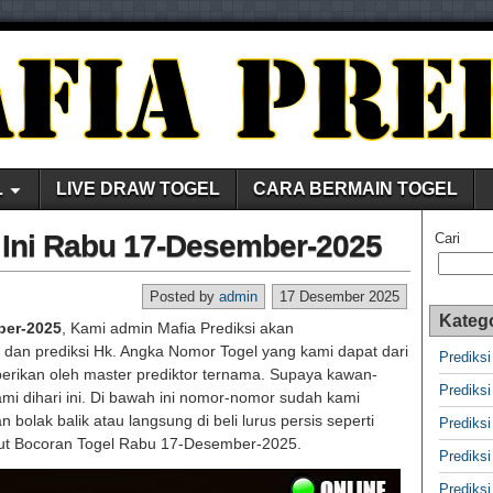
L
LIVE DRAW TOGEL
CARA BERMAIN TOGEL
 Ini Rabu 17-Desember-2025
Cari
Posted by
admin
17 Desember 2025
Katego
ber
-2025
, Kami admin Mafia Prediksi akan
p dan prediksi Hk. Angka Nomor Togel yang kami dapat dari
Prediks
berikan oleh master prediktor ternama. Supaya kawan-
Prediks
mi dihari ini. Di bawah ini nomor-nomor sudah kami
n bolak balik atau langsung di beli lurus persis seperti
Prediks
kut Bocoran Togel Rabu 17-Desember-2025.
Prediks
Prediks