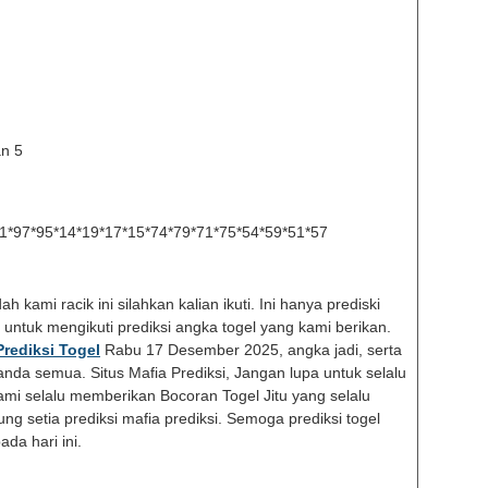
an 5
4*91*97*95*14*19*17*15*74*79*71*75*54*59*51*57
h kami racik ini silahkan kalian ikuti. Ini hanya prediski
untuk mengikuti prediksi angka togel yang kami berikan.
Prediksi Togel
Rabu 17 Desember 2025, angka jadi, serta
anda semua. Situs Mafia Prediksi, Jangan lupa untuk selalu
ami selalu memberikan Bocoran Togel Jitu yang selalu
ng setia prediksi mafia prediksi. Semoga prediksi togel
da hari ini.