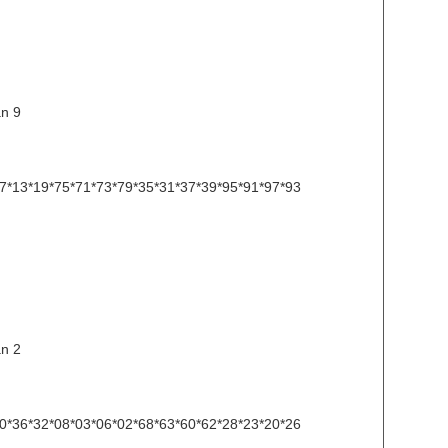
an 9
5*17*13*19*75*71*73*79*35*31*37*39*95*91*97*93
an 2
8*30*36*32*08*03*06*02*68*63*60*62*28*23*20*26