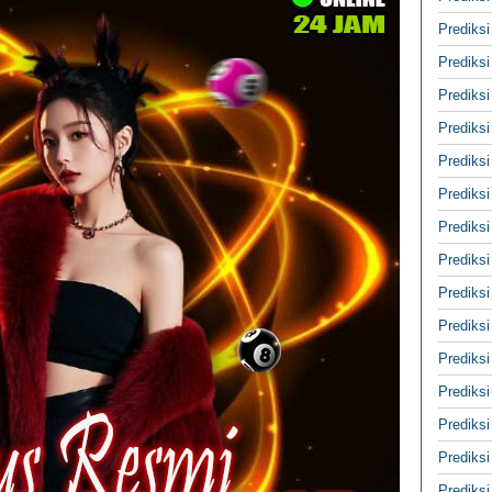
Prediks
Prediks
Prediks
Prediksi
Prediks
Prediks
Prediks
Prediks
Prediksi
Prediksi
Prediksi
Prediks
Prediks
Prediks
Prediks