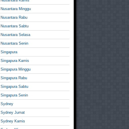
i Nusantara Kamis
i Nusantara Minggu
i Nusantara Rabu
i Nusantara Sabtu
i Nusantara Selasa
 Nusantara Senin
 Singapura
i Singapura Kamis
i Singapura Minggu
i Singapura Rabu
 Singapura Sabtu
 Singapura Senin
i Sydney
i Sydney Jumat
i Sydney Kamis