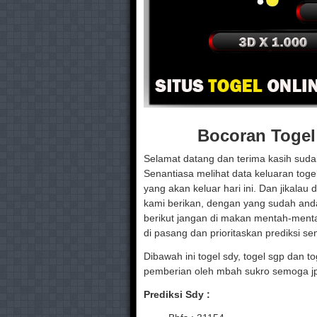
Bocoran Togel 
Selamat datang dan terima kasih sudah
Senantiasa melihat data keluaran to
yang akan keluar hari ini. Dan jikal
kami berikan, dengan yang sudah anda 
berikut jangan di makan mentah-menta
di pasang dan prioritaskan prediksi sen
Dibawah ini togel sdy, togel sgp dan 
pemberian oleh mbah sukro semoga jp 
Prediksi Sdy :