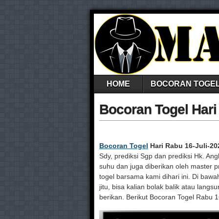
HOME
BOCORAN TOGE
Bocoran Togel Hari 
Bocoran Togel
Hari Rabu 16-Juli
-20
Sdy, prediksi Sgp dan prediksi Hk. An
suhu dan juga diberikan oleh master 
togel barsama kami dihari ini. Di ba
jitu, bisa kalian bolak balik atau lang
berikan. Berikut Bocoran Togel Rabu 1