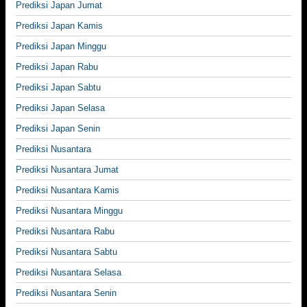
Prediksi Japan Jumat
Prediksi Japan Kamis
Prediksi Japan Minggu
Prediksi Japan Rabu
Prediksi Japan Sabtu
Prediksi Japan Selasa
Prediksi Japan Senin
Prediksi Nusantara
Prediksi Nusantara Jumat
Prediksi Nusantara Kamis
Prediksi Nusantara Minggu
Prediksi Nusantara Rabu
Prediksi Nusantara Sabtu
Prediksi Nusantara Selasa
Prediksi Nusantara Senin