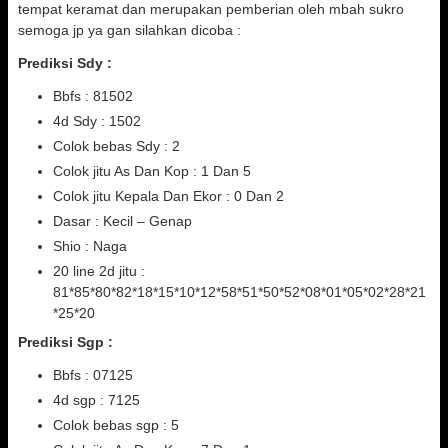
tempat keramat dan merupakan pemberian oleh mbah sukro
semoga jp ya gan silahkan dicoba :
Prediksi Sdy :
Bbfs : 81502
4d Sdy : 1502
Colok bebas Sdy : 2
Colok jitu As Dan Kop : 1 Dan 5
Colok jitu Kepala Dan Ekor : 0 Dan 2
Dasar : Kecil – Genap
Shio : Naga
20 line 2d jitu :
81*85*80*82*18*15*10*12*58*51*50*52*08*01*05*02*28*21
*25*20
Prediksi Sgp :
Bbfs : 07125
4d sgp : 7125
Colok bebas sgp : 5