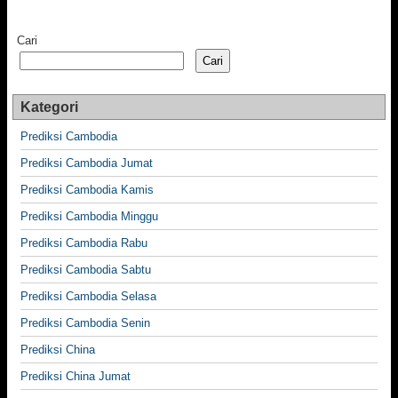
Cari
Cari
Kategori
Prediksi Cambodia
Prediksi Cambodia Jumat
Prediksi Cambodia Kamis
Prediksi Cambodia Minggu
Prediksi Cambodia Rabu
Prediksi Cambodia Sabtu
Prediksi Cambodia Selasa
Prediksi Cambodia Senin
Prediksi China
Prediksi China Jumat