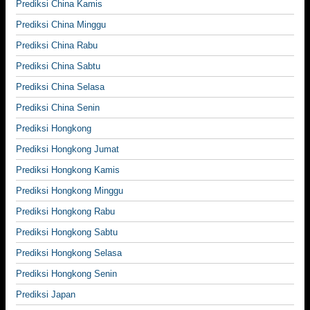
Prediksi China Kamis
Prediksi China Minggu
Prediksi China Rabu
Prediksi China Sabtu
Prediksi China Selasa
Prediksi China Senin
Prediksi Hongkong
Prediksi Hongkong Jumat
Prediksi Hongkong Kamis
Prediksi Hongkong Minggu
Prediksi Hongkong Rabu
Prediksi Hongkong Sabtu
Prediksi Hongkong Selasa
Prediksi Hongkong Senin
Prediksi Japan