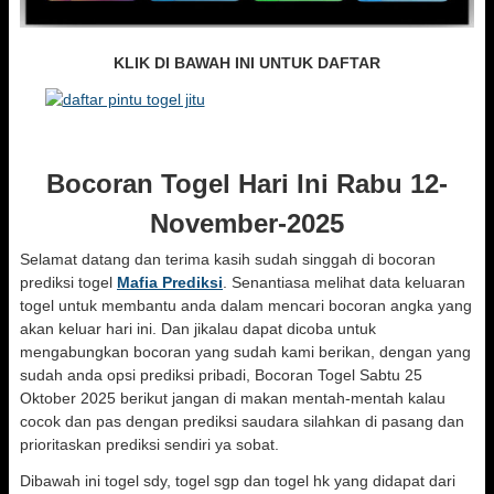
KLIK DI BAWAH INI UNTUK DAFTAR
Bocoran Togel Hari Ini Rabu 12-
November
-2025
Selamat datang dan terima kasih sudah singgah di bocoran
prediksi togel
Mafia Prediksi
. Senantiasa melihat data keluaran
togel untuk membantu anda dalam mencari bocoran angka yang
akan keluar hari ini. Dan jikalau dapat dicoba untuk
mengabungkan bocoran yang sudah kami berikan, dengan yang
sudah anda opsi prediksi pribadi, Bocoran Togel Sabtu 25
Oktober 2025 berikut jangan di makan mentah-mentah kalau
cocok dan pas dengan prediksi saudara silahkan di pasang dan
prioritaskan prediksi sendiri ya sobat.
Dibawah ini togel sdy, togel sgp dan togel hk yang didapat dari