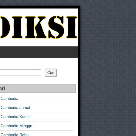
Cari
ri
i Cambodia
i Cambodia Jumat
i Cambodia Kamis
i Cambodia Minggu
i Cambodia Rabu