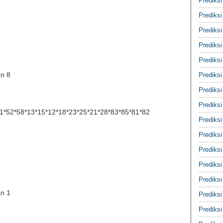
Prediks
Prediks
Prediks
Prediks
Prediks
an 8
Prediksi
Prediksi
Prediks
3*51*52*58*13*15*12*18*23*25*21*28*83*85*81*82
Prediks
Prediks
Prediksi
Prediksi
Prediks
an 1
Prediks
Prediks