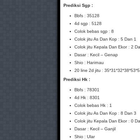
Prediksi Sgp :
Bbfs : 35128
4d sgp : 5128
Colok bebas sgp : 8
Colok jitu As Dan Kop : 5 Dan 1
Colok jitu Kepala Dan Ekor : 2 D
Dasar : Kecil – Genap
Shio : Harimau
20 line 2d jitu : 35*31*32*38*5
Prediksi Hk :
Bbfs : 78301
4d Hk : 8301
Colok bebas Hk : 1
Colok jitu As Dan Kop : 8 Dan 3
Colok jitu Kepala Dan Ekor : 0 D
Dasar : Kecil – Ganjil
Shio : Ular