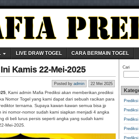
L
LIVE DRAW TOGEL
CARA BERMAIN TOGEL
 Ini Kamis 22-Mei-2025
Cari
Posted by
admin
22 Mei 2025
Katego
025
, Kami admin Mafia Prediksi akan memberikan,prediksi
gka Nomor Togel yang kami dapat dari sebuah racikan para
Prediks
prediktor ternama. Supaya kawan-kawan semua bisa jp
Prediks
wah ini nomor-nomor sudah kami siapkan menjadi 4 angka
sung di beli lurus persis seperti angka yang sudah kami
Prediks
 22-Mei-2025.
Prediks
Prediks