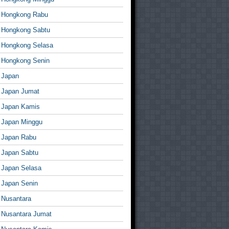
i Hongkong Rabu
i Hongkong Sabtu
i Hongkong Selasa
i Hongkong Senin
i Japan
i Japan Jumat
i Japan Kamis
i Japan Minggu
i Japan Rabu
i Japan Sabtu
i Japan Selasa
i Japan Senin
 Nusantara
i Nusantara Jumat