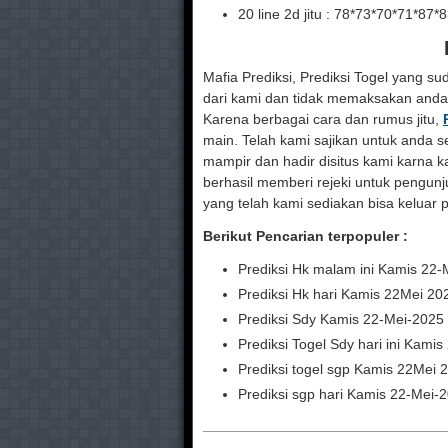
20 line 2d jitu : 78*73*70*71*8
Mafia Prediksi, Prediksi Togel yang suda
dari kami dan tidak memaksakan anda 
Karena berbagai cara dan rumus jitu,
main. Telah kami sajikan untuk anda s
mampir dan hadir disitus kami karna k
berhasil memberi rejeki untuk pengunju
yang telah kami sediakan bisa keluar pa
Berikut Pencarian terpopuler :
Prediksi Hk malam ini Kamis 22-
Prediksi Hk hari Kamis 22Mei 20
Prediksi Sdy Kamis 22-Mei-2025
Prediksi Togel Sdy hari ini Kami
Prediksi togel sgp Kamis 22Mei 
Prediksi sgp hari Kamis 22-Mei-